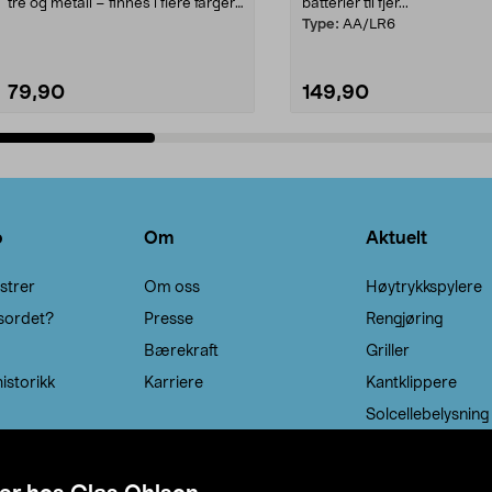
tre og metall – finnes i flere farger.
batterier til fjer...
Kleshe...
Type:
AA/LR6
79,90
149,90
Legg i handlekurv
Legg i handlekurv
o
Om
Aktuelt
strer
Om oss
Høytrykkspylere
sordet?
Presse
Rengjøring
Bærekraft
Griller
istorikk
Karriere
Kantklippere
Solcellebelysning