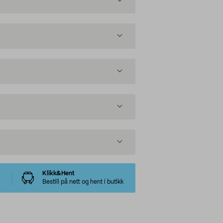
Klikk&Hent
Bestill på nett og hent i butikk