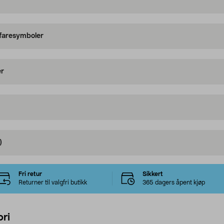
 faresymboler
er
)
Fri retur
Sikkert
Returner til valgfri butikk
365 dagers åpent kjøp
ri