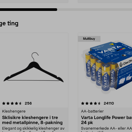
ge ting
Multibuy
4.5av 5 stjerner
anmeldelser
4.5av 5 stjerner
anmeldels
256
24110
Kleshengere
AA-batterier
Sklisikre kleshengere i tre
Varta Longlife Power ba
med metallpinne, 8-pakning
24 pk
Elegant og skikkelig kleshenger av
Svanemerkede AA- eller A