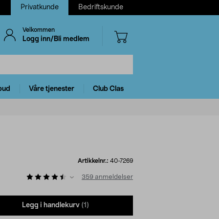
Privatkunde
Bedriftskunde
Velkommen
Logg inn/Bli medlem
bud
Våre tjenester
Club Clas
Artikkelnr.:
40-7269
359
anmeldelser
Legg i handlekurv
(1)