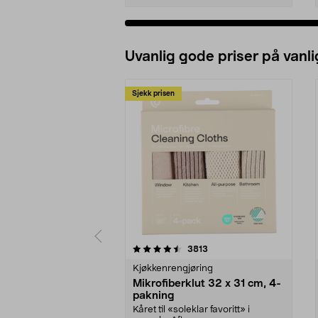
Uvanlig gode priser på vanli
Sjekk prisen
5av 5 stjerner
4.5av 5 stjerner
anmeldelser
3813
Kjøkkenrengjøring
Mikrofiberklut 32 x 31 cm, 4-
pakning
Kåret til «soleklar favoritt» i