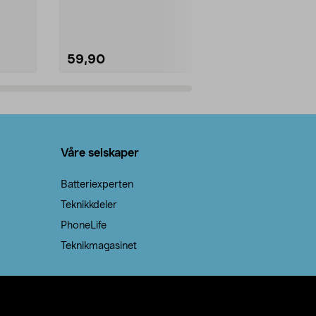
natron – til rengjøring både...
råvarer. Produ
brenner med e
59,90
69,90
Legg i handlekurv
Legg 
Våre selskaper
Batteriexperten
Teknikkdeler
PhoneLife
Teknikmagasinet