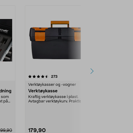
4.5 av 5 stjerner
anmeldelser
4.5
273
Verktøykasser og -vogner
Verktøykasse
dning
Verktøykasse
Ryobi verk
small, med
 som
Kraftig verktøykasse i plast.
liter
et på
Avtagbar verktøykurv. Praktiske
Ta enkelt med
rom til oppbevarin...
trenger det. 
med bærestro
179,90
369,90
199,90