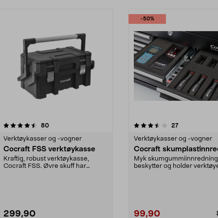
-50%
3.5 av 5 stjerner
anmeldelser
4.5 av 5 stjerner
anmeldelser
80
27
Verktøykasser og -vogner
Verktøykasser og -vogner
Cocraft FSS verktøykasse
Cocraft skumplastinnre
Kraftig, robust verktøykasse,
Myk skumgummiinnredning
Cocraft FSS. Øvre skuff har
beskytter og holder verktøy
dobbel lås av plast og...
plass. Forhåndsskår...
299,90
99,90