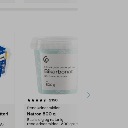
er
4.0av 5 stjerner
anmeldelser
4.5
2150
4
Rengjøringsmidler
Levende lys
tteri
Natron 800 g
Telys steari
prosent ste
Et allsidig og naturlig
rengjøringsmiddel. 800 gram
AA-
100 % stearin