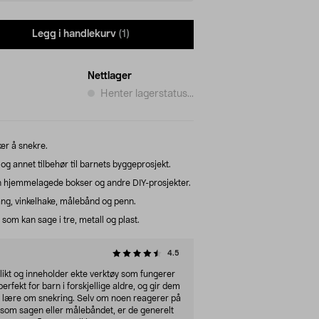
Legg i handlekurv
(1)
Nettlager
Henter lagerstatus...
ker å snekre.
og annet tilbehør til barnets byggeprosjekt.
 hjemmelagede bokser og andre DIY-prosjekter.
ng, vinkelhake, målebånd og penn.
om kan sage i tre, metall og plast.
4.5
likt og inneholder ekte verktøy som fungerer
rfekt for barn i forskjellige aldre, og gir dem
og lære om snekring. Selv om noen reagerer på
som sagen eller målebåndet, er de generelt