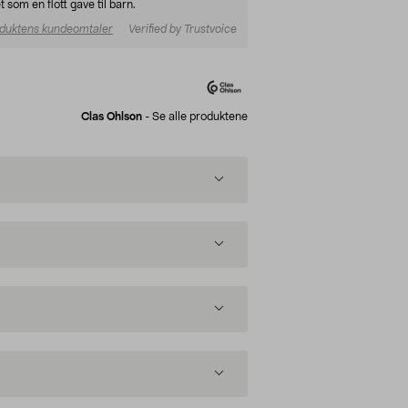
 som en flott gave til barn.
duktens kundeomtaler
Verified by Trustvoice
Clas Ohlson
-
Se alle produktene