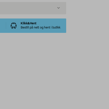
Klikk&Hent
Bestill på nett og hent i butikk