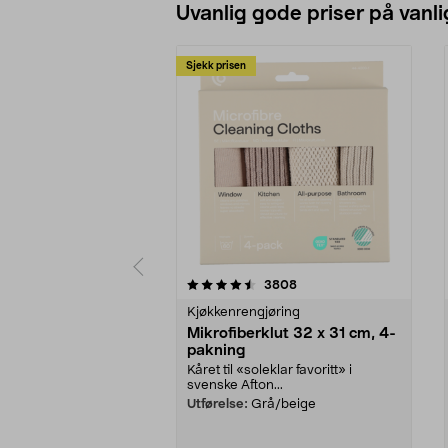
Uvanlig gode priser på vanli
Sjekk prisen
5av 5 stjerner
4.5av 5 stjerner
anmeldelser
3808
Kjøkkenrengjøring
Mikrofiberklut 32 x 31 cm, 4-
pakning
Kåret til «soleklar favoritt» i
svenske Afton...
Utførelse:
Grå/beige