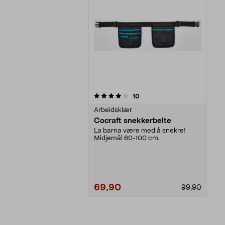
0av 5 stjerner
anmeldelser
10
Arbeidsklær
Cocraft snekkerbelte
La barna være med å snekre!
Midjemål 60-100 cm.
69,90
99,90
Legg i handlekurv