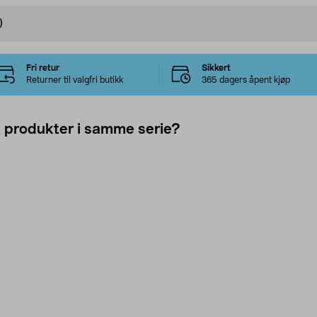
)
Fri retur
Sikkert
Returner til valgfri butikk
365 dagers åpent kjøp
e produkter i samme serie?