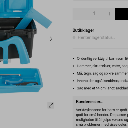
Product
quantity
Butikklager
Henter lagerstatus...
Ordentlig verktøy til barn som li
Hammer, skrutrekker, vater, sag 
Må, tegn, sag og spikre sammen
Inneholder også kombinasjonsta
Sag med et 14 cm langt sagblad s
Kundene sier...
Verktøykassene for barn er godt 
godt for små hender. De passer pe
muligheten til å hjelpe voksne 
små problemer med visse deler, 