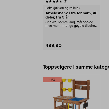
5av 5 stjerner
anmeldelser
21
Lekekjøkken og rollelek
Arbeidsbenk i tre for barn, 46
deler, fra 3 år
Snekre, hamre, sag, mål opp og
mye mer – mange gøyale tilbehør
følger med. Arbei...
499,90
Legg i handlekurv
Toppselgere i samme katego
-17%