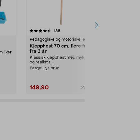
5.0 av 5 stjerner
anmeldelser
4.5
138
1
Pedagogiske og motoriske leker
Lekekjøkken o
Kjepphest 70 cm, flere farger,
Micki Pippi
fra 3 år
metall, 10 d
m liker
Klassisk kjepphest med myk plysj
Pippi-servise i
og realistis...
lek teselska
lokk og 4 kop..
Farge:
Lys brun
149,90
299,90
249,90