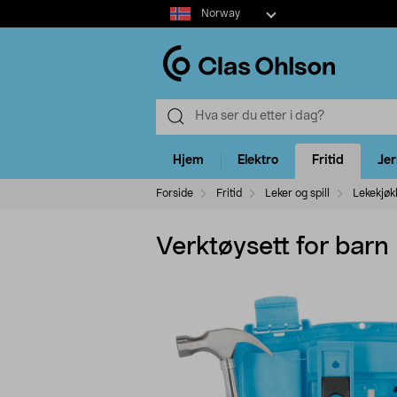
Select
Norway
market
Hjem
Elektro
Fritid
Je
Forside
Fritid
Leker og spill
Lekekjøk
Verktøysett for barn