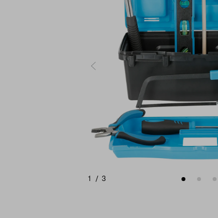
1
/
3