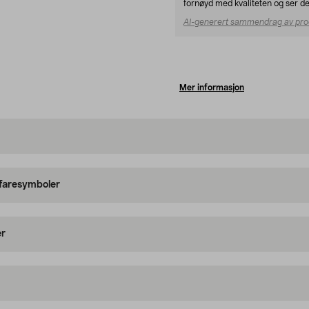
fornøyd med kvaliteten og ser det
AI-generert sammendrag av pro
Mer informasjon
 faresymboler
er