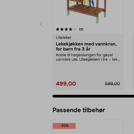
0 av 5 stjerner
4.5 av 5 stjerner
anmeldelser
111
Uteleker
Lekekjøkken med vannkran,
for barn fra 3 år
Koble til hageslangen for gøyal
vannlek ute. Utekjøkken i tre – lek
med vann, sa...
499,00
599,00
Passende tilbehør
-30%