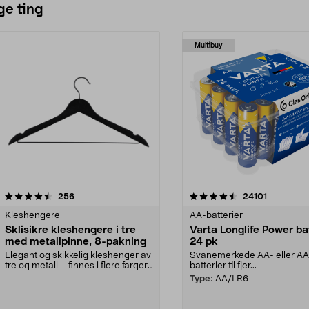
ge ting
Multibuy
4.5av 5 stjerner
anmeldelser
4.5av 5 stjerner
anmeldels
256
24101
Kleshengere
AA-batterier
Sklisikre kleshengere i tre
Varta Longlife Power ba
med metallpinne, 8-pakning
24 pk
Elegant og skikkelig kleshenger av
Svanemerkede AA- eller A
tre og metall – finnes i flere farger.
batterier til fjer...
Kleshe...
Type:
AA/LR6