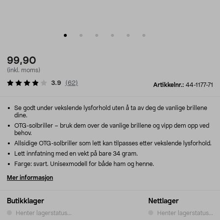
99,90
(inkl. moms)
3.9
(
62
)
Artikkelnr.:
44-1177-71
Se godt under vekslende lysforhold uten å ta av deg de vanlige brillene
dine.
OTG-solbriller – bruk dem over de vanlige brillene og vipp dem opp ved
behov.
Allsidige OTG-solbriller som lett kan tilpasses etter vekslende lysforhold.
Lett innfatning med en vekt på bare 34 gram.
Farge: svart. Unisexmodell for både ham og henne.
Mer informasjon
Butikklager
Nettlager
Henter lagerstatus...
Henter lagerstatus...