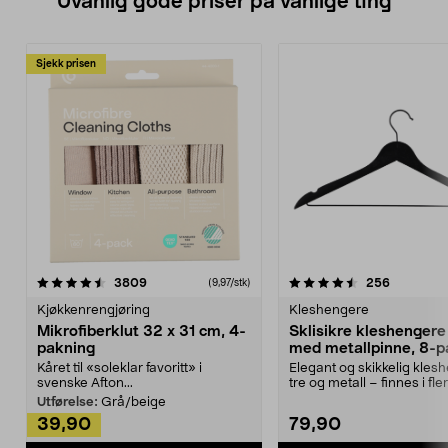
Uvanlig gode priser på vanlige ting
Sjekk prisen
4.5av 5 stjerner
anmeldelser
4.5av 5 stjerner
anmeldels
3809
256
(9,97/stk)
Kjøkkenrengjøring
Kleshengere
Mikrofiberklut 32 x 31 cm, 4-
Sklisikre kleshengere 
pakning
med metallpinne, 8-p
Kåret til «soleklar favoritt» i
Elegant og skikkelig kles
svenske Afton...
tre og metall – finnes i fle
Kleshe...
Utførelse:
Grå/beige
39,90
79,90