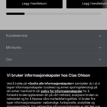
Legg i handlekurv
Legg i handlekurv
Bunntekst
Kundeservice
Min konto
Om
Aktuelt
Vi bruker informasjonskapsler hos Clas Ohlson
Våre selskaper
Ved å trykke på
«Godta alle informasjonskapsler»
samtykker du i at vi
lagrer informasjonskapsler (cookies) og annen sporingsteknologi på
din enhet i henhold til vår
policy for informasjonskapsler
for å
Finn din butikk
forbedre brukeropplevelsen din på vårt nettsted, analysere bruken av
nettstedet og for å tilpasse våre markedsføringstiltak. Vi bruker fire
typer informasjonskapsler: nødvendige, funksjonelle, analytiske og
annonserelaterte. For nødvendige informasjonskapsler er det ikke noe