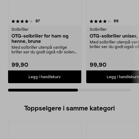
4.0av 5 stjerner
anmeldelser
3.5av 5 stjerner
anmeldelse
97
99
Solbriller
Solbriller
OTG-solbriller for ham og
OTG-solbriller unisex,
henne, brune
Med solbriller utenpå van
briller ser du godt også n
Med solbriller utenpå vanlige
skinner. OTG-so...
briller ser du godt også når solen
skinner. OTG-so...
99,90
99,90
Legg i handlekurv
Legg i handlekurv
Toppselgere i samme kategori