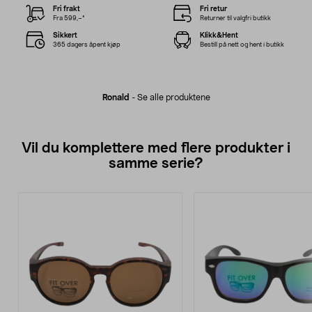
Fri frakt
Fri retur
Fra 599,–*
Returner til valgfri butikk
Sikkert
Klikk&Hent
365 dagers åpent kjøp
Bestill på nett og hent i butikk
Ronald
-
Se alle produktene
Vil du komplettere med flere produkter i
samme serie?