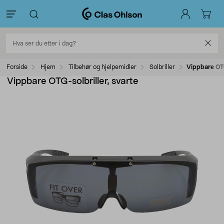
Forside
Hjem
Tilbehør og hjelpemidler
Solbriller
Vippbare OTG
Vippbare OTG-solbriller, svarte