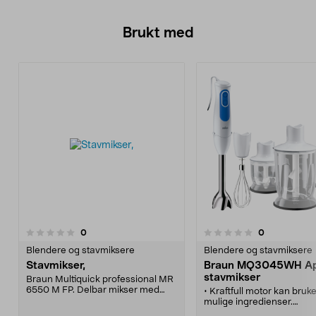
Brukt med
anmeldelser
anmeldelser
0
0
0.0 av 5 stjerner
0.0 av 5 stjerner
Blendere og stavmiksere
Blendere og stavmiksere
Stavmikser,
Braun MQ3045WH Ape
stavmikser
Braun Multiquick professional MR
6550 M FP. Delbar mikser med
• Kraftfull motor kan bruke
antisprutdesignet hode,
mulige ingredienser.
hakketilbehør samt balongvisp.
• Blander, knuser, visper 