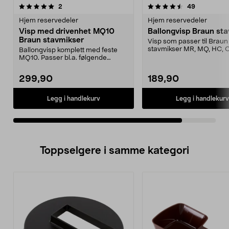
4.5av 5 stjerner
anmeldelser
anmeldelse
2
49
Hjem reservedeler
Hjem reservedeler
Visp med drivenhet MQ10
Ballongvisp Braun st
Braun stavmikser
Visp som passer til Braun
stavmikser MR, MQ, HC, 
Ballongvisp komplett med feste
WH.
MQ10. Passer bl.a. følgende
modeller: MQ513MQ523M...
299,90
189,90
Legg i handlekurv
Legg i handlekurv
Toppselgere i samme kategori