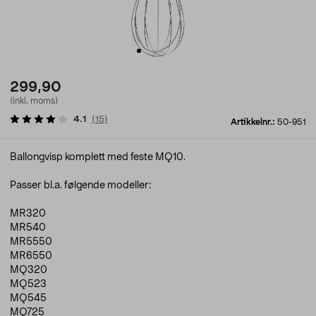
299,90
(inkl. moms)
4.1
(
15
)
Artikkelnr.:
50-951
Ballongvisp komplett med feste MQ10.
Passer bl.a. følgende modeller:
MR320
MR540
MR5550
MR6550
MQ320
MQ523
MQ545
MQ725