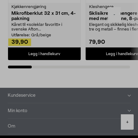
Kjøkkenrengjøring
Kleshengere
Mikrofiberklut 32 x 31 cm, 4-
Sklisikre kleshengere 
-
pakning
med metallpinne, 8-p
Kåret til «soleklar favoritt» i
Elegant og skikkelig kles
svenske Afton...
tre og metall – finnes i fle
Kleshe...
Utførelse:
Grå/beige
39,90
79,90
Legg i handlekurv
Legg i handlekurv
Bunntekst
Kundeservice
Min konto
Product
+
quantity
Om