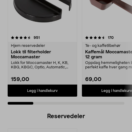
4.5 av 5 stjerner
anmeldelser
anmeldels
951
170
0.0 av 5 stjerner
Hjem reservedeler
Te- og kaffetilbehør
Lokk til filterholder
Kaffemål Moccamaster
Moccamaster
12 gram
Lokk for Moccamaster H, K, KB,
Oppdag hemmeligheten 
KBG, KBGC, Optio, Automatic,
perfekt kaffe hver gang 
Automatic S, Manual ...
denne eksklusive målesskj
159,00
69,00
Legg i handlekurv
Legg i handlekurv
Reservedeler