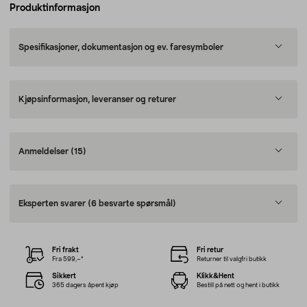
Produktinformasjon
Spesifikasjoner, dokumentasjon og ev. faresymboler
Kjøpsinformasjon, leveranser og returer
Anmeldelser
(15)
Eksperten svarer
(6 besvarte spørsmål)
Fri frakt
Fri retur
Fra 599,–*
Returner til valgfri butikk
Sikkert
Klikk&Hent
365 dagers åpent kjøp
Bestill på nett og hent i butikk