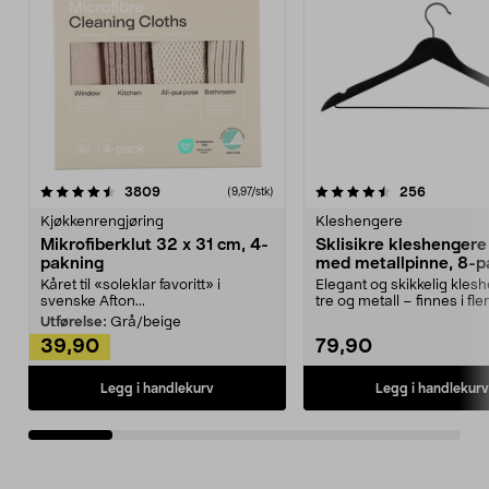
4.5av 5 stjerner
anmeldelser
4.5av 5 stjerner
anmeldels
3809
256
(9,97/stk)
Kjøkkenrengjøring
Kleshengere
Mikrofiberklut 32 x 31 cm, 4-
Sklisikre kleshengere 
pakning
med metallpinne, 8-p
Kåret til «soleklar favoritt» i
Elegant og skikkelig kles
svenske Afton...
tre og metall – finnes i fle
Kleshe...
Utførelse:
Grå/beige
39,90
79,90
Legg i handlekurv
Legg i handlekurv