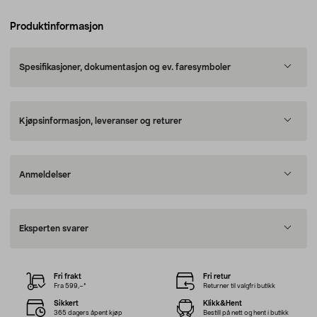
Produktinformasjon
Spesifikasjoner, dokumentasjon og ev. faresymboler
Kjøpsinformasjon, leveranser og returer
Anmeldelser
Eksperten svarer
Fri frakt
Fri retur
Fra 599,–*
Returner til valgfri butikk
Sikkert
Klikk&Hent
365 dagers åpent kjøp
Bestill på nett og hent i butikk