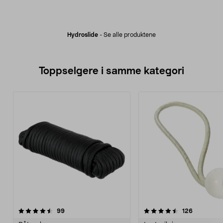
Hydroslide
-
Se alle produktene
Toppselgere i samme kategori
4.5 av 5 stjerner
anmeldelser
4.0 av 5 stjerner
anmeldels
99
126