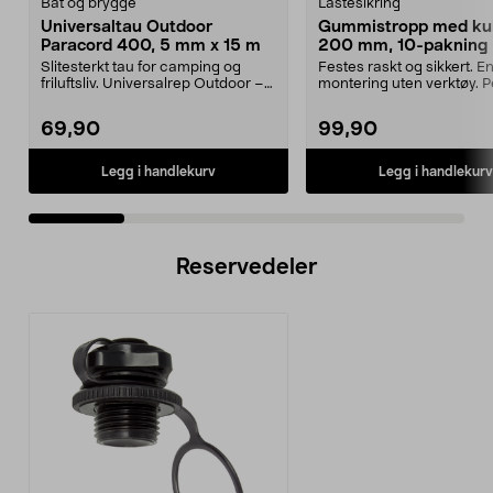
Båt og brygge
Lastesikring
Universaltau Outdoor
Gummistropp med kul
Paracord 400, 5 mm x 15 m
200 mm, 10-pakning
Slitesterkt tau for camping og
Festes raskt og sikkert. E
friluftsliv. Universalrep Outdoor –
montering uten verktøy. Per
smidig nylont...
telt, presenn...
69,90
99,90
Legg i handlekurv
Legg i handlekurv
Reservedeler