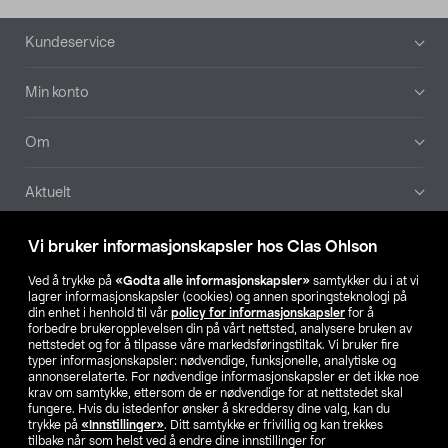
Bunntekst
Kundeservice
Min konto
Om
Aktuelt
Våre selskaper
Vi bruker informasjonskapsler hos Clas Ohlson
Ved å trykke på
«Godta alle informasjonskapsler»
samtykker du i at vi
Finn din butikk
lagrer informasjonskapsler (cookies) og annen sporingsteknologi på
din enhet i henhold til vår
policy for informasjonskapsler
for å
forbedre brukeropplevelsen din på vårt nettsted, analysere bruken av
SE
NO
FI
nettstedet og for å tilpasse våre markedsføringstiltak. Vi bruker fire
typer informasjonskapsler: nødvendige, funksjonelle, analytiske og
annonserelaterte. For nødvendige informasjonskapsler er det ikke noe
krav om samtykke, ettersom de er nødvendige for at nettstedet skal
fungere. Hvis du istedenfor ønsker å skreddersy dine valg, kan du
trykke på
«Innstillinger»
. Ditt samtykke er frivillig og kan trekkes
tilbake når som helst ved å endre dine innstillinger for