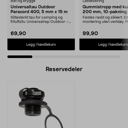
Båt og brygge
Lastesikring
Universaltau Outdoor
Gummistropp med kul
Paracord 400, 5 mm x 15 m
200 mm, 10-pakning
Slitesterkt tau for camping og
Festes raskt og sikkert. E
friluftsliv. Universalrep Outdoor –
montering uten verktøy. Per
smidig nylont...
telt, presenn...
69,90
99,90
Legg i handlekurv
Legg i handlekurv
Reservedeler