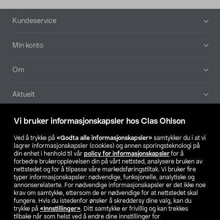
Bunntekst
Kundeservice
Min konto
Om
Aktuelt
Våre selskaper
Vi bruker informasjonskapsler hos Clas Ohlson
Ved å trykke på
«Godta alle informasjonskapsler»
samtykker du i at vi
Finn din butikk
lagrer informasjonskapsler (cookies) og annen sporingsteknologi på
din enhet i henhold til vår
policy for informasjonskapsler
for å
forbedre brukeropplevelsen din på vårt nettsted, analysere bruken av
SE
NO
FI
nettstedet og for å tilpasse våre markedsføringstiltak. Vi bruker fire
typer informasjonskapsler: nødvendige, funksjonelle, analytiske og
annonserelaterte. For nødvendige informasjonskapsler er det ikke noe
krav om samtykke, ettersom de er nødvendige for at nettstedet skal
fungere. Hvis du istedenfor ønsker å skreddersy dine valg, kan du
trykke på
«Innstillinger»
. Ditt samtykke er frivillig og kan trekkes
tilbake når som helst ved å endre dine innstillinger for