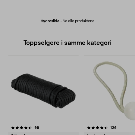
Hydroslide
-
Se alle produktene
Toppselgere i samme kategori
4.5 av 5 stjerner
anmeldelser
4.0 av 5 stjerner
anmeldels
99
126