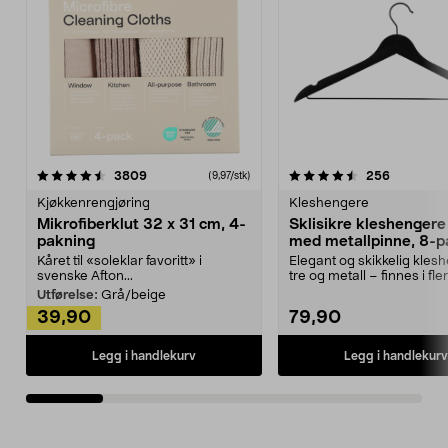
4.5av 5 stjerner
anmeldelser
4.5av 5 stjerner
anmeldels
3809
256
(9,97/stk)
Kjøkkenrengjøring
Kleshengere
Mikrofiberklut 32 x 31 cm, 4-
Sklisikre kleshengere 
pakning
med metallpinne, 8-p
Kåret til «soleklar favoritt» i
Elegant og skikkelig kles
svenske Afton...
tre og metall – finnes i fle
Kleshe...
Utførelse:
Grå/beige
39,90
79,90
Legg i handlekurv
Legg i handlekurv