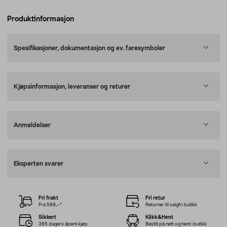
Produktinformasjon
Spesifikasjoner, dokumentasjon og ev. faresymboler
Kjøpsinformasjon, leveranser og returer
Anmeldelser
Eksperten svarer
Fri frakt
Fri retur
Fra 599,–*
Returner til valgfri butikk
Sikkert
Klikk&Hent
365 dagers åpent kjøp
Bestill på nett og hent i butikk