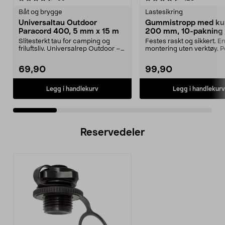
Båt og brygge
Lastesikring
Universaltau Outdoor
Gummistropp med kul
Paracord 400, 5 mm x 15 m
200 mm, 10-pakning
Slitesterkt tau for camping og
Festes raskt og sikkert. E
friluftsliv. Universalrep Outdoor –
montering uten verktøy. Per
smidig nylont...
telt, presenn...
69,90
99,90
Legg i handlekurv
Legg i handlekurv
Reservedeler