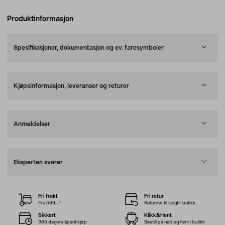
Produktinformasjon
Spesifikasjoner, dokumentasjon og ev. faresymboler
Kjøpsinformasjon, leveranser og returer
Anmeldelser
Eksperten svarer
Fri frakt
Fri retur
Fra 599,–*
Returner til valgfri butikk
Sikkert
Klikk&Hent
365 dagers åpent kjøp
Bestill på nett og hent i butikk