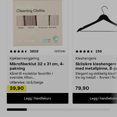
4.5av 5 stjerner
anmeldelser
4.5av 5 stjerner
anmeldels
3809
256
(9,97/stk)
Kjøkkenrengjøring
Kleshengere
Mikrofiberklut 32 x 31 cm, 4-
Sklisikre kleshengere 
pakning
med metallpinne, 8-p
Kåret til «soleklar favoritt» i
Elegant og skikkelig kles
svenske Afton...
tre og metall – finnes i fle
Kleshe...
Utførelse:
Grå/beige
39,90
79,90
Legg i handlekurv
Legg i handlekurv