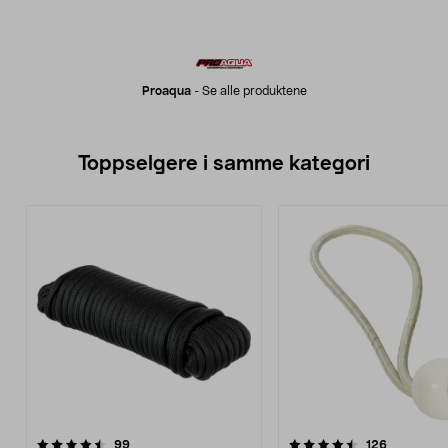
Proaqua
-
Se alle produktene
Toppselgere i samme kategori
4.5 av 5 stjerner
anmeldelser
4.0 av 5 stjerner
anmeldels
99
126