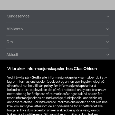
Bunntekst
Kundeservice
Min konto
Om
Aktuelt
Våre selskaper
Vi bruker informasjonskapsler hos Clas Ohlson
Ved å trykke på
«Godta alle informasjonskapsler»
samtykker du i at vi
Finn din butikk
lagrer informasjonskapsler (cookies) og annen sporingsteknologi på
din enhet i henhold til vår
policy for informasjonskapsler
for å
forbedre brukeropplevelsen din på vårt nettsted, analysere bruken av
SE
NO
FI
nettstedet og for å tilpasse våre markedsføringstiltak. Vi bruker fire
typer informasjonskapsler: nødvendige, funksjonelle, analytiske og
annonserelaterte. For nødvendige informasjonskapsler er det ikke noe
krav om samtykke, ettersom de er nødvendige for at nettstedet skal
fungere. Hvis du istedenfor ønsker å skreddersy dine valg, kan du
trykke på
«Innstillinger»
. Ditt samtykke er frivillig og kan trekkes