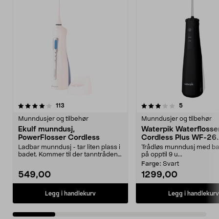
3.5 av 5 stjerner
anmeldelser
4.5 av 5 stjerner
anmeldelser
113
5
Munndusjer og tilbehør
Munndusjer og tilbehør
Ekulf munndusj,
Waterpik Waterflosse
PowerFlosser Cordless
Cordless Plus WF-26
munndusj
Ladbar munndusj - tar liten plass i
Trådløs munndusj med bat
badet. Kommer til der tanntråden
på opptil 9 u...
ikke når. E...
Farge:
Svart
549,00
1299,00
Legg i handlekurv
Legg i handlekurv