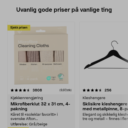
Uvanlig gode priser på vanlige ting
Sjekk prisen
4.5av 5 stjerner
anmeldelser
4.5av 5 stjerner
anmeldels
3808
256
(9,97/stk)
Kjøkkenrengjøring
Kleshengere
Mikrofiberklut 32 x 31 cm, 4-
Sklisikre kleshengere 
pakning
med metallpinne, 8-p
Kåret til «soleklar favoritt» i
Elegant og skikkelig kles
svenske Afton...
tre og metall – finnes i fle
Kleshe...
Utførelse:
Grå/beige