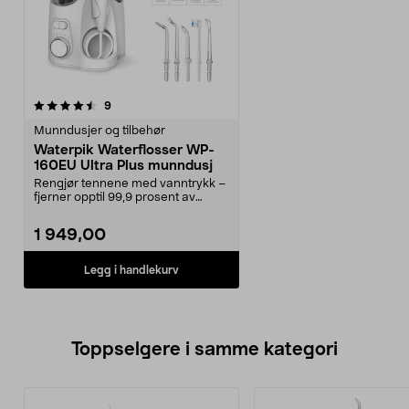
anmeldelser
9
Munndusjer og tilbehør
Waterpik Waterflosser WP-
160EU Ultra Plus munndusj
Rengjør tennene med vanntrykk –
fjerner opptil 99,9 prosent av
plakkbakterier. W...
1 949,00
Legg i handlekurv
Toppselgere i samme kategori