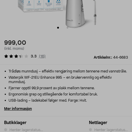
999,00
(inkl. moms)
3.3
(
16
)
Artikkelnr.:
44-6683
Trådløs munndusj – effektiv rengjøring mellom tennene med vannstråle.
Waterpik WF-21EU Enhance 995 – en brukervennlig og effektiv
munndusj.
Fjerner opptil 99,9 prosent av plakk mellom tennene.
Ergonomisk grep og stillegående for komfortabel bruk.
USB-lading – ladekabel følger med. Farge: Hvit.
Mer informasjon
Butikklager
Nettlager
Henter lagerstatus...
Henter lagerstatus...