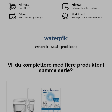
Fri frakt
Fri retur
Fra 599,–*
Returner til valgfri butikk
Sikkert
Klikk&Hent
365 dagers åpent kjøp
Bestill på nett og hent i butikk
Waterpik
-
Se alle produktene
Vil du komplettere med flere produkter i
samme serie?