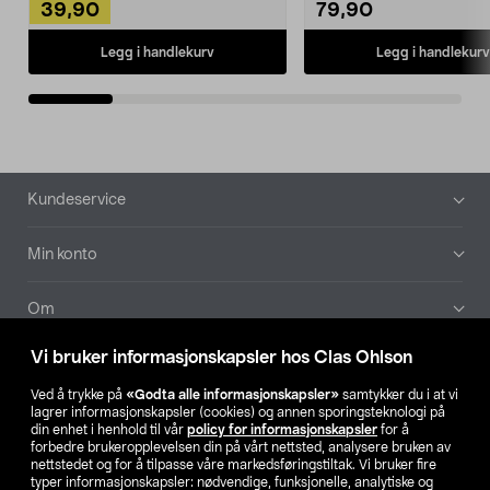
39,90
79,90
Legg i handlekurv
Legg i handlekurv
Bunntekst
Kundeservice
Min konto
Om
Vi bruker informasjonskapsler hos Clas Ohlson
Aktuelt
Ved å trykke på
«Godta alle informasjonskapsler»
samtykker du i at vi
lagrer informasjonskapsler (cookies) og annen sporingsteknologi på
Våre selskaper
din enhet i henhold til vår
policy for informasjonskapsler
for å
forbedre brukeropplevelsen din på vårt nettsted, analysere bruken av
nettstedet og for å tilpasse våre markedsføringstiltak. Vi bruker fire
Finn din butikk
typer informasjonskapsler: nødvendige, funksjonelle, analytiske og