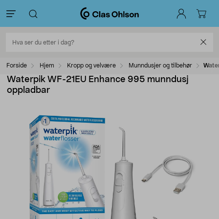
Forside
Hjem
Kropp og velvære
Munndusjer og tilbehør
Wate
Waterpik WF-21EU Enhance 995 munndusj
oppladbar