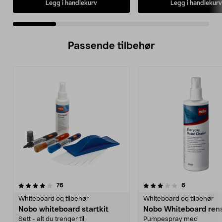
Legg i handlekurv
Legg i handlekurv
Passende tilbehør
3.5av 5 stjerner
anmeldelser
anmeldelser
76
6
Whiteboard og tilbehør
Whiteboard og tilbehør
Nobo whiteboard startkit
Nobo Whiteboard ren
Sett - alt du trenger til
Pumpespray med