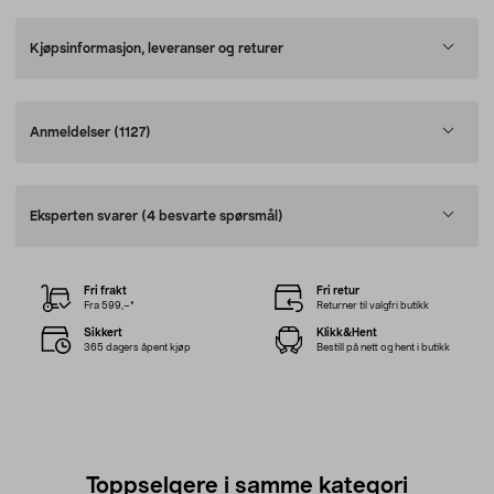
Kjøpsinformasjon, leveranser og returer
Anmeldelser
(1127)
Eksperten svarer
(4 besvarte spørsmål)
Fri frakt
Fri retur
Fra 599,–*
Returner til valgfri butikk
Sikkert
Klikk&Hent
365 dagers åpent kjøp
Bestill på nett og hent i butikk
Toppselgere i samme kategori