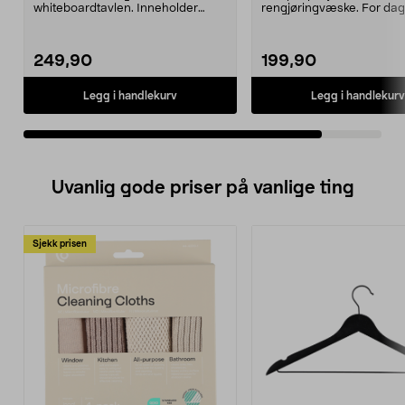
whiteboardtavlen. Inneholder
rengjøringvæske. For dag
penner, tavlesvamp og ren...
rengjøring av whiteboardt
Spray...
249,90
199,90
Legg i handlekurv
Legg i handlekurv
Uvanlig gode priser på vanlige ting
Sjekk prisen