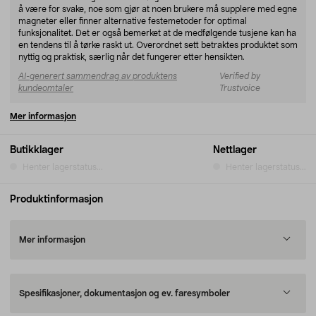
å være for svake, noe som gjør at noen brukere må supplere med egne
magneter eller finner alternative festemetoder for optimal
funksjonalitet. Det er også bemerket at de medfølgende tusjene kan ha
en tendens til å tørke raskt ut. Overordnet sett betraktes produktet som
nyttig og praktisk, særlig når det fungerer etter hensikten.
AI-generert sammendrag av produktens
Verified by
kundeomtaler
Trustvoice
Mer informasjon
Butikklager
Nettlager
Henter lagerstatus...
Henter lagerstatus...
Produktinformasjon
Mer informasjon
Spesifikasjoner, dokumentasjon og ev. faresymboler