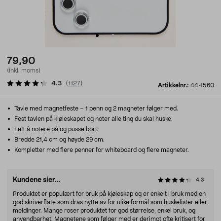
79,90
(inkl. moms)
4.3
(
1127
)
Artikkelnr.:
44-1560
Tavle med magnetfeste – 1 penn og 2 magneter følger med.
Fest tavlen på kjøleskapet og noter alle ting du skal huske.
Lett å notere på og pusse bort.
Bredde 21,4 cm og høyde 29 cm.
Kompletter med flere penner for whiteboard og flere magneter.
Kundene sier...
4.3
Produktet er populært for bruk på kjøleskap og er enkelt i bruk med en
god skriverflate som dras nytte av for ulike formål som huskelister eller
meldinger. Mange roser produktet for god størrelse, enkel bruk, og
anvendbarhet. Magnetene som følger med er derimot ofte kritisert for