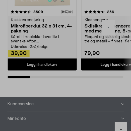
4.5av 5 stjerner
anmeldelser
4.5av 5 stjerner
anmeldels
3809
256
(9,97/stk)
Kjøkkenrengjøring
Kleshengere
Mikrofiberklut 32 x 31 cm, 4-
Sklisikre kleshengere 
-
pakning
med metallpinne, 8-p
Kåret til «soleklar favoritt» i
Elegant og skikkelig kles
svenske Afton...
tre og metall – finnes i fle
Kleshe...
Utførelse:
Grå/beige
39,90
79,90
Legg i handlekurv
Legg i handlekurv
Bunntekst
Kundeservice
Min konto
Product
+