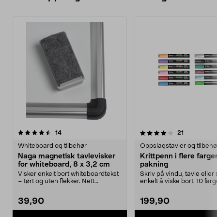
4.0 av 5 stjerner
anmeldelser
4.5 av 5 stjerner
anmeldelse
14
21
Whiteboard og tilbehør
Oppslagstavler og tilbehø
Naga magnetisk tavlevisker
Krittpenn i flere farger
for whiteboard, 8 x 3,2 cm
pakning
Visker enkelt bort whiteboardtekst
Skriv på vindu, tavle eller 
– tørt og uten flekker. Nett
enkelt å viske bort. 10 farg
magnetisk tavlev...
krittpenne...
39,90
199,90