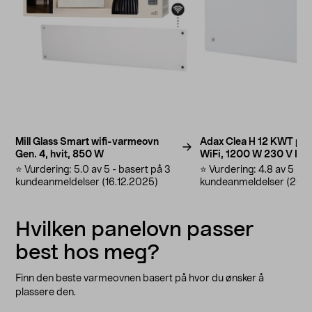
Mill Glass Smart wifi-varmeovn
Adax Clea H 12 KWT pa
Gen. 4, hvit, 850 W
WiFi, 1200 W 230 V IP2
⭐️ Vurdering: 5.0 av 5 - basert på 3
⭐️ Vurdering: 4.8 av 5 - b
kundeanmeldelser (16.12.2025)
kundeanmeldelser (20.1
Hvilken panelovn passer
best hos meg?
Finn den beste varmeovnen basert på hvor du ønsker å
plassere den.