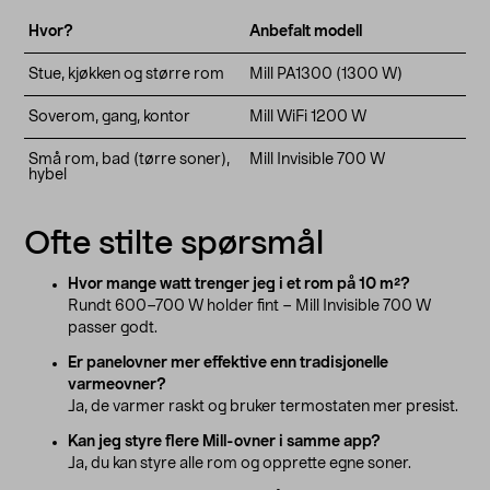
Hvor?
Anbefalt modell
Stue, kjøkken og større rom
Mill PA1300 (1300 W)
Soverom, gang, kontor
Mill WiFi 1200 W
Små rom, bad (tørre soner),
Mill Invisible 700 W
hybel
Ofte stilte spørsmål
Hvor mange watt trenger jeg i et rom på 10 m²?
Rundt 600–700 W holder fint – Mill Invisible 700 W
passer godt.
Er panelovner mer effektive enn tradisjonelle
varmeovner?
Ja, de varmer raskt og bruker termostaten mer presist.
Kan jeg styre flere Mill-ovner i samme app?
Ja, du kan styre alle rom og opprette egne soner.