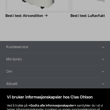
Best i test: Aircondition
Best i test: Luftavfukter
Bunntekst
Kundeservice
Min konto
Om
Aktuelt
Våre selskaper
Vi bruker informasjonskapsler hos Clas Ohlson
Ved å trykke på
«Godta alle informasjonskapsler»
samtykker du i at vi
Finn din butikk
lagrer informasjonskapsler (cookies) og annen sporingsteknologi på