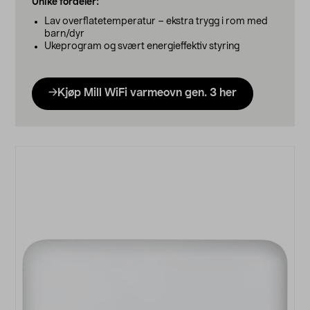
Unike fordeler:
Lav overflatetemperatur – ekstra trygg i rom med
barn/dyr
Ukeprogram og svært energieffektiv styring
Kjøp Mill WiFi varmeovn gen. 3 her