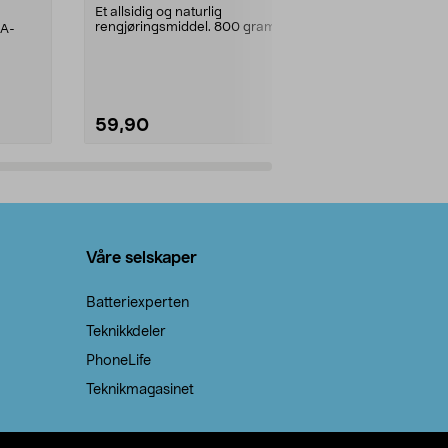
prosent ste
Et allsidig og naturlig
rengjøringsmiddel. 800 gram
AA-
100 % stearin
natron – til rengjøring både...
råvarer. Produ
brenner med e
59,90
69,90
Legg i handlekurv
Legg 
Våre selskaper
Batteriexperten
Teknikkdeler
PhoneLife
Teknikmagasinet