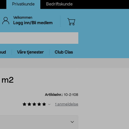
Privatkunde
Bedriftskunde
Velkommen
Logg inn/Bli medlem
bud
Våre tjenester
Club Clas
5 m2
Artikkelnr.:
10-2-108
1
anmeldelse