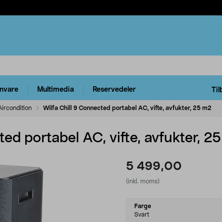
rnvare
Multimedia
Reservedeler
Til
Aircondition
Wilfa Chill 9 Connected portabel AC, vifte, avfukter, 25 m2
ted portabel AC, vifte, avfukter, 2
5 499,00
(inkl. moms)
Select
Farge
variant
Svart