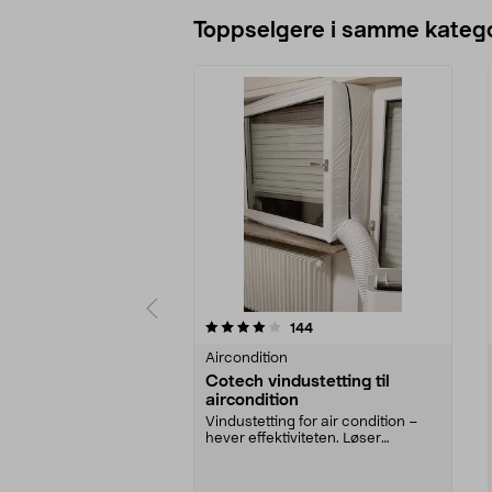
Toppselgere i samme katego
0 av 5 stjerner
3.5 av 5 stjerner
anmeldelser
144
Aircondition
Cotech vindustetting til
aircondition
Vindustetting for air condition –
hever effektiviteten. Løser
problemet med fest...