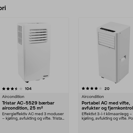
ri
4.0 av 5 stjerner
anmeldelser
4.0 av 5 stjerner
anmeldelser
104
20
Aircondition
Aircondition
Tristar AC-5529 bærbar
Portabel AC med vifte,
aircondition, 25 m²
avfukter og fjernkontrol
m2
Energieffektiv AC med 3 moduser
Effektivt 3-i-1 klimaanlegg –
– kjøling, avfukting og vifte. Tristar
kjøling, avfukting og vifte. P
AC-5529 –...
klimaanlegg...