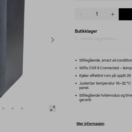
Product
quantity
Butikklager
Henter lagerstatus...
Stillegående, smart aircondition 
Wilfa Chill 9 Connected – kompak
Kjøler effektivt rom på opptil 
Justerbar temperatur 16–32 °C – 
panel.
Stillegående hvilemodus og time
garanti.
Mer informasjon