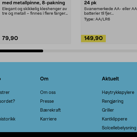
med metallpinne, 8-pakning
24 pk
Elegant og skikkelig kleshenger av
Svanemerkede AA- eller A
tre og metall – finnes i flere farger.
batterier til fjer...
Kleshe...
Type:
AA/LR6
79,90
149,90
Legg i handlekurv
Legg i handlekurv
o
Om
Aktuelt
strer
Om oss
Høytrykkspylere
sordet?
Presse
Rengjøring
Bærekraft
Griller
istorikk
Karriere
Kantklippere
Solcellebelysning