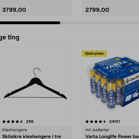
3799,00
2799,00
ge ting
Sjekk prisen
4.5av 5 stjerner
anmeldelser
4.5av 5 stjerner
anmeldels
256
24101
Kleshengere
AA-batterier
Sklisikre kleshengere i tre
Varta Longlife Power ba