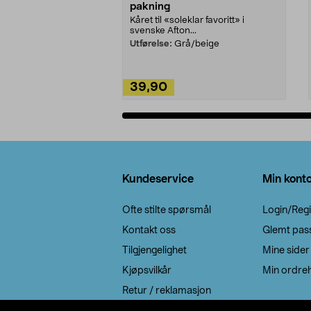
pakning
Kåret til «soleklar favoritt» i
svenske Afton...
Utførelse:
Grå/beige
39,90
Legg i handlekurv
Bunntekst
Kundeservice
Min kont
Ofte stilte spørsmål
Login/Regi
Kontakt oss
Glemt pas
Tilgjengelighet
Mine sider
Kjøpsvilkår
Min ordreh
Retur / reklamasjon
EE-avfall