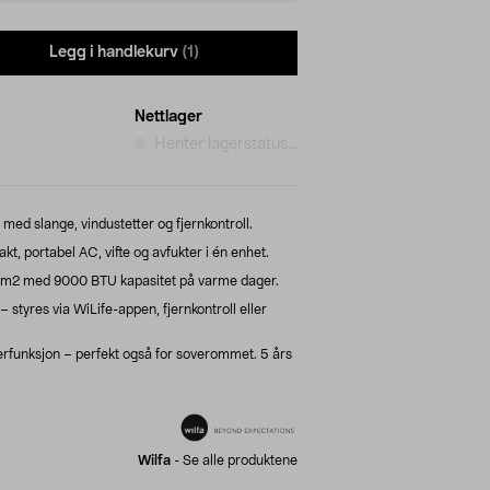
Legg i handlekurv
(1)
Nettlager
Henter lagerstatus...
med slange, vindustetter og fjernkontroll.
t, portabel AC, vifte og avfukter i én enhet.
25 m2 med 9000 BTU kapasitet på varme dager.
styres via WiLife-appen, fjernkontroll eller
rfunksjon – perfekt også for soverommet. 5 års
Wilfa
-
Se alle produktene