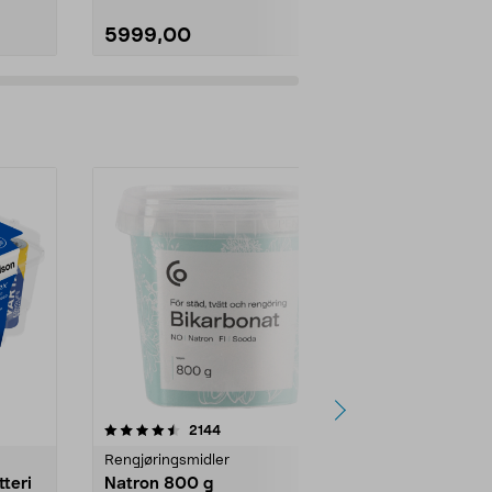
5999,00
3999,00
er
4.0av 5 stjerner
anmeldelser
4.5
2144
4
Rengjøringsmidler
Levende lys
tteri
Natron 800 g
Telys steari