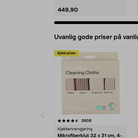
449,90
Uvanlig gode priser på vanli
Sjekk prisen
5av 5 stjerner
4.5av 5 stjerner
anmeldelser
3808
Kjøkkenrengjøring
Mikrofiberklut 32 x 31 cm, 4-