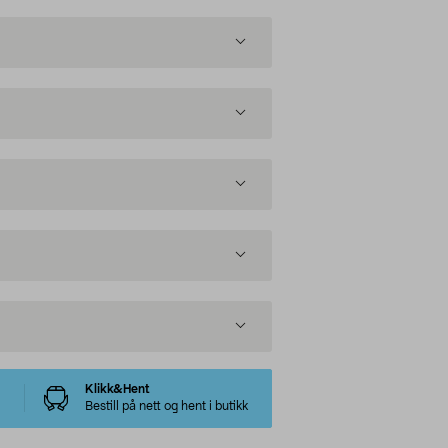
Klikk&Hent
Bestill på nett og hent i butikk