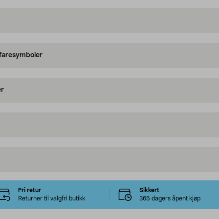
 faresymboler
er
Fri retur
Sikkert
Returner til valgfri butikk
365 dagers åpent kjøp