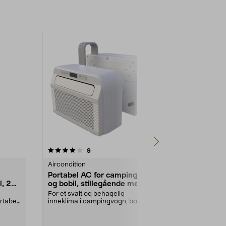
3.5 av 5 stjerner
anmeldelser
3.5
9
3
Aircondition
Aircondition
Portabel AC for campingvogn
Mill MPAC9
l, 20
og bobil, stillegående med
med slange
slange
For et svalt og behagelig
Stillegående 
ortabelt
inneklima i campingvogn, bobil,
effektivt kjøle
campervan og hytte. Po...
soverom og kon