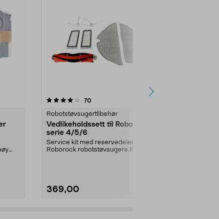
5.0 av 5 stjerner
anmeldelser
4.0
70
5
Robotstøvsugertilbehør
Robotstøvsug
er
Vedlikeholdssett til Roborock
Roborock h
serie 4/5/6
Q5/Q8/S8
Service kit med reservedeler til
Roborock orig
høy
Roborock robotstøvsugere.Passer
Garantert kom
serie 4, 5 og 6...
kvalitet. Helg
369,00
399,90