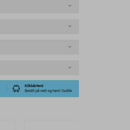
Klikk&Hent
Bestill på nett og hent i butikk