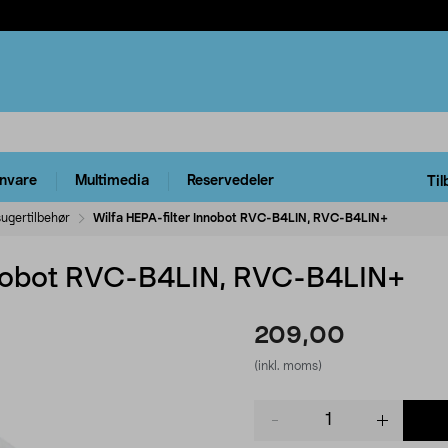
rnvare
Multimedia
Reservedeler
Til
ugertilbehør
Wilfa HEPA-filter Innobot RVC-B4LIN, RVC-B4LIN+
Innobot RVC-B4LIN, RVC-B4LIN+
209,00
(inkl. moms)
Product
quantity