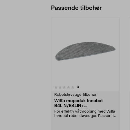
Passende tilbehør
4.0av 5 stjerner
anmeldelser
0
0 av 5 stjerner
Robotstøvsugertilbehør
Wilfa moppduk Innobot
B4LIN/B4LIN+
robotstøvsuger, 2-pakning
For effektiv våtmopping med Wilfa
Innobot robotstøvsuger. Passer til
Wilfa robot...