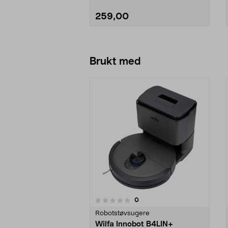
259,00
Legg i handlekurv
Brukt med
anmeldelser
0
0 av 5 stjerner
0.0 av 5 stjerner
Robotstøvsugere
Wilfa Innobot B4LIN+