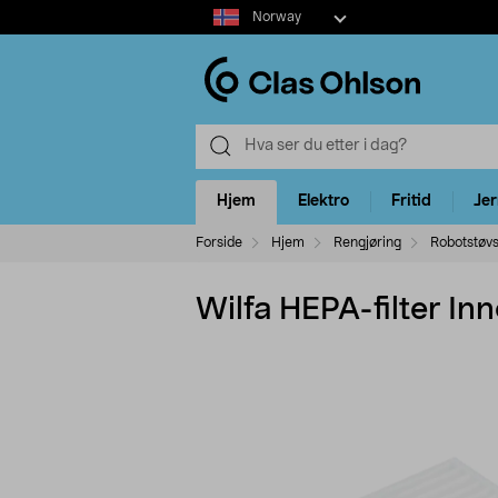
Select
Norway
market
Hjem
Elektro
Fritid
Je
Forside
Hjem
Rengjøring
Robotstøvs
Wilfa HEPA-filter 