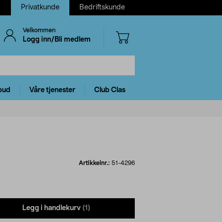
Privatkunde
Bedriftskunde
Velkommen
Logg inn/Bli medlem
bud
Våre tjenester
Club Clas
Artikkelnr.:
51-4296
Legg i handlekurv
(1)