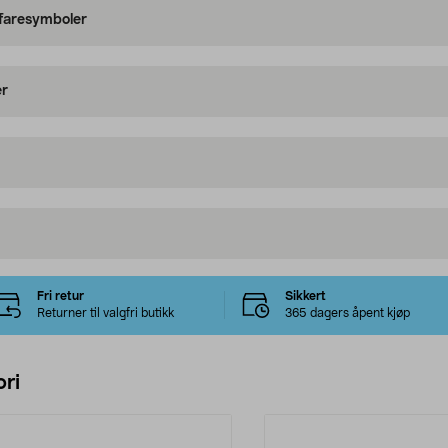
 faresymboler
er
Fri retur
Sikkert
Returner til valgfri butikk
365 dagers åpent kjøp
ri