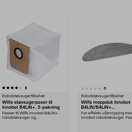
anmeldelser
6
anmeldelser
0
0.0 av 5 stjerner
Robotstøvsugertilbehør
Robotstøvsugertilbehør
Wilfa støvsugerposer til
Wilfa moppduk Innobot
Innobot B4LIN+, 3-pakning
B4LIN/B4LIN+
robotstøvsuger, 2-pakn
Passer til Wilfa Innobot B4LIN+
For effektiv våtmopping med
robotstøvsuger og
Innobot robotstøvsuger. Pass
tømmestasjonen RVCD-D17.
Wilfa robot...
Volum...