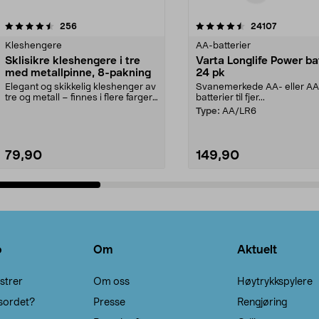
4.5av 5 stjerner
anmeldelser
4.5av 5 stjerner
anmeldels
256
24107
Kleshengere
AA-batterier
Sklisikre kleshengere i tre
Varta Longlife Power ba
med metallpinne, 8-pakning
24 pk
Elegant og skikkelig kleshenger av
Svanemerkede AA- eller A
tre og metall – finnes i flere farger.
batterier til fjer...
Kleshe...
Type:
AA/LR6
79,90
149,90
Legg i handlekurv
Legg i handlekurv
o
Om
Aktuelt
strer
Om oss
Høytrykkspylere
sordet?
Presse
Rengjøring