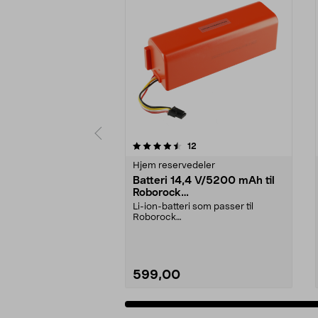
5 av 5 stjerner
4.5 av 5 stjerner
anmeldelser
12
Hjem reservedeler
Batteri 14,4 V/5200 mAh til
Roborock
S5/S6/S7/S8/Q7/E4/E5
Li-ion-batteri som passer til
Roborock
robotstøvsugere:E4E5S5S5
MaxS6S6 MaxS6 Pu...
599,00