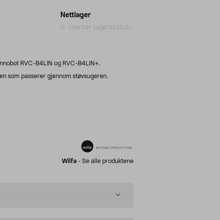
Nettlager
Henter lagerstatus...
r Innobot RVC-B4LIN og RVC-B4LIN+.
 luften som passerer gjennom støvsugeren.
Wilfa
-
Se alle produktene