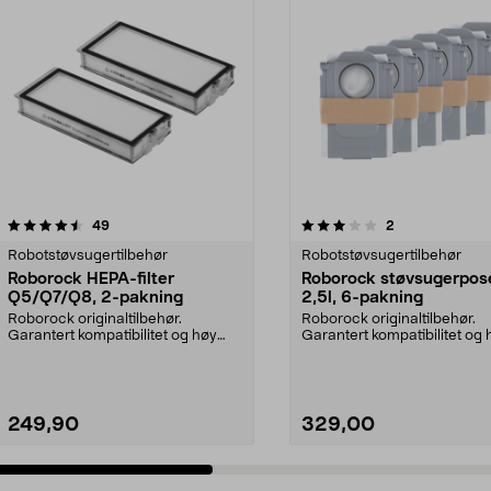
3.0 av 5 stjerner
anmeldelser
4.0 av 5 stjerner
anmeldelser
49
2
Robotstøvsugertilbehør
Robotstøvsugertilbehør
Roborock HEPA-filter
Roborock støvsugerpos
Q5/Q7/Q8, 2-pakning
2,5l, 6-pakning
Roborock originaltilbehør.
Roborock originaltilbehør.
Garantert kompatibilitet og høy
Garantert kompatibilitet og 
kvalitet. Høy filtrer...
kvalitet. 2,5 liters ...
249,90
329,00