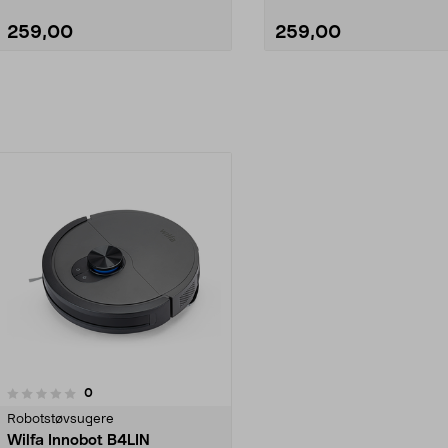
259,00
259,00
Legg i handlekurv
Legg i handlekurv
anmeldelser
0
Robotstøvsugere
Wilfa Innobot B4LIN