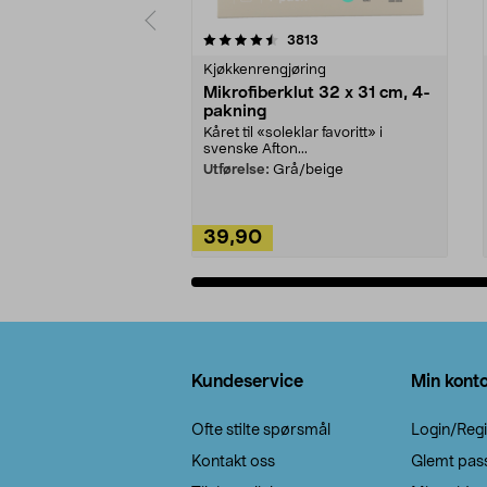
5av 5 stjerner
4.5av 5 stjerner
anmeldelser
3813
Kjøkkenrengjøring
Mikrofiberklut 32 x 31 cm, 4-
pakning
Kåret til «soleklar favoritt» i
svenske Afton...
Utførelse:
Grå/beige
39,90
Legg i handlekurv
Bunntekst
Kundeservice
Min kont
Ofte stilte spørsmål
Login/Regi
Kontakt oss
Glemt pas