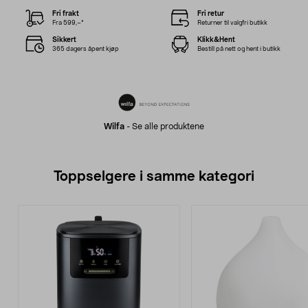
Fri frakt
Fri retur
Fra 599,–*
Returner til valgfri butikk
Sikkert
Klikk&Hent
365 dagers åpent kjøp
Bestill på nett og hent i butikk
Wilfa
-
Se alle produktene
Toppselgere i samme kategori