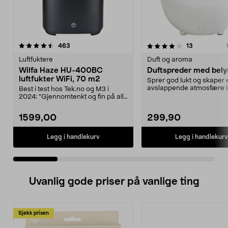
4.0 av 5 stjerner
anmeldelser
4.5 av 5 stjerner
anmeldelse
463
13
Luftfuktere
Duft og aroma
Wilfa Haze HU-400BC
Duftspreder med bely
luftfukter WiFi, 70 m2
Sprer god lukt og skaper 
avslappende atmosfære i
Best i test hos Tek.no og M3 i
hjemmet. Stilren duftspred
2024: ”Gjennomtenkt og fin på alle
nivåer. Tipp t...
1599,00
299,90
Legg i handlekurv
Legg i handlekurv
Uvanlig gode priser på vanlige ting
Sjekk prisen