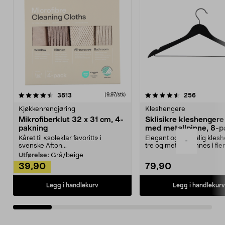
4.5av 5 stjerner
anmeldelser
4.5av 5 stjerner
anmeldels
3813
256
(9,97/stk)
Kjøkkenrengjøring
Kleshengere
Mikrofiberklut 32 x 31 cm, 4-
Sklisikre kleshengere 
pakning
med metallpinne, 8-p
Kåret til «soleklar favoritt» i
Elegant og skikkelig kles
-
svenske Afton...
tre og metall – finnes i fle
Kleshe...
Utførelse:
Grå/beige
39,90
79,90
Legg i handlekurv
Legg i handlekurv