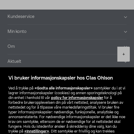
Bunntekst
Kundeservice
Min konto
Om
Product
+
quantity
Aktuelt
Våre selskaper
Vi bruker informasjonskapsler hos Clas Ohlson
Ved å trykke på
«Godta alle informasjonskapsler»
samtykker du i at vi
Finn din butikk
lagrer informasjonskapsler (cookies) og annen sporingsteknologi på
din enhet i henhold til vår
policy for informasjonskapsler
for å
forbedre brukeropplevelsen din på vårt nettsted, analysere bruken av
SE
NO
FI
nettstedet og for å tilpasse våre markedsføringstiltak. Vi bruker fire
typer informasjonskapsler: nødvendige, funksjonelle, analytiske og
annonserelaterte. For nødvendige informasjonskapsler er det ikke noe
krav om samtykke, ettersom de er nødvendige for at nettstedet skal
fungere. Hvis du istedenfor ønsker å skreddersy dine valg, kan du
trykke på
«Innstillinger»
. Ditt samtykke er frivillig og kan trekkes