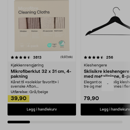
4.5av 5 stjerner
anmeldelser
4.5av 5 stjerner
anmeldels
3813
256
(9,97/stk)
Kjøkkenrengjøring
Kleshengere
Mikrofiberklut 32 x 31 cm, 4-
Sklisikre kleshengere 
pakning
med metallpinne, 8-p
Kåret til «soleklar favoritt» i
Elegant og skikkelig kles
-
svenske Afton...
tre og metall – finnes i fle
Kleshe...
Utførelse:
Grå/beige
39,90
79,90
Legg i handlekurv
Legg i handlekurv