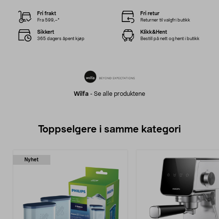
Fri frakt
Fri retur
Fra 599,–*
Returner til valgfri butikk
Sikkert
Klikk&Hent
365 dagers åpent kjøp
Bestill på nett og hent i butikk
Wilfa
-
Se alle produktene
Toppselgere i samme kategori
Nyhet