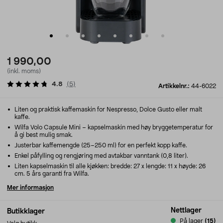
1 990,00
(inkl. moms)
4.8
(
5
)
Artikkelnr.:
44-6022
Liten og praktisk kaffemaskin for Nespresso, Dolce Gusto eller malt
kaffe.
Wilfa Volo Capsule Mini – kapselmaskin med høy bryggetemperatur for
å gi best mulig smak.
Justerbar kaffemengde (25–250 ml) for en perfekt kopp kaffe.
Enkel påfylling og rengjøring med avtakbar vanntank (0,8 liter).
Liten kapselmaskin til alle kjøkken: bredde: 27 x lengde: 11 x høyde: 26
cm. 5 års garanti fra Wilfa.
Mer informasjon
Nettlager
Butikklager
På lager
(15)