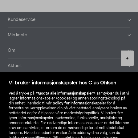
Bunntekst
Kundeservice
Min konto
Om
Product
+
quantity
Aktuelt
Våre selskaper
Vi bruker informasjonskapsler hos Clas Ohlson
Ved å trykke på
«Godta alle informasjonskapsler»
samtykker du i at vi
Finn din butikk
lagrer informasjonskapsler (cookies) og annen sporingsteknologi på
din enhet i henhold til vår
policy for informasjonskapsler
for å
forbedre brukeropplevelsen din på vårt nettsted, analysere bruken av
SE
NO
FI
nettstedet og for å tilpasse våre markedsføringstiltak. Vi bruker fire
typer informasjonskapsler: nødvendige, funksjonelle, analytiske og
annonserelaterte. For nødvendige informasjonskapsler er det ikke noe
krav om samtykke, ettersom de er nødvendige for at nettstedet skal
fungere. Hvis du istedenfor ønsker å skreddersy dine valg, kan du
trykke på
«Innstillinger»
. Ditt samtykke er frivillig og kan trekkes