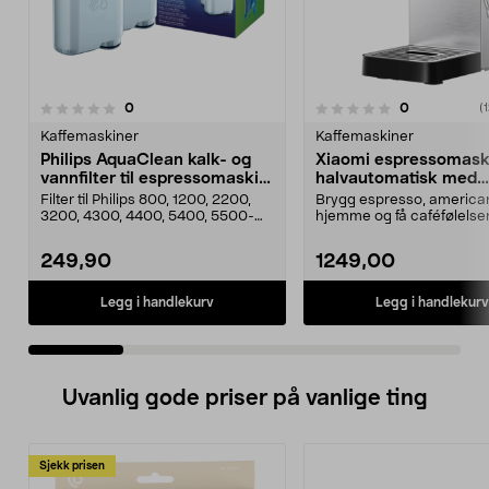
4.5 av 5 stjerner
anmeldelser
anmeldelser
0
0
0.0 av 5 stjerner
(
Kaffemaskiner
Kaffemaskiner
Philips AquaClean kalk- og
Xiaomi espressomask
vannfilter til espressomaskin,
halvautomatisk med
2-pakning, CA6903/01
melkeskummer
Filter til Philips 800, 1200, 2200,
Brygg espresso, america
3200, 4300, 4400, 5400, 5500-
hjemme og få caféfølelse
serien, GranAro...
dag. Xiaomi espre...
249,90
1249,00
Legg i handlekurv
Legg i handlekurv
Uvanlig gode priser på vanlige ting
Sjekk prisen