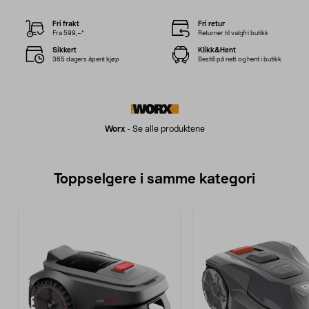
Fri frakt
Fri retur
Fra 599,–*
Returner til valgfri butikk
Sikkert
Klikk&Hent
365 dagers åpent kjøp
Bestill på nett og hent i butikk
Worx
-
Se alle produktene
Toppselgere i samme kategori