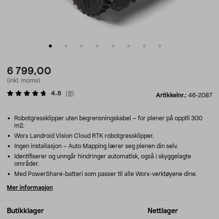
6 799,00
(inkl. moms)
4.8
(
8
)
Artikkelnr.:
46-2087
Robotgressklipper uten begrensningskabel – for plener på opptil 300
m2.
Worx Landroid Vision Cloud RTK robotgressklipper.
Ingen installasjon – Auto Mapping lærer seg plenen din selv.
Identifiserer og unngår hindringer automatisk, også i skyggelagte
områder.
Med PowerShare-batteri som passer til alle Worx-verktøyene dine.
Mer informasjon
Butikklager
Nettlager