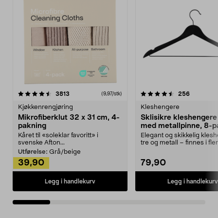
4.5av 5 stjerner
anmeldelser
4.5av 5 stjerner
anmeldels
3813
256
(9,97/stk)
Kjøkkenrengjøring
Kleshengere
Mikrofiberklut 32 x 31 cm, 4-
Sklisikre kleshengere 
pakning
med metallpinne, 8-p
Kåret til «soleklar favoritt» i
Elegant og skikkelig kles
svenske Afton...
tre og metall – finnes i fle
Kleshe...
Utførelse:
Grå/beige
39,90
79,90
Legg i handlekurv
Legg i handlekurv