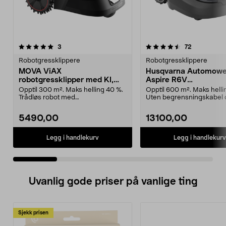
4.5 av 5 stjerner
anmeldelser
4.5 av 5 stjerner
anmeldelse
3
72
Robotgressklippere
Robotgressklippere
MOVA ViAX
Husqvarna Automowe
robotgressklipper med KI,
Aspire R6V
uten ledning, 300 m2
robotgressklipper, 6
Opptil 300 m². Maks helling 40 %.
Opptil 600 m². Maks helli
Trådløs robot med
Uten begrensningskabel 
kameranavigasjon. MOVA ViAX ...
appstyrt med KI-kame...
5490,00
13100,00
Legg i handlekurv
Legg i handlekurv
Uvanlig gode priser på vanlige ting
Sjekk prisen