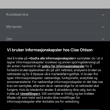
Bunntekst
Kundeservice
Min konto
Om
Vi bruker informasjonskapsler hos Clas Ohlson
Aktuelt
Ved å trykke på
«Godta alle informasjonskapsler»
samtykker du i at vi
lagrer informasjonskapsler (cookies) og annen sporingsteknologi på
Våre selskaper
din enhet i henhold til vår
policy for informasjonskapsler
for å
forbedre brukeropplevelsen din på vårt nettsted, analysere bruken av
nettstedet og for å tilpasse våre markedsføringstiltak. Vi bruker fire
Finn din butikk
typer informasjonskapsler: nødvendige, funksjonelle, analytiske og
annonserelaterte. For nødvendige informasjonskapsler er det ikke noe
krav om samtykke, ettersom de er nødvendige for at nettstedet skal
SE
NO
FI
fungere. Hvis du istedenfor ønsker å skreddersy dine valg, kan du
trykke på
«Innstillinger»
. Ditt samtykke er frivillig og kan trekkes
tilbake når som helst ved å endre dine innstillinger for
informasjonskapsler eller kontakte oss for veiledning.