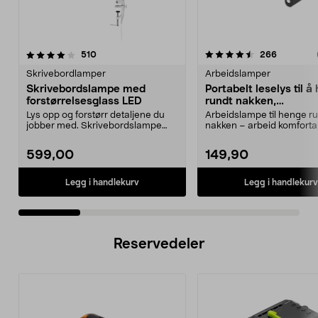
4.5 av 5 stjerner
anmeldelser
4.5 av 5 stjerner
anmeldels
510
266
Skrivebordlamper
Arbeidslamper
Skrivebordslampe med
Portabelt leselys til å
forstørrelsesglass LED
rundt nakken,
håndarbeidslampe
Lys opp og forstørr detaljene du
Arbeidslampe til henge r
jobber med. Skrivebordslampe
nakken – arbeid komforta
med LED og et stor...
hendene fri. Porta...
599,00
149,90
Legg i handlekurv
Legg i handlekurv
Reservedeler