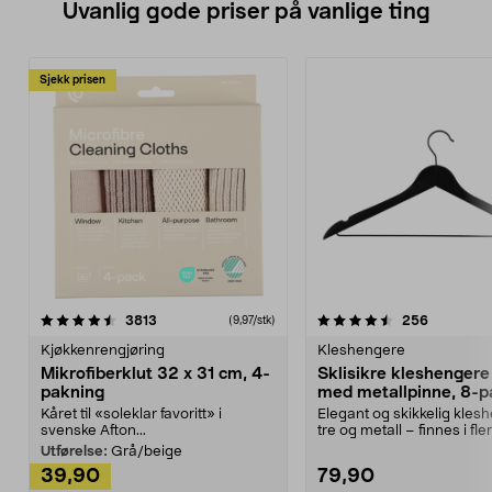
Uvanlig gode priser på vanlige ting
Sjekk prisen
4.5av 5 stjerner
anmeldelser
4.5av 5 stjerner
anmeldels
3813
256
(9,97/stk)
Kjøkkenrengjøring
Kleshengere
Mikrofiberklut 32 x 31 cm, 4-
Sklisikre kleshengere 
pakning
med metallpinne, 8-p
Kåret til «soleklar favoritt» i
Elegant og skikkelig kles
svenske Afton...
tre og metall – finnes i fle
Kleshe...
Utførelse:
Grå/beige
39,90
79,90