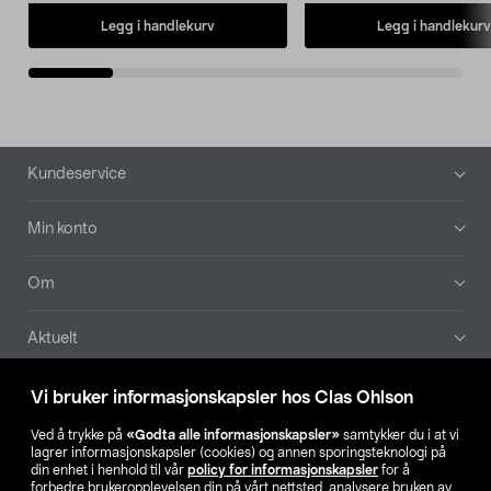
Legg i handlekurv
Legg i handlekurv
Bunntekst
Kundeservice
Min konto
Om
Aktuelt
Våre selskaper
Vi bruker informasjonskapsler hos Clas Ohlson
Ved å trykke på
«Godta alle informasjonskapsler»
samtykker du i at vi
Finn din butikk
lagrer informasjonskapsler (cookies) og annen sporingsteknologi på
din enhet i henhold til vår
policy for informasjonskapsler
for å
forbedre brukeropplevelsen din på vårt nettsted, analysere bruken av