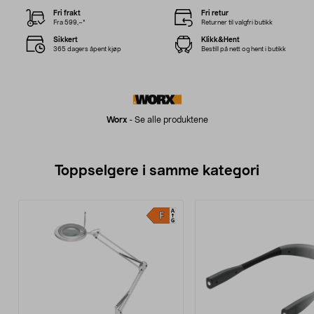
Fri frakt
Fri retur
Fra 599,–*
Returner til valgfri butikk
Sikkert
Klikk&Hent
365 dagers åpent kjøp
Bestill på nett og hent i butikk
Worx
-
Se alle produktene
Toppselgere i samme kategori