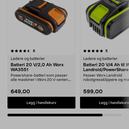
5.0av 5 stjerner
anmeldelser
anmeldelser
8
5
Ladere og batterier
Ladere og batterier
Batteri 20 V/2,0 Ah Worx
Batteri 20 V/4 Ah til 
WA3551
Landroid/PowerShare
ft PRO Edition
Powershare-batteri som passer
Passer Worx Landroid
alle maskiner i Worx 20 V-serien.
robotgressklippere og ma
Originalbatteri ...
Worx PowerShare-serien. 
649,00
599,00
Legg i handlekurv
Legg i handlekurv