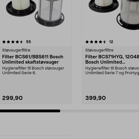
4.5 av 5 stjerner
anmeldelser
4.5 av 5 stjerner
anmeldelser
55
12
Støvsugerfiltre
Støvsugerfiltre
Filter BCS61/BBS611 Bosch
Filter BCS71HYG, 1204
Unlimited skaftstøvsuger
Bosch Unlimited
skaftstøvsuger
Hygienefilter til Bosch støvsuger
Hygienefilter til Bosch støv
Unlimited Serie 6.
Unlimited Serie 7 og ProHyg
Aqua.
299,90
399,90