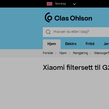
Select
Norway
market
Hjem
Elektro
Fritid
Je
Forside
Hjem
Rengjøring
Støvsugerfi
Xiaomi filtersett ti