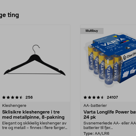
oversikt over støvsugerens status.
• Filter med vaskbare
Legg i handlekurv
komponenter – effektiv filtrering
fanger opp mikropartikler.
ge ting
Multibuy
4.5av 5 stjerner
anmeldelser
4.5av 5 stjerner
anmeldels
256
24107
Kleshengere
AA-batterier
Sklisikre kleshengere i tre
Varta Longlife Power ba
med metallpinne, 8-pakning
24 pk
Elegant og skikkelig kleshenger av
Svanemerkede AA- eller A
tre og metall – finnes i flere farger.
batterier til fjer...
Kleshe...
Type:
AA/LR6