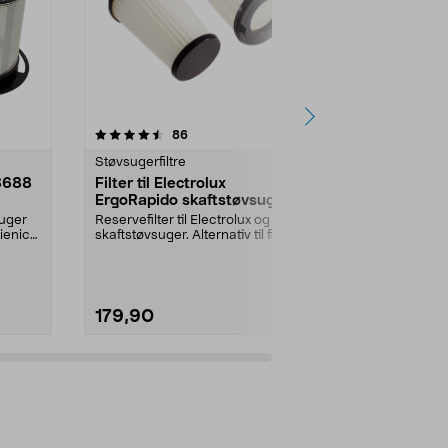
5.0 av 5 stjerner
anmeldelser
5.0
86
8
Støvsugerfiltre
Støvsugerfiltr
8688
Filter til Electrolux
Xiaomi filte
ErgoRapido skaftstøvsuger
middstøvsu
suger
Reservefilter til Electrolux og AEG
Originaltfilter
ienic
skaftstøvsuger. Alternativ til filter
Xiaomi Mi Dus
modell...
2-pakning.
179,90
119,90