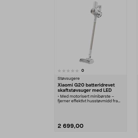
anmeldelser
0
0 av 5 stjerner
0.0 av 5 stjerner
Støvsugere
Xiaomi G20 batteridrevet
skaftstøvsuger med LED
• Med motorisert minibørste –
fjerner effektivt husstøvmidd fra
tekstiler.
• Xiaomi G20 – batteridrevet
skaftstøvsuger med lang batteritid
(opptil 45 min).
• Fleksibelt 2-i-1-munnstykke til
2 699,00
grundig rengjøring av hjørner og
høytliggende steder.