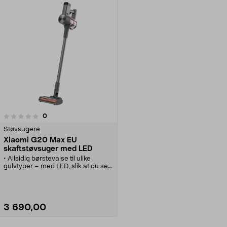
anmeldelser
0
Støvsugere
Xiaomi G20 Max EU
skaftstøvsuger med LED
• Allsidig børstevalse til ulike
gulvtyper – med LED, slik at du ser
støv og smuss bedre.
• Xiaomi G20 Max – kraftig
skaftstøvsuger med lang batteritid.
• Batteridrevet støvsuger med høy
sugekraft – fjerner enkelt smuss
3 690,00
og hår.
• LED-fargedisplay gir enkel