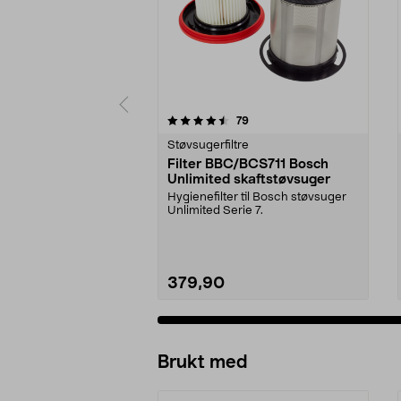
5 av 5 stjerner
4.5 av 5 stjerner
anmeldelser
79
Støvsugerfiltre
Filter BBC/BCS711 Bosch
Unlimited skaftstøvsuger
Hygienefilter til Bosch støvsuger
Unlimited Serie 7.
379,90
Brukt med