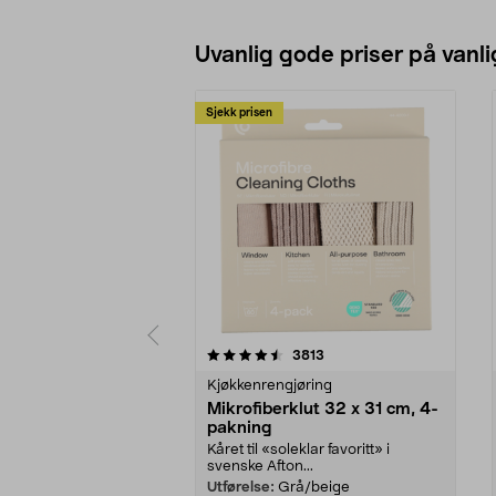
• LED-lys på børstehodet gir bedre
synlighet i mørke hjørner.
Legg i handlekurv
• Ekstra stor støvbeholder på 600
ml – lenge mellom hver tømming.
Uvanlig gode priser på vanli
Sjekk prisen
5av 5 stjerner
4.5av 5 stjerner
anmeldelser
3813
Kjøkkenrengjøring
Mikrofiberklut 32 x 31 cm, 4-
pakning
Kåret til «soleklar favoritt» i
svenske Afton...
Utførelse:
Grå/beige