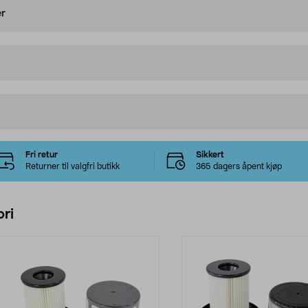
er
Fri retur
Sikkert
Returner til valgfri butikk
365 dagers åpent kjøp
ri