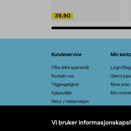
39,90
Legg i handlekurv
Bunntekst
Kundeservice
Min kont
Ofte stilte spørsmål
Login/Regi
Kontakt oss
Glemt pas
Tilgjengelighet
Mine sider
Kjøpsvilkår
Min ordreh
Retur / reklamasjon
EE-avfall
Cookie policy
Vi bruker informasjonskapsl
Leveringsalternativ