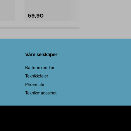
59,90
69,90
Legg i handlekurv
Legg 
Våre selskaper
Batteriexperten
Teknikkdeler
PhoneLife
Teknikmagasinet