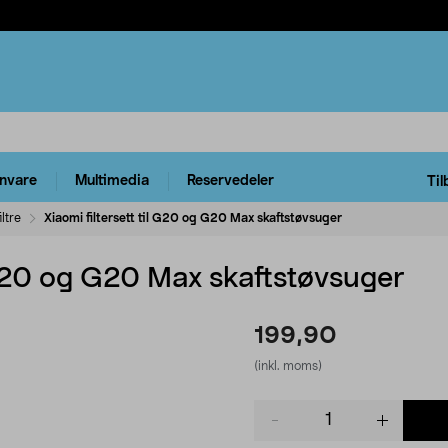
rnvare
Multimedia
Reservedeler
Til
ltre
Xiaomi filtersett til G20 og G20 Max skaftstøvsuger
l G20 og G20 Max skaftstøvsuger
199,90
(inkl. moms)
Product
quantity