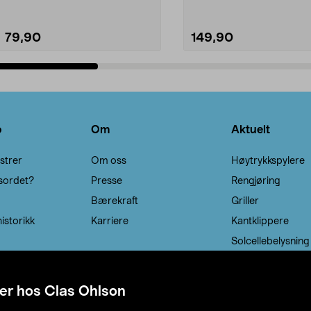
79,90
149,90
Legg i handlekurv
Legg i handlekurv
o
Om
Aktuelt
strer
Om oss
Høytrykkspylere
sordet?
Presse
Rengjøring
Bærekraft
Griller
istorikk
Karriere
Kantklippere
Solcellebelysning
er hos Clas Ohlson