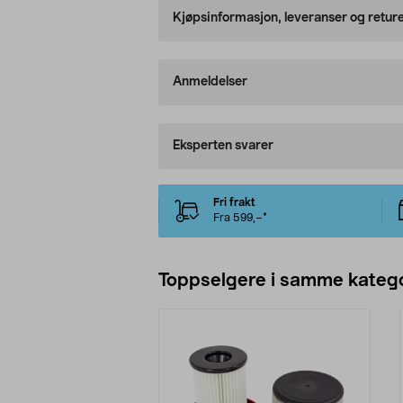
Kjøpsinformasjon, leveranser og retur
Anmeldelser
Eksperten svarer
Fri frakt
Fra 599,–*
Toppselgere i samme katego