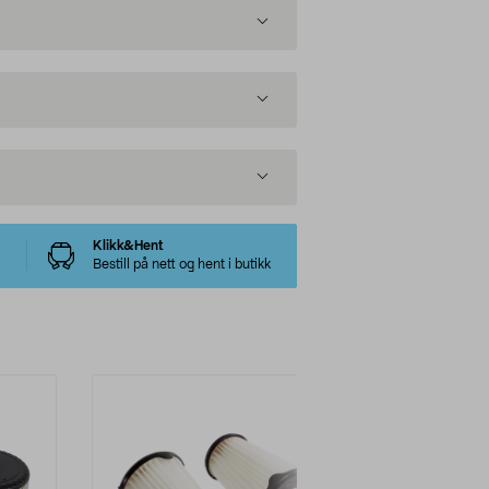
Klikk&Hent
Bestill på nett og hent i butikk