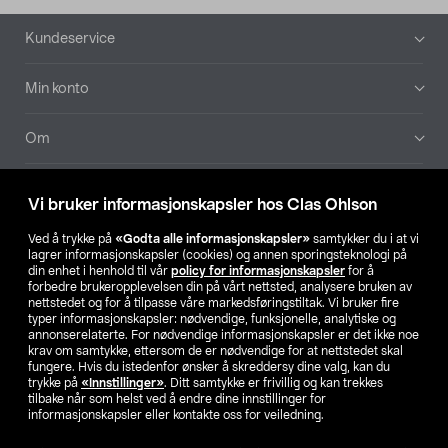
Bunntekst
Kundeservice
Min konto
Om
Aktuelt
Vi bruker informasjonskapsler hos Clas Ohlson
Våre selskaper
Ved å trykke på
«Godta alle informasjonskapsler»
samtykker du i at vi
lagrer informasjonskapsler (cookies) og annen sporingsteknologi på
din enhet i henhold til vår
policy for informasjonskapsler
for å
Finn din butikk
forbedre brukeropplevelsen din på vårt nettsted, analysere bruken av
nettstedet og for å tilpasse våre markedsføringstiltak. Vi bruker fire
typer informasjonskapsler: nødvendige, funksjonelle, analytiske og
annonserelaterte. For nødvendige informasjonskapsler er det ikke noe
SE
NO
FI
krav om samtykke, ettersom de er nødvendige for at nettstedet skal
fungere. Hvis du istedenfor ønsker å skreddersy dine valg, kan du
trykke på
«Innstillinger»
. Ditt samtykke er frivillig og kan trekkes
tilbake når som helst ved å endre dine innstillinger for
informasjonskapsler eller kontakte oss for veiledning.