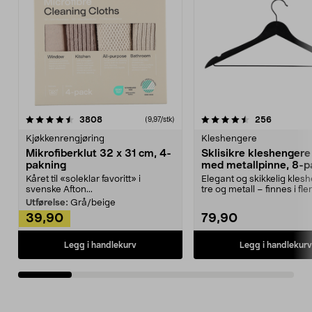
4.5av 5 stjerner
anmeldelser
4.5av 5 stjerner
anmeldels
3808
256
(9,97/stk)
Kjøkkenrengjøring
Kleshengere
Mikrofiberklut 32 x 31 cm, 4-
Sklisikre kleshengere 
pakning
med metallpinne, 8-p
Kåret til «soleklar favoritt» i
Elegant og skikkelig kles
svenske Afton...
tre og metall – finnes i fle
Kleshe...
Utførelse:
Grå/beige
39,90
79,90
Legg i handlekurv
Legg i handlekurv