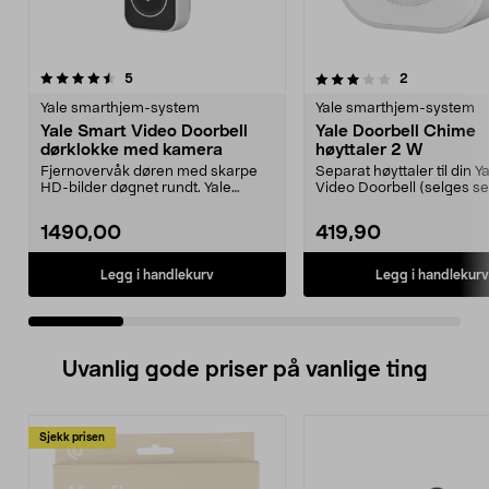
3.0 av 5 stjerner
anmeldelser
4.5 av 5 stjerner
anmeldelser
5
2
Yale smarthjem-system
Yale smarthjem-system
Yale Smart Video Doorbell
Yale Doorbell Chime
dørklokke med kamera
høyttaler 2 W
Fjernovervåk døren med skarpe
Separat høyttaler til din Y
HD-bilder døgnet rundt. Yale
Video Doorbell (selges se
Smart Video Doorbell ...
Yale Doorb...
1490,00
419,90
Legg i handlekurv
Legg i handlekurv
Uvanlig gode priser på vanlige ting
Sjekk prisen