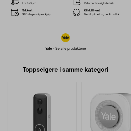
Fra 599,–*
Returner til valgfri butikk
Sikkert
Klikk&Hent
365 dagers åpent kjøp
Bestill på nett og hent i butikk
Yale
-
Se alle produktene
Toppselgere i samme kategori