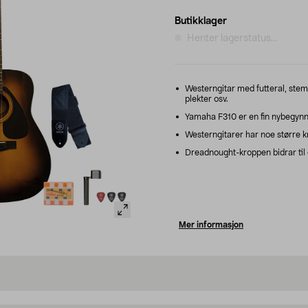
Butikklager
Henter lagerstatus...
Westerngitar med futteral, stemm
plekter osv.
Yamaha F310 er en fin nybegynner
Westerngitarer har noe større k
Dreadnought-kroppen bidrar til 
Mer informasjon