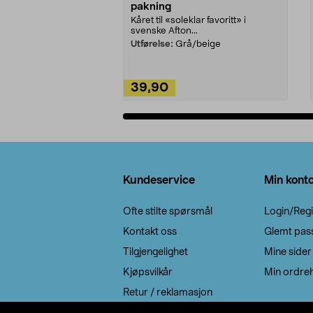
pakning
Kåret til «soleklar favoritt» i
svenske Afton...
Utførelse:
Grå/beige
39,90
Legg i handlekurv
Bunntekst
Kundeservice
Min kont
Ofte stilte spørsmål
Login/Regi
Kontakt oss
Glemt pas
Tilgjengelighet
Mine sider
Kjøpsvilkår
Min ordreh
Retur / reklamasjon
EE-avfall