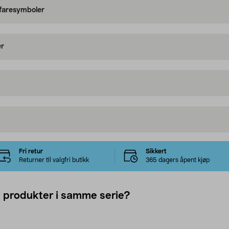
 faresymboler
er
Fri retur
Sikkert
Returner til valgfri butikk
365 dagers åpent kjøp
e produkter i samme serie?