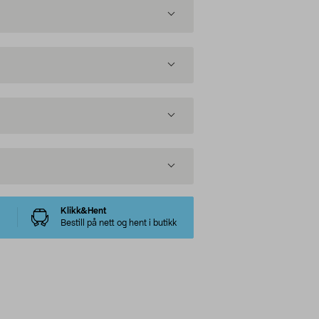
Klikk&Hent
Bestill på nett og hent i butikk