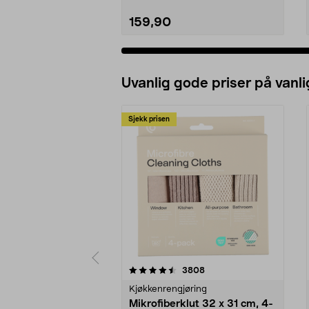
159,90
Uvanlig gode priser på vanli
Sjekk prisen
5av 5 stjerner
4.5av 5 stjerner
anmeldelser
3808
Kjøkkenrengjøring
Mikrofiberklut 32 x 31 cm, 4-