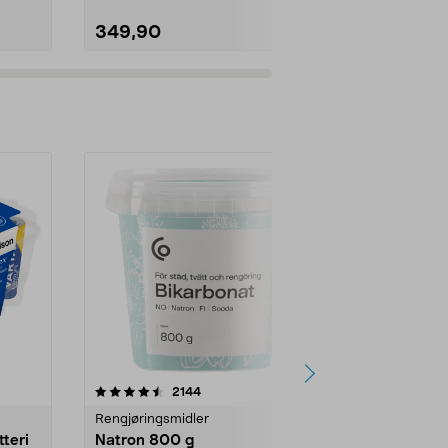
349,90
159,90
er
4.0av 5 stjerner
anmeldelser
4.5
2144
4
Rengjøringsmidler
Levende lys
tteri
Natron 800 g
Telys steari