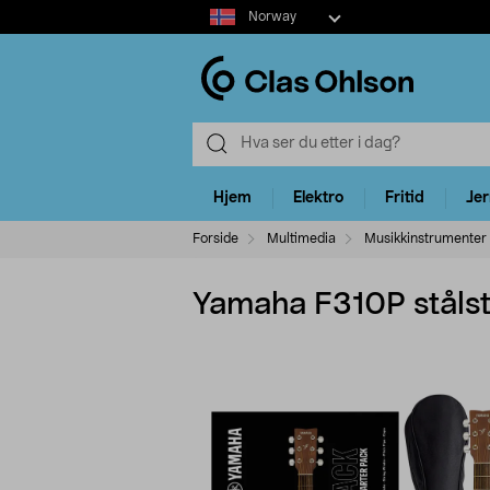
Select
Norway
market
Hjem
Elektro
Fritid
Je
Forside
Multimedia
Musikkinstrumenter 
Yamaha F310P stålst