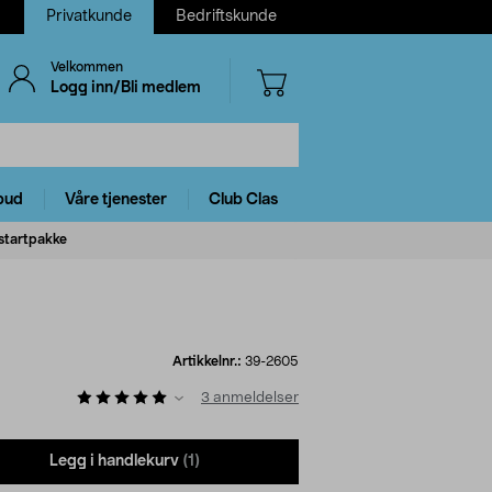
Privatkunde
Bedriftskunde
Velkommen
Logg inn/Bli medlem
bud
Våre tjenester
Club Clas
startpakke
Artikkelnr.:
39-2605
3
anmeldelser
Legg i handlekurv
(1)