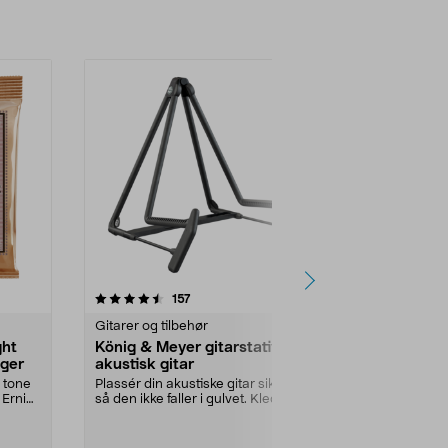
4.5 av 5 stjerner
anmeldelser
4.5
157
2
Gitarer og tilbehør
Gitarer og til
ght
König & Meyer gitarstativ for
Ernie Ball C
nger
akustisk gitar
nylonstreng
s tone
Plassér din akustiske gitar sikkert
Nye strenger g
 Ernie
så den ikke faller i gulvet. Kledd
lys tone. Erni
med gummi...
nylonstr...