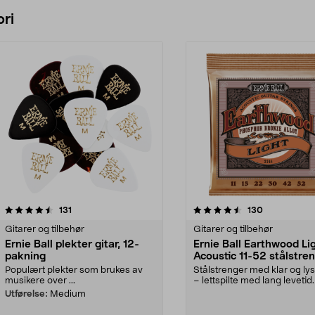
ri
4.5 av 5 stjerner
anmeldelser
4.5 av 5 stjerner
anmeldelser
131
130
Gitarer og tilbehør
Gitarer og tilbehør
Ernie Ball plekter gitar, 12-
Ernie Ball Earthwood Li
pakning
Acoustic 11-52 stålstre
Populært plekter som brukes av
Stålstrenger med klar og ly
musikere over ...
– lettspilte med lang levetid.
Ball Eart...
Utførelse:
Medium