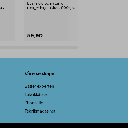
prosent ste
Et allsidig og naturlig
rengjøringsmiddel. 800 gram
AA-
100 % stearin
natron – til rengjøring både...
råvarer. Produ
brenner med e
59,90
69,90
Legg i handlekurv
Legg 
Våre selskaper
Batteriexperten
Teknikkdeler
PhoneLife
Teknikmagasinet