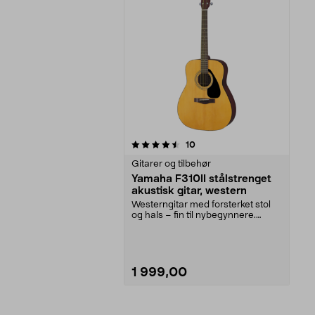
5av 5 stjerner
anmeldelser
10
Gitarer og tilbehør
Yamaha F310II stålstrenget
akustisk gitar, western
Westerngitar med forsterket stol
og hals – fin til nybegynnere.
Westerngitarer h...
1 999,00