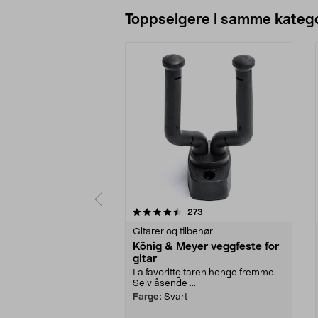
Legg i handlekurv
Toppselgere i samme katego
5 av 5 stjerner
4.5 av 5 stjerner
anmeldelser
273
Gitarer og tilbehør
König & Meyer veggfeste for
gitar
La favorittgitaren henge fremme.
Selvlåsende ...
Farge:
Svart