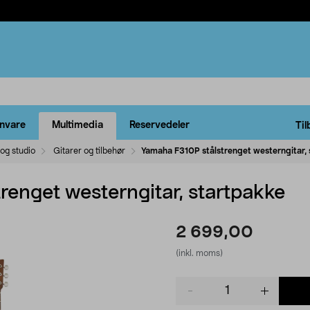
rnvare
Multimedia
Reservedeler
Til
og studio
Gitarer og tilbehør
Yamaha F310P stålstrenget westerngitar, 
renget westerngitar, startpakke
2 699,00
(inkl. moms)
Product
quantity