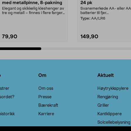
med metallpinne, 8-pakning
24 pk
Elegant og skikkelig kleshenger av
Svanemerkede AA- eller A
tre og metall – finnes i flere farger.
batterier til fjer...
Kleshe...
Type:
AA/LR6
79,90
149,90
Legg i handlekurv
Legg i handlekurv
o
Om
Aktuelt
strer
Om oss
Høytrykkspylere
sordet?
Presse
Rengjøring
Bærekraft
Griller
istorikk
Karriere
Kantklippere
Solcellebelysning