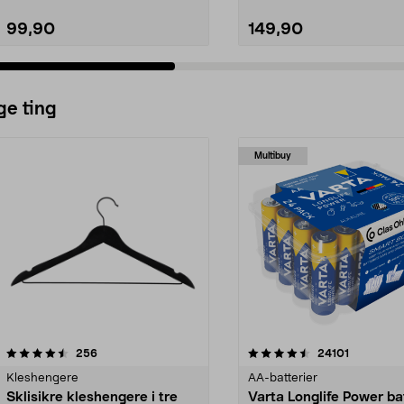
99,90
149,90
ge ting
Multibuy
4.5av 5 stjerner
anmeldelser
4.5av 5 stjerner
anmeldels
256
24101
Kleshengere
AA-batterier
Sklisikre kleshengere i tre
Varta Longlife Power ba