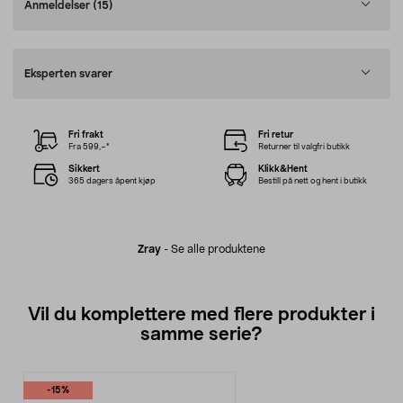
Anmeldelser
(15)
Eksperten svarer
Fri frakt
Fri retur
Fra 599,–*
Returner til valgfri butikk
Sikkert
Klikk&Hent
365 dagers åpent kjøp
Bestill på nett og hent i butikk
Zray
-
Se alle produktene
Vil du komplettere med flere produkter i
samme serie?
-15%