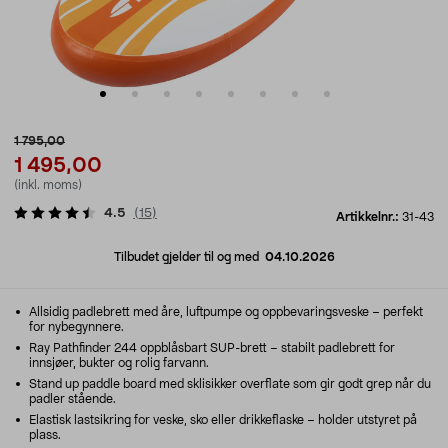
1 795,00
1 495,00
(inkl. moms)
4.5
(
15
)
Artikkelnr.:
31-43
Tilbudet gjelder til og med
04.10.2026
Allsidig padlebrett med åre, luftpumpe og oppbevaringsveske – perfekt
for nybegynnere.
Ray Pathfinder 244 oppblåsbart SUP-brett – stabilt padlebrett for
innsjøer, bukter og rolig farvann.
Stand up paddle board med sklisikker overflate som gir godt grep når du
padler stående.
Elastisk lastsikring for veske, sko eller drikkeflaske – holder utstyret på
plass.