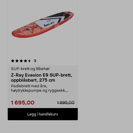
anmeldelser
3
SUP-brett og tilbehør
Z-Ray Evasion E9 SUP-brett,
oppblåsbart, 275 cm
Padlebrett med åre,
høytrykkspumpe og ryggsekk,
perfekt for nybegynnere. Z-Ray E...
1 695,00
1 995,00
Legg i handlekurv