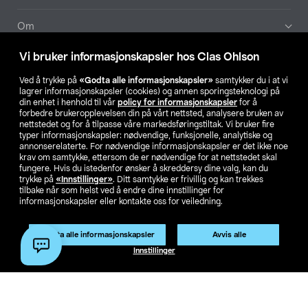
Om
Vi bruker informasjonskapsler hos Clas Ohlson
Aktuelt
Ved å trykke på
«Godta alle informasjonskapsler»
samtykker du i at vi
lagrer informasjonskapsler (cookies) og annen sporingsteknologi på
Våre selskaper
din enhet i henhold til vår
policy for informasjonskapsler
for å
forbedre brukeropplevelsen din på vårt nettsted, analysere bruken av
nettstedet og for å tilpasse våre markedsføringstiltak. Vi bruker fire
Finn din butikk
typer informasjonskapsler: nødvendige, funksjonelle, analytiske og
annonserelaterte. For nødvendige informasjonskapsler er det ikke noe
krav om samtykke, ettersom de er nødvendige for at nettstedet skal
SE
NO
FI
fungere. Hvis du istedenfor ønsker å skreddersy dine valg, kan du
trykke på
«Innstillinger»
. Ditt samtykke er frivillig og kan trekkes
tilbake når som helst ved å endre dine innstillinger for
informasjonskapsler eller kontakte oss for veiledning.
Godta alle informasjonskapsler
Avvis alle
Innstillinger
Privacy statement
Medlemsvilkår
Kjøpsvilkår
For bedrifter
Endre til priser ekskl. moms