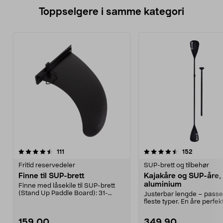
Toppselgere i samme kategori
4.5 av 5 stjerner
anmeldelser
4.5 av 5 stjerner
anmeldels
111
152
Fritid reservedeler
SUP-brett og tilbehør
Finne til SUP-brett
Kajakåre og SUP-åre, 
aluminium
Finne med låsekile til SUP-brett
(Stand Up Paddle Board): 31-
Justerbar lengde – passe
974331-2059, E11 Pa...
fleste typer. En åre perfek
og kajakk. Tre...
159,00
349,90