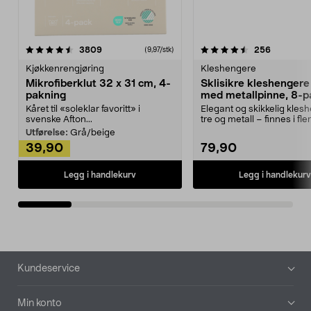
4.5av 5 stjerner
anmeldelser
4.5av 5 stjerner
anmeldels
3809
256
(9,97/stk)
Kjøkkenrengjøring
Kleshengere
Mikrofiberklut 32 x 31 cm, 4-
Sklisikre kleshengere 
pakning
med metallpinne, 8-p
Kåret til «soleklar favoritt» i
Elegant og skikkelig kles
svenske Afton...
tre og metall – finnes i fle
Kleshe...
Utførelse:
Grå/beige
39,90
79,90
Legg i handlekurv
Legg i handlekurv
Bunntekst
Kundeservice
Min konto