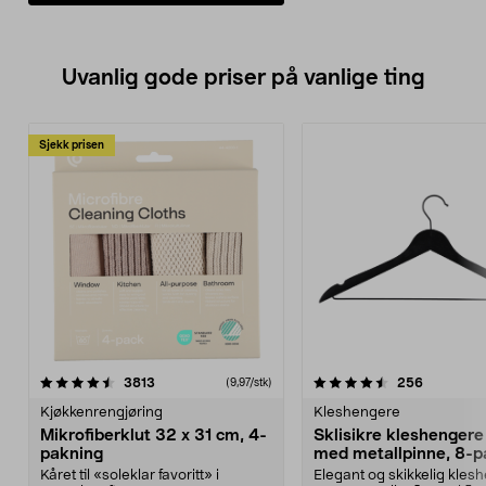
Uvanlig gode priser på vanlige ting
Sjekk prisen
4.5av 5 stjerner
anmeldelser
4.5av 5 stjerner
anmeldels
3813
256
(9,97/stk)
Kjøkkenrengjøring
Kleshengere
Mikrofiberklut 32 x 31 cm, 4-
Sklisikre kleshengere 
pakning
med metallpinne, 8-p
Kåret til «soleklar favoritt» i
Elegant og skikkelig kles