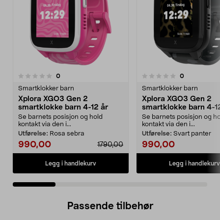
anmeldelser
anmeldelser
0
0
0.0 av 5 stjerner
0.0 av 5 stjerner
Smartklokker barn
Smartklokker barn
Xplora XGO3 Gen 2
Xplora XGO3 Gen 2
smartklokke barn 4-12 år
smartklokke barn 4-1
Se barnets posisjon og hold
Se barnets posisjon og h
kontakt via den i...
kontakt via den i...
Utførelse:
Rosa sebra
Utførelse:
Svart panter
990,00
990,00
1790,00
Legg i handlekurv
Legg i handlekurv
Passende tilbehør