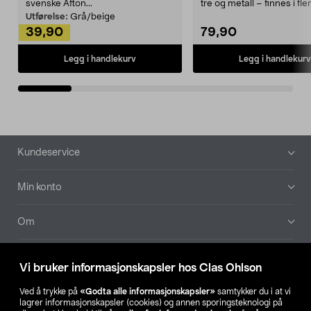
svenske Afton...
tre og metall – finnes i fle
Kleshe...
Utførelse:
Grå/beige
39,90
79,90
Legg i handlekurv
Legg i handlekurv
Bunntekst
Kundeservice
Min konto
Om
Aktuelt
Vi bruker informasjonskapsler hos Clas Ohlson
Våre selskaper
Ved å trykke på
«Godta alle informasjonskapsler»
samtykker du i at vi
lagrer informasjonskapsler (cookies) og annen sporingsteknologi på