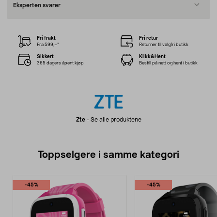
Eksperten svarer
Fri frakt
Fri retur
Fra 599,–*
Returner til valgfri butikk
Sikkert
Klikk&Hent
365 dagers åpent kjøp
Bestill på nett og hent i butikk
Zte
-
Se alle produktene
Toppselgere i samme kategori
-45%
-45%