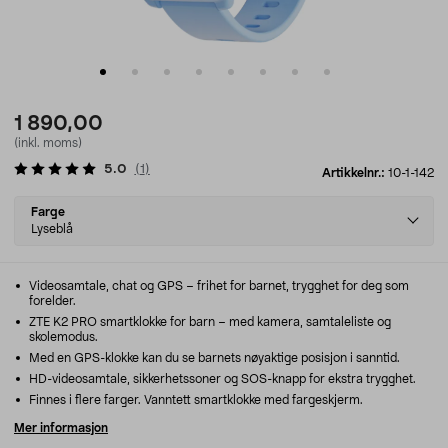
1 890,00
(inkl. moms)
5.0
(
1
)
Artikkelnr.:
10-1-142
Select
Farge
variant
Lyseblå
Videosamtale, chat og GPS – frihet for barnet, trygghet for deg som
forelder.
ZTE K2 PRO smartklokke for barn – med kamera, samtaleliste og
skolemodus.
Med en GPS-klokke kan du se barnets nøyaktige posisjon i sanntid.
HD-videosamtale, sikkerhetssoner og SOS-knapp for ekstra trygghet.
Finnes i flere farger. Vanntett smartklokke med fargeskjerm.
Mer informasjon