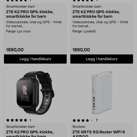
1
1
Smartklokker barn
Smartklokker barn
ZTE K2 PRO GPS-klokke,
ZTE K2 PRO GPS-klokke,
smartklokke for barn
smartklokke for barn
Videosamtale, chat og GPS – frihet
Videosamtale, chat og GPS – frihet
for barnet....
for barnet....
Farge:
Lys rosa
Farge:
Lyseblå
1890,00
1890,00
Legg i handlekurv
Legg i handlekurv
4.0 av 5 stjerner
anmeldelser
anmeldelser
1
7
Smartklokker barn
Routere
ZTE K2 PRO GPS-klokke,
ZTE G5TS 5G Router WiFi 6
smartklokke for barn
AX1500