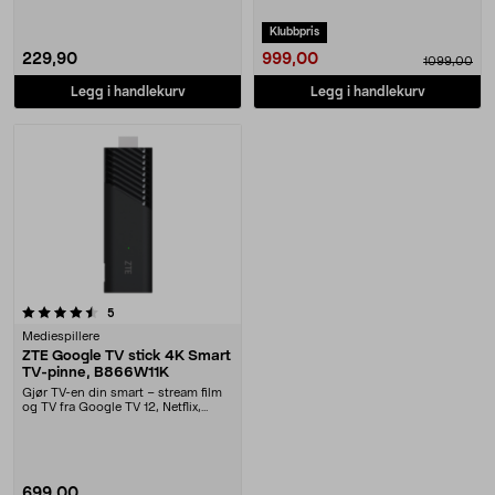
Klubbpris
999,00
229,90
1099,00
Legg i handlekurv
Legg i handlekurv
anmeldelser
5
Mediespillere
ZTE Google TV stick 4K Smart
TV-pinne, B866W11K
Gjør TV-en din smart – stream film
og TV fra Google TV 12, Netflix,
YouTube m.m.....
699,00