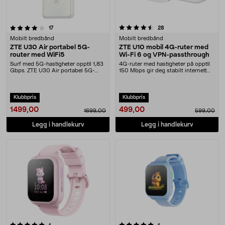
4.5 av 5 stjerner
anmeldelser
anmeldelser
17
28
Mobilt bredbånd
Mobilt bredbånd
ZTE U30 Air portabel 5G-
ZTE U10 mobil 4G-ruter med
router med WiFi5
Wi-Fi 6 og VPN-passthrough
Surf med 5G-hastigheter opptil 1,83
4G-ruter med hastigheter på opptil
Gbps. ZTE U30 Air portabel 5G-
150 Mbps gir deg stabilt internett
ruter med WiFi....
overalt. Z....
Klubbpris
Klubbpris
1499,00
499,00
1699,00
599,00
Legg i handlekurv
Legg i handlekurv
5.0 av 5 stjerner
anmeldelser
anmeldelser