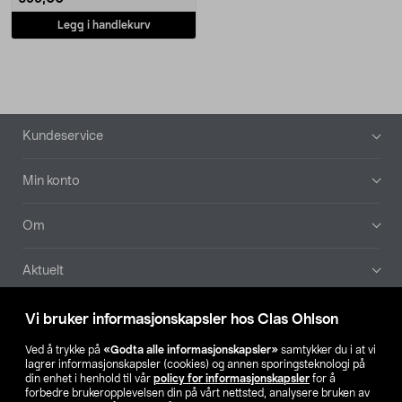
Legg i handlekurv
Bunntekst
Kundeservice
Min konto
Om
Aktuelt
Våre selskaper
Vi bruker informasjonskapsler hos Clas Ohlson
Ved å trykke på
«Godta alle informasjonskapsler»
samtykker du i at vi
Finn din butikk
lagrer informasjonskapsler (cookies) og annen sporingsteknologi på
din enhet i henhold til vår
policy for informasjonskapsler
for å
forbedre brukeropplevelsen din på vårt nettsted, analysere bruken av