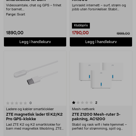
Videosamtale, chat og GPS – frihet
Lynraskt internett – surf, strøm og
for barnet....
jobb uten forsinkelser. Stabil
tilkobling i ....
Farge:
Svart
Klubbpris
1790,00
1890,00
1999,00
Legg i handlekurv
Legg i handlekurv
1.0 av 5 stjerner
anmeldelser
2
anmeldelser
0
Ladere og kabler smartklokker
Mesh-nettverk
ZTE magnetisk lader til K2/K2
ZTE Z1200 Mesh-ruter 3-
Pro GPS-klokke
pakning, AC1200
Lad ZTE K2 og K2 smartklokke for
Stabil og rask wifi i hele hjemmet –
barn med magnetisk tilkobling. ZTE-
perfekt for strømming, spill og
lader – orig....
smarte hjem....