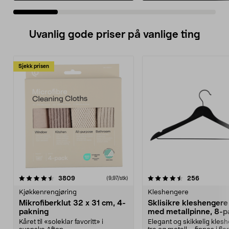
Uvanlig gode priser på vanlige ting
Sjekk prisen
4.5av 5 stjerner
anmeldelser
4.5av 5 stjerner
anmeldels
3809
256
(9,97/stk)
Kjøkkenrengjøring
Kleshengere
Mikrofiberklut 32 x 31 cm, 4-
Sklisikre kleshengere 
pakning
med metallpinne, 8-p
Kåret til «soleklar favoritt» i
Elegant og skikkelig kles