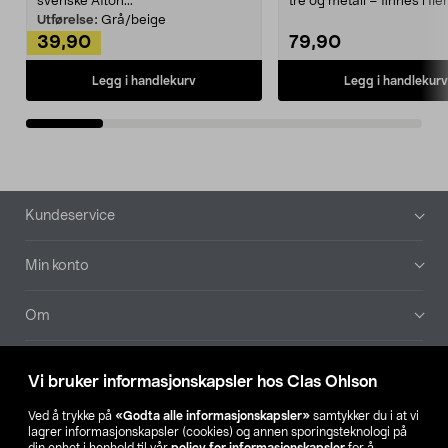
svenske Afton...
tre og metall – finnes i fle
Kleshe...
Utførelse:
Grå/beige
39,90
79,90
Legg i handlekurv
Legg i handlekurv
Bunntekst
Kundeservice
Min konto
Om
Aktuelt
Vi bruker informasjonskapsler hos Clas Ohlson
Våre selskaper
Ved å trykke på
«Godta alle informasjonskapsler»
samtykker du i at vi
lagrer informasjonskapsler (cookies) og annen sporingsteknologi på