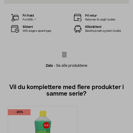
Fri frakt
Fri retur
Fra 599,–*
Returner til valgfri butikk
Sikkert
Klikk&Hent
365 dagers åpent kjøp
Bestill på nett og hent i butikk
Zalo
-
Se alle produktene
Vil du komplettere med flere produkter i
samme serie?
-20%