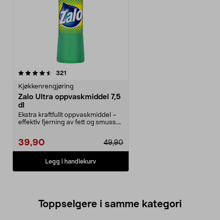
anmeldelser
321
Kjøkkenrengjøring
Zalo Ultra oppvaskmiddel 7,5
dl
Ekstra kraftfullt oppvaskmiddel –
effektiv fjerning av fett og smuss.
Zalo Ultra...
39,90
49,90
Legg i handlekurv
Toppselgere i samme kategori