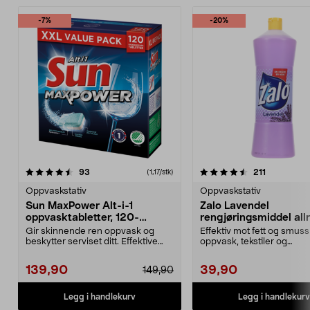
-7%
-20%
4.5 av 5 stjerner
anmeldelser
4.5 av 5 stjerner
anmeldelse
93
211
(1,17/stk)
Oppvaskstativ
Oppvaskstativ
Sun MaxPower Alt-i-1
Zalo Lavendel
oppvasktabletter, 120-
rengjøringsmiddel allr
pakning
dl
Gir skinnende ren oppvask og
Effektiv mot fett og smuss 
beskytter serviset ditt. Effektive
oppvask, tekstiler og
alt-i-ett-tablet...
husholdningsvask. Zalo La
139,90
39,90
149,90
Legg i handlekurv
Legg i handlekurv