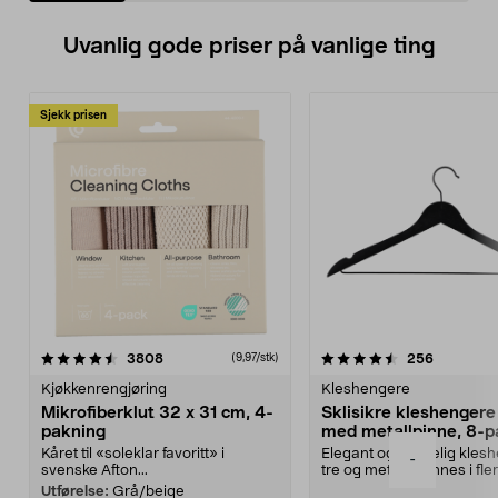
Uvanlig gode priser på vanlige ting
Sjekk prisen
4.5av 5 stjerner
anmeldelser
4.5av 5 stjerner
anmeldels
3808
256
(9,97/stk)
Kjøkkenrengjøring
Kleshengere
Mikrofiberklut 32 x 31 cm, 4-
Sklisikre kleshengere 
pakning
med metallpinne, 8-p
Kåret til «soleklar favoritt» i
Elegant og skikkelig kles
-
svenske Afton...
tre og metall – finnes i fle
Kleshe...
Utførelse:
Grå/beige