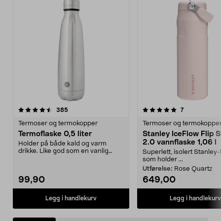
5.0 av 5 stjerner
anmeldelser
4.5 av 5 stjerner
anmeldelser
385
7
Termoser og termokopper
Termoser og termokoppe
Termoflaske 0,5 liter
Stanley IceFlow Flip 
2.0 vannflaske 1,06 l
Holder på både kald og varm
drikke. Like god som en vanlig
Superlett, isolert Stanley-
termos, men mer prakt...
som holder ...
Utførelse:
Rose Quartz
99,90
649,00
Legg i handlekurv
Legg i handlekurv