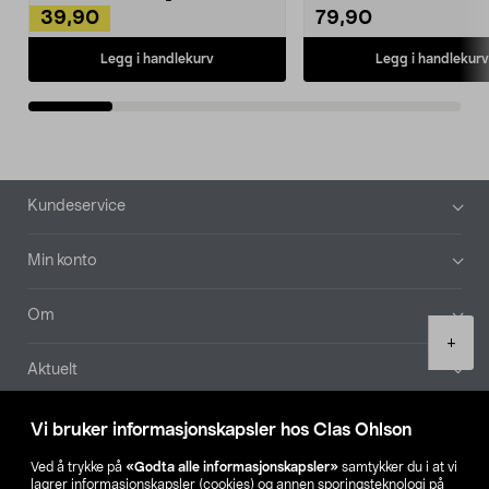
39,90
79,90
Legg i handlekurv
Legg i handlekurv
Bunntekst
Kundeservice
Min konto
Om
Product
+
quantity
Aktuelt
Våre selskaper
Vi bruker informasjonskapsler hos Clas Ohlson
Ved å trykke på
«Godta alle informasjonskapsler»
samtykker du i at vi
Finn din butikk
lagrer informasjonskapsler (cookies) og annen sporingsteknologi på