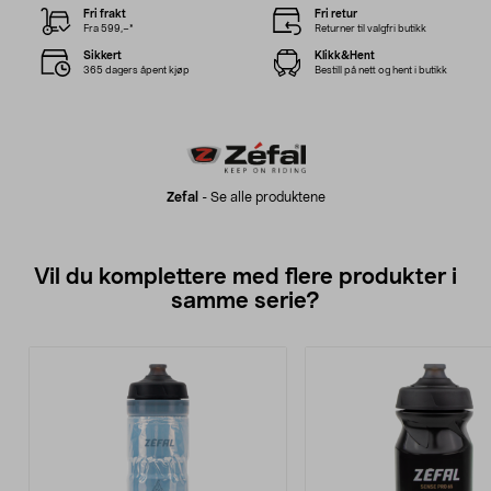
Fri frakt
Fri retur
Fra 599,–*
Returner til valgfri butikk
Sikkert
Klikk&Hent
365 dagers åpent kjøp
Bestill på nett og hent i butikk
Zefal
-
Se alle produktene
Vil du komplettere med flere produkter i
samme serie?