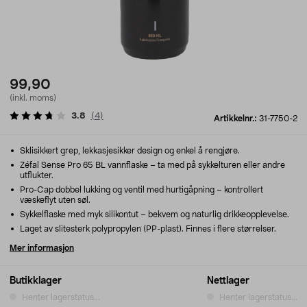
99,90
(inkl. moms)
3.8
(
4
)
Artikkelnr.:
31-7750-2
Sklisikkert grep, lekkasjesikker design og enkel å rengjøre.
Zéfal Sense Pro 65 BL vannflaske – ta med på sykkelturen eller andre
utflukter.
Pro-Cap dobbel lukking og ventil med hurtigåpning – kontrollert
væskeflyt uten søl.
Sykkelflaske med myk silikontut – bekvem og naturlig drikkeopplevelse.
Laget av slitesterk polypropylen (PP-plast). Finnes i flere størrelser.
Mer informasjon
Butikklager
Nettlager
Henter lagerstatus...
Henter lagerstatus...