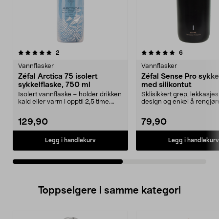
5.0av 5 stjerner
anmeldelser
5.0av 5 stjerner
anmeldelser
2
6
Vannflasker
Vannflasker
Zéfal Arctica 75 isolert
Zéfal Sense Pro sykke
sykkelflaske, 750 ml
med silikontut
Isolert vannflaske – holder drikken
Sklisikkert grep, lekkasjes
kald eller varm i opptil 2,5 time.
design og enkel å rengjøre
Zéfal Arc...
Sense Pro 65 ...
129,90
79,90
Legg i handlekurv
Legg i handlekurv
Toppselgere i samme kategori