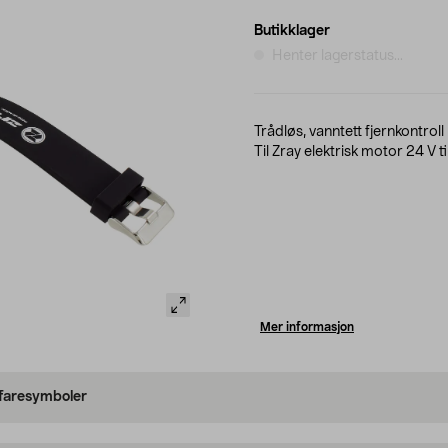
Butikklager
Henter lagerstatus...
Trådløs, vanntett fjernkontro
Til Zray elektrisk motor 24 V t
Mer informasjon
 faresymboler