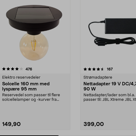
4.5 av 5 stjerner
anmeldelser
5.0 av 5 stjerner
anmeldelser
476
167
Elektro reservedeler
Strømadaptere
Solcelle 160 mm med
Nettadapter 19 V DC/4,
lyspære 95 mm
90 W
Reservedel som passer til flere
Nettadapter/lader som bl.a.
solcellelamper og -kurver fra
passer til: JBL Xtreme JBL 
Northlight. Solcel...
2JBL BoomboxJBL Bo...
149,90
399,00