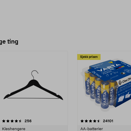
ge ting
Sjekk prisen
4.5av 5 stjerner
anmeldelser
4.5av 5 stjerner
anmeldels
256
24101
Kleshengere
AA-batterier