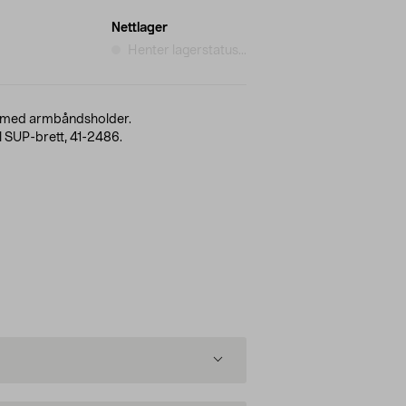
Nettlager
Henter lagerstatus...
ll med armbåndsholder.
il SUP-brett, 41-2486.