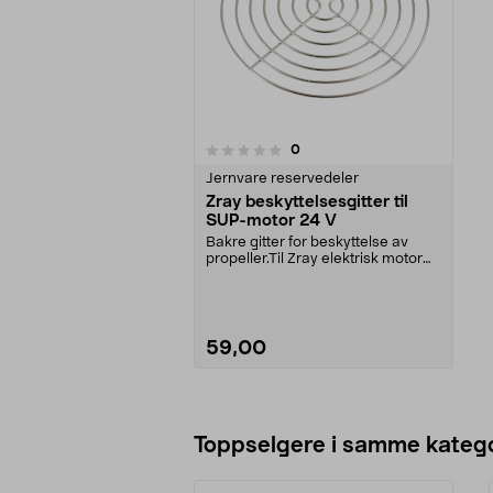
anmeldelser
0
0 av 5 stjerner
Jernvare reservedeler
Zray beskyttelsesgitter til
SUP-motor 24 V
Bakre gitter for beskyttelse av
propeller.Til Zray elektrisk motor
24 V til SUP-...
59,00
Legg i handlekurv
Toppselgere i samme katego