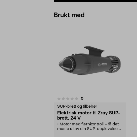
Brukt med
anmeldelser
0
0 av 5 stjerner
SUP-brett og tilbehør
Elektrisk motor til Zray SUP-
brett, 24 V
• Motor med fjernkontroll – få det
meste ut av din SUP-opplevelse.
• Oppladbar elektrisk motor for