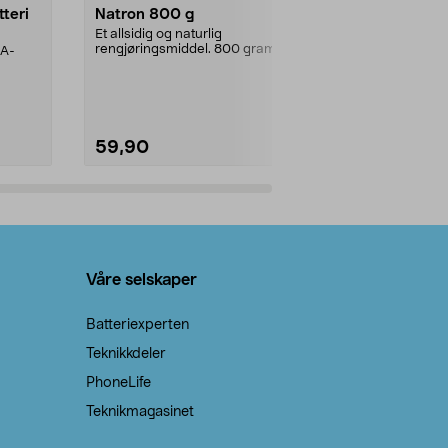
tteri
Natron 800 g
Telys steari
prosent ste
Et allsidig og naturlig
rengjøringsmiddel. 800 gram
AA-
100 % stearin
natron – til rengjøring både...
råvarer. Produ
brenner med e
59,90
69,90
Legg i handlekurv
Legg 
Våre selskaper
Batteriexperten
Teknikkdeler
PhoneLife
Teknikmagasinet