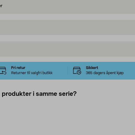
er
Fri retur
Sikkert
Returner til valgfri butikk
365 dagers åpent kjøp
e produkter i samme serie?