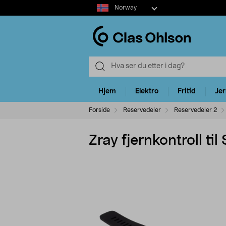
Select
Norway
market
Hjem
Elektro
Fritid
Je
Forside
Reservedeler
Reservedeler 2
Zray fjernkontroll t