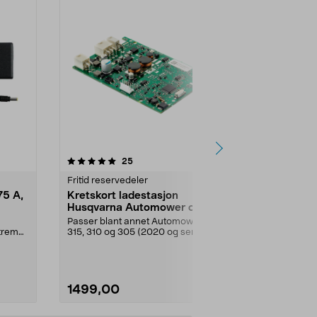
4.5 av 5 stjerner
anmeldelser
4.5
25
8
Fritid reservedeler
Fritid reserve
75 A,
Kretskort ladestasjon
Batteri 18
Husqvarna Automower og
Gardena/H
Gardena
ch/Flymo
Passer blant annet Automower
Originalbatter
Xtreme
315, 310 og 305 (2020 og senere)
robotgresskli
m.fl. Kretskort fo...
Gardena, Fly
1499,00
1340,00