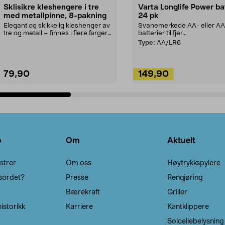
Sklisikre kleshengere i tre
Varta Longlife Power ba
med metallpinne, 8-pakning
24 pk
Elegant og skikkelig kleshenger av
Svanemerkede AA- eller A
tre og metall – finnes i flere farger.
batterier til fjer...
Kleshe...
Type:
AA/LR6
79,90
149,90
Legg i handlekurv
Legg i handlekurv
o
Om
Aktuelt
strer
Om oss
Høytrykkspylere
sordet?
Presse
Rengjøring
Bærekraft
Griller
istorikk
Karriere
Kantklippere
Solcellebelysning