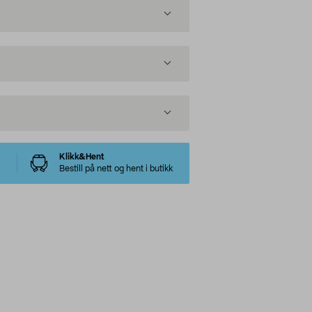
Klikk&Hent
Bestill på nett og hent i butikk