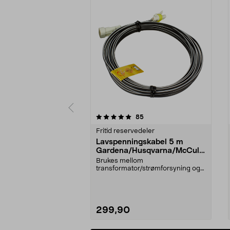
0 av 5 stjerner
4.0 av 5 stjerner
anmeldelser
85
Fritid reservedeler
Lavspenningskabel 5 m
Gardena/Husqvarna/McCullo
ch/Flymo
Brukes mellom
transformator/strømforsyning og
ladestasjon.Til bl.a. robotgresskl...
299,90