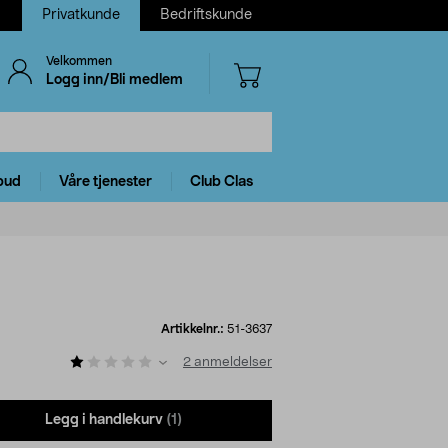
Privatkunde
Bedriftskunde
Velkommen
Logg inn/Bli medlem
bud
Våre tjenester
Club Clas
Artikkelnr.:
51-3637
2
anmeldelser
Legg i handlekurv
(1)