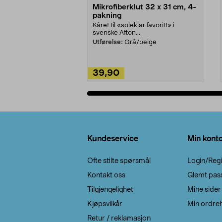
Mikrofiberklut 32 x 31 cm, 4-
pakning
Kåret til «soleklar favoritt» i
svenske Afton...
Utførelse:
Grå/beige
39,90
Legg i handlekurv
Bunntekst
Kundeservice
Min kont
Ofte stilte spørsmål
Login/Regi
Kontakt oss
Glemt pas
Tilgjengelighet
Mine sider
Kjøpsvilkår
Min ordreh
Retur / reklamasjon