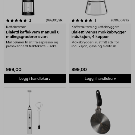
5.0 av 5 stjerner
anmeldelser
(999,00/stk)
anmeldelser
(899,00/stk)
2
1
Kaffekverner
Kaffetraktere og kaffebryggere
Bialetti kaffekvern manuell 6
Bialetti Venus mokkabrygger
malingsgraderer svart
induksjon, 4 kopper
Mal bønner til alt fra espresso og
Mokabrygger i rustfritt stål for
presskanne til traktekaffe – seks
induksjon, gass og elektrisk
malingsgrad....
koketopp. Bialetti....
999,00
899,00
Legg i handlekurv
Legg i handlekurv