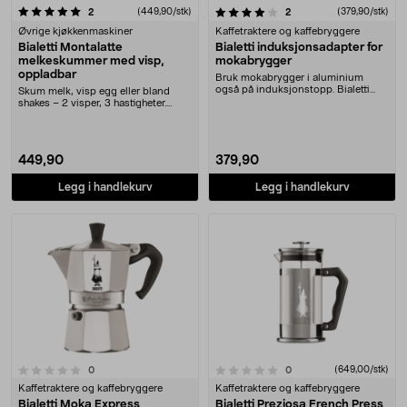
4.0 av 5 stjerner
anmeldelser
(449,90/stk)
anmeldelser
(379,90/stk)
2
2
Øvrige kjøkkenmaskiner
Kaffetraktere og kaffebryggere
Bialetti Montalatte
Bialetti induksjonsadapter for
melkeskummer med visp,
mokabrygger
oppladbar
Bruk mokabrygger i aluminium
også på induksjonstopp. Bialetti
Skum melk, visp egg eller bland
induksjonsadapter ....
shakes – 2 visper, 3 hastigheter.
Bialetti Monta....
449,90
379,90
Legg i handlekurv
Legg i handlekurv
0.0 av 5 stjerner
anmeldelser
anmeldelser
(649,00/stk)
0
0
Kaffetraktere og kaffebryggere
Kaffetraktere og kaffebryggere
Bialetti Moka Express
Bialetti Preziosa French Press