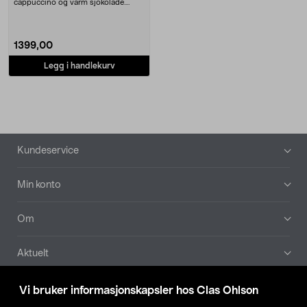
cappuccino og varm sjokolade.
Bialetti elektr....
1399,00
Legg i handlekurv
Bunntekst
Kundeservice
Min konto
Om
Aktuelt
Våre selskaper
Vi bruker informasjonskapsler hos Clas Ohlson