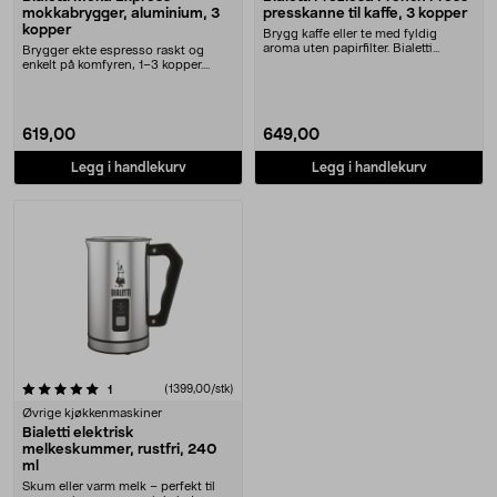
mokkabrygger, aluminium, 3
presskanne til kaffe, 3 kopper
kopper
Brygg kaffe eller te med fyldig
aroma uten papirfilter. Bialetti
Brygger ekte espresso raskt og
French Press – ....
enkelt på komfyren, 1–3 kopper.
Bialetti Moka Exp....
619,00
649,00
Legg i handlekurv
Legg i handlekurv
anmeldelser
(1399,00/stk)
1
Øvrige kjøkkenmaskiner
Bialetti elektrisk
melkeskummer, rustfri, 240
ml
Skum eller varm melk – perfekt til