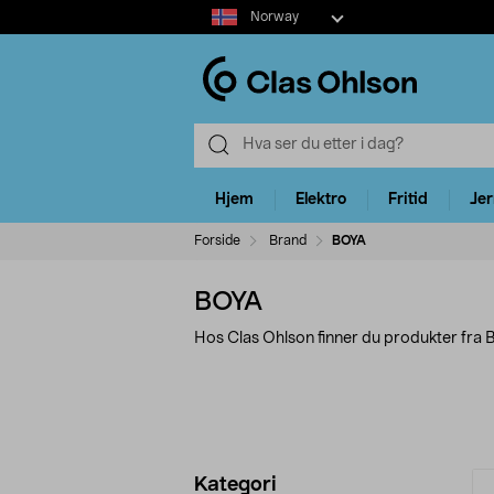
Select
Norway
market
Hjem
Elektro
Fritid
Je
Forside
Brand
BOYA
BOYA
Hos Clas Ohlson finner du produkter fra 
Avgrens
P
Kategori