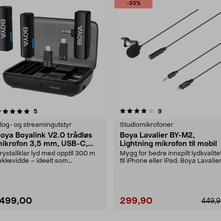
-33%
4.0 av 5 stjerner
anmeldelser
anmeldelser
5
9
log- og streamingutstyr
Studiomikrofoner
oya Boyalink V2.0 trådløs
Boya Lavalier BY-M2,
ikrofon 3,5 mm, USB-C,
Lightning mikrofon til mobil
ightning
rystallklar lyd med opptil 300 m
Mygg for bedre innspilt lydkvalite
ekkevidde – ideelt som
til iPhone eller iPad. Boya Lavalie
ntervjumikrofon. Boya....
BY-M2 –....
1499,00
299,90
449,