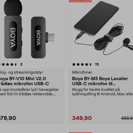
4.5 av 5 stjerner
anmeldelser
5.0 av 5 stjerner
anmeldelser
2
15
log- og streamingutstyr
Mikrofoner
oya BY-V10 Mini V2.0
Boya BY-M3 Boya Lavalier
rådløs mikrofon USB-C
USB-C mikrofon til
mobiltelefon
a opp krystallklar lyd i bevegelse
Mygg for bedre kvalitet på
ed 100 m trådløs rekkevidde.
lydinnspilling til Android, Mac elle
oya BY-V10 Mi....
PC. Boya Lavali....
479,90
349,90
499,