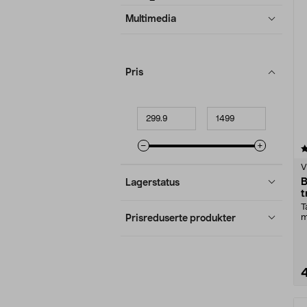
produkter
Multimedia
Pris
Minpris
Makspris
4.5 av 5 stjerner
V
B
Lagerstatus
t
T
m
Prisreduserte produkter
B