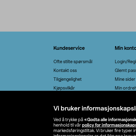
Bunntekst
Kundeservice
Min kont
Ofte stilte spørsmål
Login/Regi
Kontakt oss
Glemt pas
Tilgjengelighet
Mine sider
Kjøpsvilkår
Min ordreh
Retur / reklamasjon
EE-avfall
Vi bruker informasjonskapsl
Cookie policy
Ved å trykke på
«Godta alle informasjons
Leveringsalternativ
henhold til vår
policy for informasjonskap
markedsføringstiltak. Vi bruker fire typer