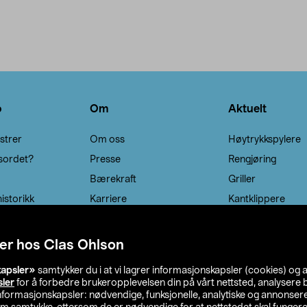
o
Om
Aktuelt
strer
Om oss
Høytrykkspylere
sordet?
Presse
Rengjøring
Bærekraft
Griller
istorikk
Karriere
Kantklippere
Solcellebelysning
er hos Clas Ohlson
kapsler»
samtykker du i at vi lagrer informasjonskapsler (cookies) og 
sler
for å forbedre brukeropplevelsen din på vårt nettsted, analysere b
 informasjonskapsler: nødvendige, funksjonelle, analytiske og annonse