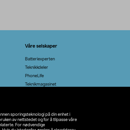
Våre selskaper
Batteriexperten
Teknikkdeler
PhoneLife
Teknikmagasinet
annen sporingsteknologi på din enhet i
ruken av nettstedet og for å tilpasse våre
relaterte. For nødvendige