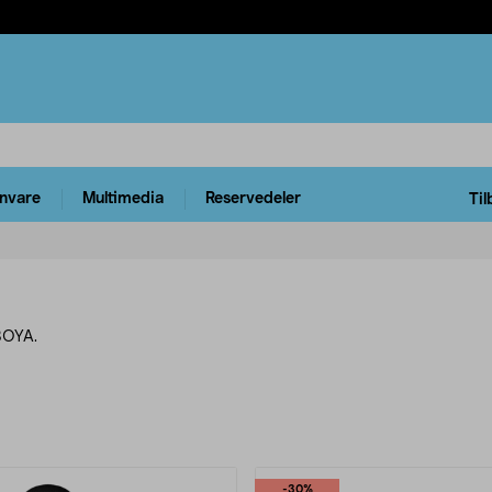
rnvare
Multimedia
Reservedeler
Til
BOYA.
rodukter
-30%