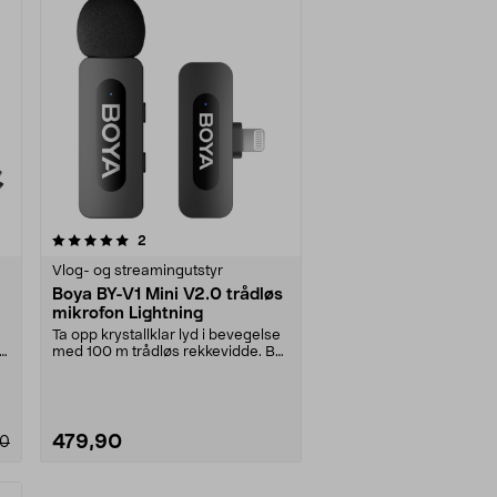
anmeldelser
2
Vlog- og streamingutstyr
Boya BY-V1 Mini V2.0 trådløs
mikrofon Lightning
Ta opp krystallklar lyd i bevegelse
r
med 100 m trådløs rekkevidde. BY-
V1 Mini V2.....
479,90
90