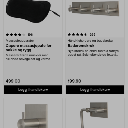
4.5 av 5 stjerner
anmeldelser
anmeldelser
196
295
Massasjeapparater
Håndkleholdere og badekroker
Capere massasjepute for
Baderomskrok
nakke og rygg
Nye kroker, en enkel måte å fornye
badet på. Selvheftende og lette å
Masserer trøtte muskler med
montere. La....
rullende bevegelser og varme.
Capere massasjepute fo....
499,00
199,90
Legg i handlekurv
Legg i handlekurv