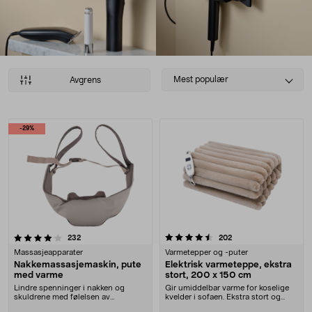
Select
Mest populær
Avgrens
sorting
Produkter
-29%
4.5 av 5 stjerner
anmeldelser
anmeldelser
232
202
Massasjeapparater
Varmetepper og -puter
Nakkemassasjemaskin, pute
Elektrisk varmeteppe, ekstra
med varme
stort, 200 x 150 cm
Lindre spenninger i nakken og
Gir umiddelbar varme for koselige
skuldrene med følelsen av
kvelder i sofaen. Ekstra stort og
masserende hender. Nakke....
supermykt va....