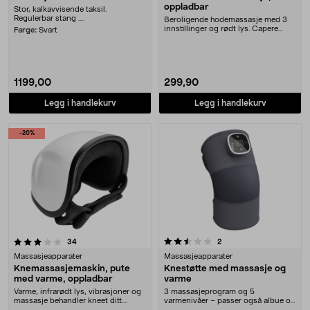
oppladbar
Stor, kalkavvisende taksil.
Regulerbar stang ....
Beroligende hodemassasje med 3
innstillinger og rødt lys. Capere
Farge:
Svart
hodemassasjeapp....
1199,00
299,90
Legg i handlekurv
Legg i handlekurv
-20%
2.5 av 5 stjerner
anmeldelser
anmeldelser
34
2
Massasjeapparater
Massasjeapparater
Knemassasjemaskin, pute
Knestøtte med massasje og
med varme, oppladbar
varme
Varme, infrarødt lys, vibrasjoner og
3 massasjeprogram og 5
massasje behandler kneet ditt.
varmenivåer – passer også albue og
Trådløs knem....
skulder. Knebeskytter ....