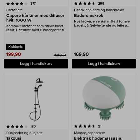
4.5 av 5 stjerner
anmeldelser
anmeldelser
377
299
Hårfønere
Håndkleholdere og badekroker
Capere hårføner med diffuser
Baderomskrok
hvit, 1800 W
Nye kroker, en enkel måte å fornye
badet på. Selvheftende og lette å
Kompakt hårføner som tørker håret
montere. La....
raskt. Hårtørker med 2 hastigheter til
perfekt....
Klubbpris
199,90
169,90
249,90
Legg i handlekurv
Legg i handlekurv
4.5 av 5 stjerner
anmeldelser
anmeldelser
120
21
Dusjhoder og dusjsett
Massasjeapparater
Takdusj
Elektrisk hodemassasje,