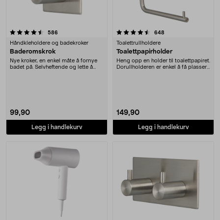
4.5 av 5 stjerner
anmeldelser
anmeldelser
586
648
Håndkleholdere og badekroker
Toalettrullholdere
Baderomskrok
Toalettpapirholder
Nye kroker, en enkel måte å fornye
Heng opp en holder til toalettpapiret.
badet på. Selvheftende og lette å
Dorullholderen er enkel å få plassert.
montere. La....
Du....
99,90
149,90
Legg i handlekurv
Legg i handlekurv