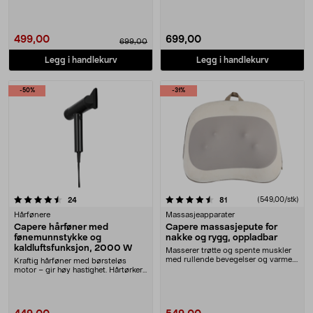
499,00
699,00
699,00
Legg i handlekurv
Legg i handlekurv
-50%
-31%
4.5 av 5 stjerner
anmeldelser
anmeldelser
(549,00/stk)
24
81
Hårfønere
Massasjeapparater
Capere hårføner med
Capere massasjepute for
fønemunnstykke og
nakke og rygg, oppladbar
kaldluftsfunksjon, 2000 W
Masserer trøtte og spente muskler
med rullende bevegelser og varme.
Kraftig hårføner med børsteløs
Capere massa....
motor – gir høy hastighet. Hårtørker
med 3 varmei....