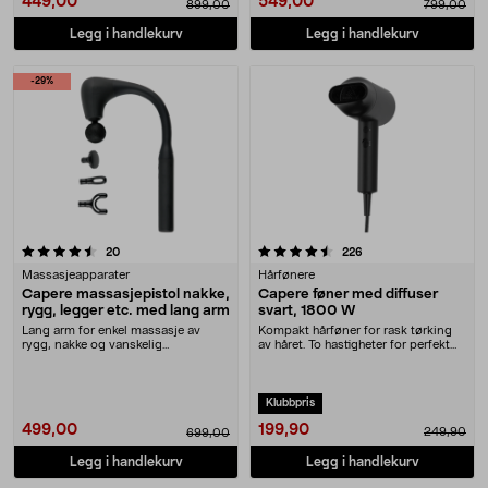
449,00
549,00
899,00
799,00
Legg i handlekurv
Legg i handlekurv
-29%
4.5 av 5 stjerner
anmeldelser
anmeldelser
20
226
Massasjeapparater
Hårfønere
Capere massasjepistol nakke,
Capere føner med diffuser
rygg, legger etc. med lang arm
svart, 1800 W
Lang arm for enkel massasje av
Kompakt hårføner for rask tørking
rygg, nakke og vanskelig
av håret. To hastigheter for perfekt
tilgjengelige muskler. C....
styling. ....
Klubbpris
199,90
499,00
249,90
699,00
Legg i handlekurv
Legg i handlekurv