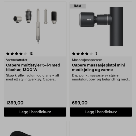
Nyhet
4.0 av 5 stjerner
anmeldelser
anmeldelser
12
3
Varmebørster
Massasjeapparater
Capere multistyler 5-i-1 med
Capere massasjepistol mini
tilbehør, 1300 W
med kjøling og varme
Skap krøller, volum og glans – alt
Dyp punktmassasje av større
med ett stylingverktøy. Capere
muskelgrupper og behandling med
multistyler me....
varme eller kulde. C....
1399,00
699,00
Legg i handlekurv
Legg i handlekurv