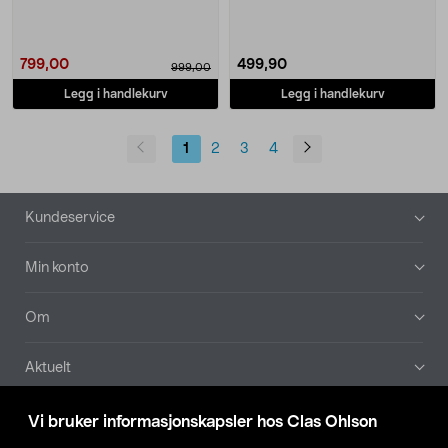
799,00
499,90
999,00
Legg i handlekurv
Legg i handlekurv
1
2
3
4
Bunntekst
Kundeservice
Min konto
Om
Aktuelt
Våre selskaper
Vi bruker informasjonskapsler hos Clas Ohlson