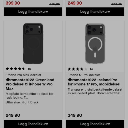
399,90
249,90
449,90
329,00
Legg i handlekurv
Legg i handlekurv
4.0 av 5 stjerner
anmeldelser
anmeldelser
18
13
iPhone Pro Max-deksler
iPhone 17 Pro-deksler
dbramante1928 Greenland
dbramante1928 Iceland Pro
Pro deksel til iPhone 17 Pro
for iPhone 17 Pro, mobildeksel
Max
Transparent, støtbeskyttende deksel
av resirkulert plast. dbramante1928
MagSafe-kompatibelt deksel for
Iceland ....
rask lading. T....
Utførelse:
Night Black
249,90
349,90
Legg i handlekurv
Legg i handlekurv