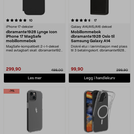
4.5 av 5 stjerner
anmeldelser
anmeldelser
10
17
iPhone 17-deksler
Galaxy A14/A15/A16 deksel
dbramante1928 Lynge Icon
Mobillommebok
iPhone 17 MagSafe
dbramante1928 Oslo til
mobillommebok
Samsung Galaxy A14
MagSafe-kompatibelt 2-i-1-deksel
Diskré etui i lærimitasjon med plass
med avtagbart skall. dbramante1928
til 3 betalingskort. dbramante1928
Lynge mobill....
Oslo – s....
299,90
99,90
499,00
299,90
Les mer
Legg i handlekurv
-71%