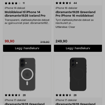
4.5 av 5 stjerner
anmeldelser
anmeldelser
11
44
iPhone 14 deksel
iPhone 16-deksler
Mobildeksel til iPhone 14
dbramante1928 Greenland
dbramante1928 Iceland Pro
Pro iPhone 16 mobildeksel
Transparent, støtbeskyttende deksel
Tynt støtbeskyttende deksel av
av gjenvunnet plast. dbramante1928
resirkulert pl....
Iceland P....
Utførelse:
Clear
99,90
249,90
349,90
Legg i handlekurv
Legg i handlekurv
4.5 av 5 stjerner
anmeldelser
anmeldelser
28
28
iPhone 17-deksler
iPhone 17-deksler
dbramante1928 Greenland
dbramante1928 Greenland