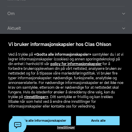
Om
Aktuelt
Våre selskaper
Vi bruker informasjonskapsler hos Clas Ohlson
Ved å trykke på
«Godta alle informasjonskapsler»
samtykker du i at vi
Finn din butikk
lagrer informasjonskapsler (cookies) og annen sporingsteknologi på
din enhet i henhold til vår
policy for informasjonskapsler
for å
forbedre brukeropplevelsen din på vårt nettsted, analysere bruken av
SE
NO
FI
nettstedet og for å tilpasse våre markedsføringstiltak. Vi bruker fire
typer informasjonskapsler: nødvendige, funksjonelle, analytiske og
annonserelaterte. For nødvendige informasjonskapsler er det ikke noe
krav om samtykke, ettersom de er nødvendige for at nettstedet skal
fungere. Hvis du istedenfor ønsker å skreddersy dine valg, kan du
trykke på
«Innstillinger»
. Ditt samtykke er frivillig og kan trekkes
tilbake når som helst ved å endre dine innstillinger for
informasjonskapsler eller kontakte oss for veiledning.
Privacy statement
Medlemsvilkår
Kjøpsvilkår
For bedrifter
Endre til priser ekskl. moms
Godta alle informasjonskapsler
Avvis alle
Innstillinger