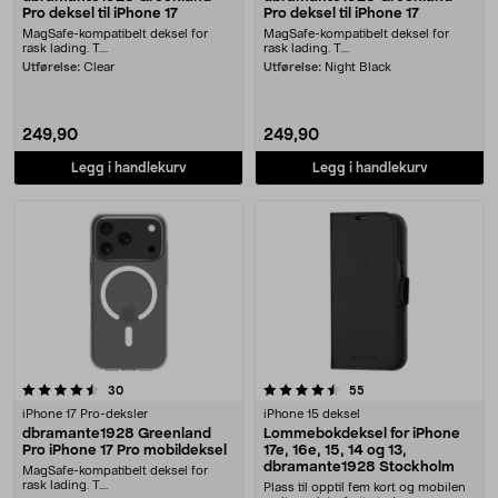
Pro deksel til iPhone 17
Pro deksel til iPhone 17
MagSafe-kompatibelt deksel for
MagSafe-kompatibelt deksel for
rask lading. T....
rask lading. T....
Utførelse:
Clear
Utførelse:
Night Black
249,90
249,90
Legg i handlekurv
Legg i handlekurv
4.5 av 5 stjerner
anmeldelser
anmeldelser
30
55
iPhone 17 Pro-deksler
iPhone 15 deksel
dbramante1928 Greenland
Lommebokdeksel for iPhone
Pro iPhone 17 Pro mobildeksel
17e, 16e, 15, 14 og 13,
dbramante1928 Stockholm
MagSafe-kompatibelt deksel for
rask lading. T....
Plass til opptil fem kort og mobilen