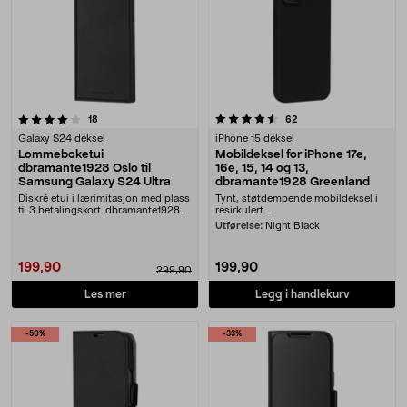
4.5 av 5 stjerner
anmeldelser
anmeldelser
18
62
Galaxy S24 deksel
iPhone 15 deksel
Lommeboketui
Mobildeksel for iPhone 17e,
dbramante1928 Oslo til
16e, 15, 14 og 13,
Samsung Galaxy S24 Ultra
dbramante1928 Greenland
Diskré etui i lærimitasjon med plass
Tynt, støtdempende mobildeksel i
til 3 betalingskort. dbramante1928
resirkulert ....
Oslo – s....
Utførelse:
Night Black
199,90
199,90
299,90
Les mer
Legg i handlekurv
-50%
-33%