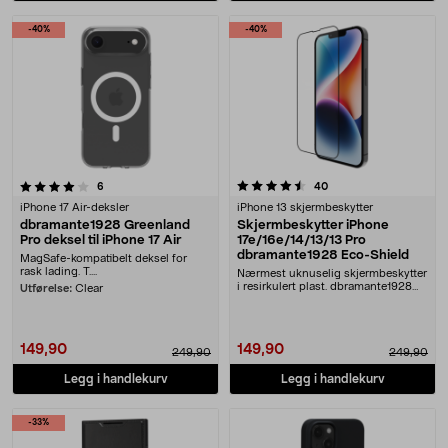
-40%
-40%
4.5 av 5 stjerner
anmeldelser
anmeldelser
6
40
iPhone 17 Air-deksler
iPhone 13 skjermbeskytter
dbramante1928 Greenland
Skjermbeskytter iPhone
Pro deksel til iPhone 17 Air
17e/16e/14/13/13 Pro
dbramante1928 Eco-Shield
MagSafe-kompatibelt deksel for
rask lading. T....
Nærmest uknuselig skjermbeskytter
i resirkulert plast. dbramante1928
Utførelse:
Clear
Eco-Shield ....
149,90
149,90
249,90
249,90
Legg i handlekurv
Legg i handlekurv
-33%