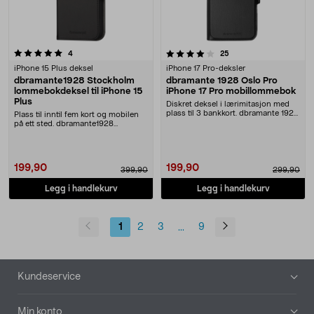
4.0 av 5 stjerner
anmeldelser
anmeldelser
4
25
iPhone 15 Plus deksel
iPhone 17 Pro-deksler
dbramante1928 Stockholm
dbramante 1928 Oslo Pro
lommebokdeksel til iPhone 15
iPhone 17 Pro mobillommebok
Plus
Diskret deksel i lærimitasjon med
plass til 3 bankkort. dbramante 1928
Plass til inntil fem kort og mobilen
Oslo Pro ....
på ett sted. dbramante1928
Stockholm – besk....
199,90
199,90
399,90
299,90
Legg i handlekurv
Legg i handlekurv
1
2
3
9
...
Bunntekst
Kundeservice
Min konto