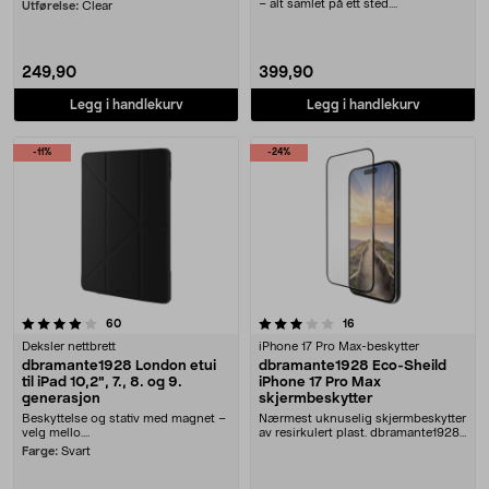
– alt samlet på ett sted.
Utførelse:
Clear
dbramante1928 Sto....
249,90
399,90
Legg i handlekurv
Legg i handlekurv
-11%
-24%
3.0 av 5 stjerner
anmeldelser
anmeldelser
60
16
Deksler nettbrett
iPhone 17 Pro Max-beskytter
dbramante1928 London etui
dbramante1928 Eco-Sheild
til iPad 10,2", 7., 8. og 9.
iPhone 17 Pro Max
generasjon
skjermbeskytter
Beskyttelse og stativ med magnet –
Nærmest uknuselig skjermbeskytter
velg mello....
av resirkulert plast. dbramante1928
Eco-Shield....
Farge:
Svart