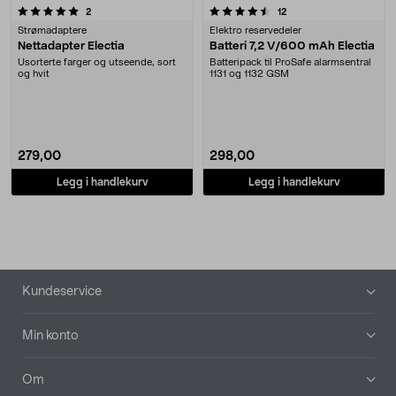
4.5 av 5 stjerner
anmeldelser
anmeldelser
2
12
Strømadaptere
Elektro reservedeler
Nettadapter Electia
Batteri 7,2 V/600 mAh Electia
Usorterte farger og utseende, sort
Batteripack til ProSafe alarmsentral
og hvit
1131 og 1132 GSM
279,00
298,00
Legg i handlekurv
Legg i handlekurv
Bunntekst
Kundeservice
Min konto
Om