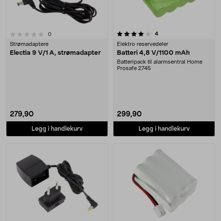
4.0 av 5 stjerner
anmeldelser
4
anmeldelser
0
Strømadaptere
Elektro reservedeler
Electia 9 V/1 A, strømadapter
Batteri 4,8 V/1100 mAh
Batteripack til alarmsentral Home
Prosafe 2745
279,90
299,90
Legg i handlekurv
Legg i handlekurv