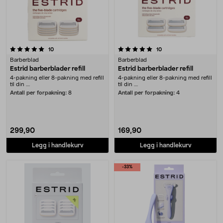
5.0 av 5 stjerner
anmeldelser
anmeldelser
10
10
Barberblad
Barberblad
Estrid barberblader refill
Estrid barberblader refill
4-pakning eller 8-pakning med refill
4-pakning eller 8-pakning med refill
til din ....
til din ....
Antall per forpakning:
8
Antall per forpakning:
4
299,90
169,90
Legg i handlekurv
Legg i handlekurv
-33%