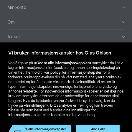
Min konto
Om
Aktuelt
Våre selskaper
Vi bruker informasjonskapsler hos Clas Ohlson
Ved å trykke på
«Godta alle informasjonskapsler»
samtykker du i at vi
Finn din butikk
lagrer informasjonskapsler (cookies) og annen sporingsteknologi på
din enhet i henhold til vår
policy for informasjonskapsler
for å
forbedre brukeropplevelsen din på vårt nettsted, analysere bruken av
SE
NO
FI
nettstedet og for å tilpasse våre markedsføringstiltak. Vi bruker fire
typer informasjonskapsler: nødvendige, funksjonelle, analytiske og
annonserelaterte. For nødvendige informasjonskapsler er det ikke noe
krav om samtykke, ettersom de er nødvendige for at nettstedet skal
fungere. Hvis du istedenfor ønsker å skreddersy dine valg, kan du
trykke på
«Innstillinger»
. Ditt samtykke er frivillig og kan trekkes
tilbake når som helst ved å endre dine innstillinger for
informasjonskapsler eller kontakte oss for veiledning.
Privacy statement
Medlemsvilkår
Kjøpsvilkår
For bedrifter
Endre til priser ekskl. moms
Godta alle informasjonskapsler
Avvis alle