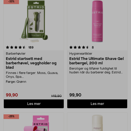
-33%
4.5 av 5 stjerner
anmeldelser
anmeldelser
189
8
Barberhøvler
Hygieneartikler
Estrid startsett med
Estrid The Ultimate Shave Gel
barberhøvel, veggholder og
barbergel, 200 ml
blad
Beroliger og tilfører fuktighet til
huden når du barberer deg. Estrid
Finnes i flere farger: Moss, Guava,
The Ultima....
Onyx, Spa....
Farge:
Grønn
99,90
99,90
149,90
Les mer
Les mer
-25%