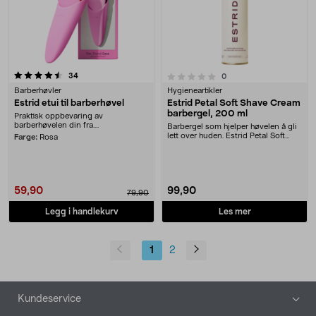
anmeldelser
0.0 av 5 stjerner
34
anmeldelser
0
Barberhøvler
Hygieneartikler
Estrid etui til barberhøvel
Estrid Petal Soft Shave Cream
barbergel, 200 ml
Praktisk oppbevaring av
barberhøvelen din fra....
Barbergel som hjelper høvelen å gli
lett over huden. Estrid Petal Soft
Farge:
Rosa
Shave Gel....
59,90
99,90
79,90
Legg i handlekurv
Les mer
1
2
Bunntekst
Kundeservice