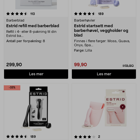
4.5 av 5 stjerner
anmeldelser
anmeldelser
113
189
Barberblad
Barberhøvler
Estrid refill med barberblad
Estrid startsett med
barberhøvel, veggholder og
Refill i 4- eller 8-pakning til din
blad
Estrid ba....
Antall per forpakning:
8
Finnes i flere farger: Moss, Guava,
Onyx, Spa....
Farge:
Lilla
299,90
99,90
149,90
Les mer
Les mer
-33%
4.0 av 5 stjerner
anmeldelser
anmeldelser
189
2