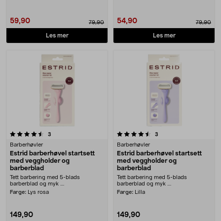
59,90
54,90
79,90
79,90
Les mer
Les mer
4.5 av 5 stjerner
anmeldelser
anmeldelser
3
3
Barberhøvler
Barberhøvler
Estrid barberhøvel startsett
Estrid barberhøvel startsett
med veggholder og
med veggholder og
barberblad
barberblad
Tett barbering med 5-blads
Tett barbering med 5-blads
barberblad og myk ....
barberblad og myk ....
Farge:
Lys rosa
Farge:
Lilla
149,90
149,90