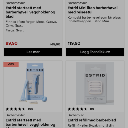
Barberhøvler
Barberhøvler
Estrid startsett med
Estrid Mini liten barberhøvel
barberhøvel, veggholder og
med reiseetui
blad
Kompakt barberhøvel som får plass
i toalettmappen. Estrid Mini
Finnes i flere farger: Moss, Guava,
barberhøvel med g....
Onyx, Spa....
Farge:
Svart
99,90
119,90
149,90
Les mer
Legg i handlekurv
-33%
4.5 av 5 stjerner
anmeldelser
anmeldelser
189
113
Barberhøvler
Barberblad
Estrid startsett med
Estrid refill med barberblad
barberhøvel, veggholder og
Refill i 4- eller 8-pakning til din