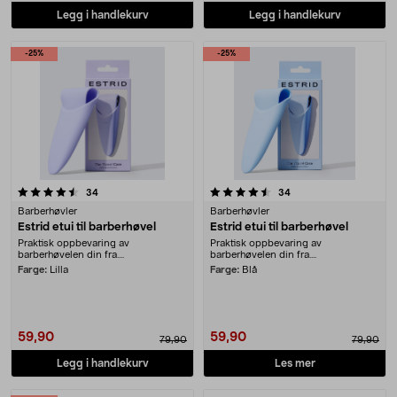
Legg i handlekurv
Legg i handlekurv
-25%
-25%
4.5 av 5 stjerner
anmeldelser
anmeldelser
34
34
Barberhøvler
Barberhøvler
Estrid etui til barberhøvel
Estrid etui til barberhøvel
Praktisk oppbevaring av
Praktisk oppbevaring av
barberhøvelen din fra....
barberhøvelen din fra....
Farge:
Lilla
Farge:
Blå
59,90
59,90
79,90
79,90
Legg i handlekurv
Les mer