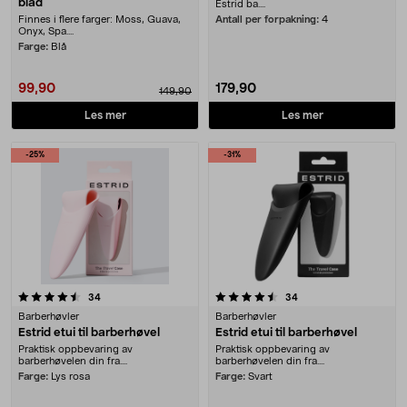
blad
Estrid ba....
Finnes i flere farger: Moss, Guava,
Antall per forpakning:
4
Onyx, Spa....
Farge:
Blå
99,90
179,90
149,90
Les mer
Les mer
-25%
-31%
4.5 av 5 stjerner
anmeldelser
anmeldelser
34
34
Barberhøvler
Barberhøvler
Estrid etui til barberhøvel
Estrid etui til barberhøvel
Praktisk oppbevaring av
Praktisk oppbevaring av
barberhøvelen din fra....
barberhøvelen din fra....
Farge:
Lys rosa
Farge:
Svart