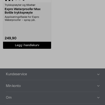
4
Trykksprøyter og tilbehør
Expro Waterproofer Max
Bottle trykksprøyte
Appliseringsflaske for Expro
Waterproofer – spray på
impregneringen. Expro Water....
249,90
Legg i handlekurv
Bunntekst
Kundeservice
Min konto
Om