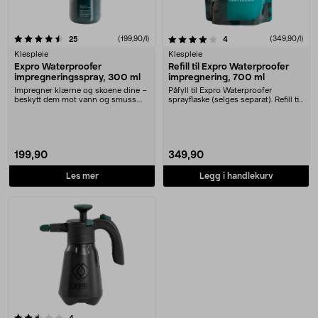
4.0 av 5 stjerner
anmeldelser
(199,90/l)
anmeldelser
(349,90/l)
25
4
Klespleie
Klespleie
Expro Waterproofer
Refill til Expro Waterproofer
impregneringsspray, 300 ml
impregnering, 700 ml
Impregner klærne og skoene dine –
Påfyll til Expro Waterproofer
beskytt dem mot vann og smuss.
sprayflaske (selges separat). Refill til
Expro Waterproo....
Expro Wat....
199,90
349,90
Les mer
Legg i handlekurv
anmeldelser