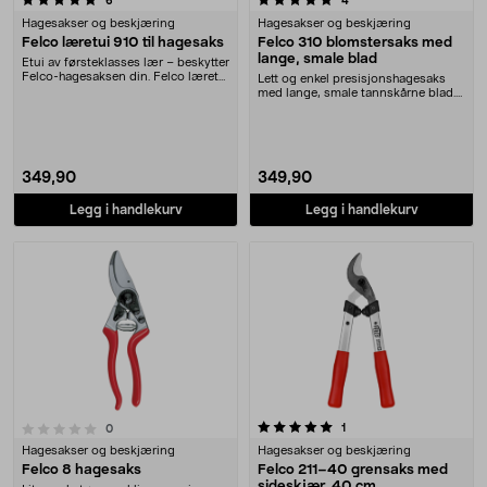
6
4
Hagesakser og beskjæring
Hagesakser og beskjæring
Felco læretui 910 til hagesaks
Felco 310 blomstersaks med
lange, smale blad
Etui av førsteklasses lær – beskytter
Felco-hagesaksen din. Felco læretui
Lett og enkel presisjonshagesaks
910 – ....
med lange, smale tannskårne blad.
Felco 310 hag....
349,90
349,90
Legg i handlekurv
Legg i handlekurv
5.0 av 5 stjerner
anmeldelser
1
anmeldelser
0
Hagesakser og beskjæring
Hagesakser og beskjæring
Felco 8 hagesaks
Felco 211–40 grensaks med
sideskjær, 40 cm