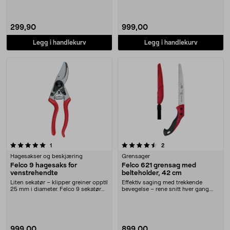
299,90
999,00
Legg i handlekurv
Legg i handlekurv
4.5 av 5 stjerner
anmeldelser
anmeldelser
1
2
Hagesakser og beskjæring
Grensager
Felco 9 hagesaks for
Felco 621 grensag med
venstrehendte
belteholder, 42 cm
Liten sekatør – klipper greiner opptil
Effektiv saging med trekkende
25 mm i diameter. Felco 9 sekatør
bevegelse – rene snitt hver gang.
for ven....
Felco 621 – gren....
999,00
899,00