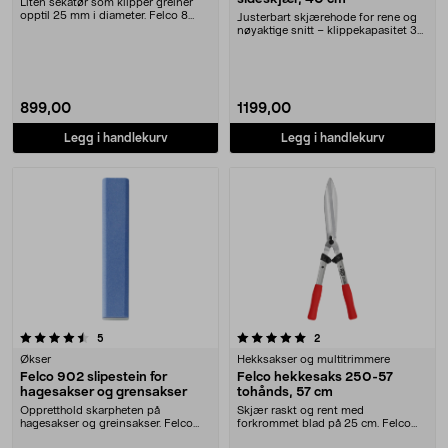
Liten sekatør som klipper greiner
opptil 25 mm i diameter. Felco 8
Justerbart skjærehode for rene og
sekatør – pas....
nøyaktige snitt – klippekapasitet 35
mm. Felco....
899,00
1199,00
Legg i handlekurv
Legg i handlekurv
5.0 av 5 stjerner
anmeldelser
anmeldelser
5
2
Økser
Hekksakser og multitrimmere
Felco 902 slipestein for
Felco hekkesaks 250-57
hagesakser og grensakser
tohånds, 57 cm
Oppretthold skarpheten på
Skjær raskt og rent med
hagesakser og greinsakser. Felco
forkrommet blad på 25 cm. Felco
902 – slipestein av h....
250–57 – lett hekkesaks ....