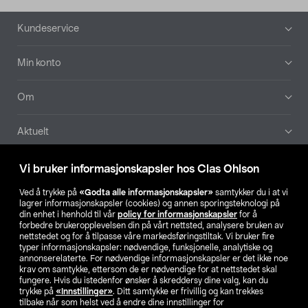
Bunntekst
Kundeservice
Min konto
Om
Aktuelt
Våre selskaper
Vi bruker informasjonskapsler hos Clas Ohlson
Ved å trykke på
«Godta alle informasjonskapsler»
samtykker du i at vi
Finn din butikk
lagrer informasjonskapsler (cookies) og annen sporingsteknologi på
din enhet i henhold til vår
policy for informasjonskapsler
for å
forbedre brukeropplevelsen din på vårt nettsted, analysere bruken av
SE
NO
FI
nettstedet og for å tilpasse våre markedsføringstiltak. Vi bruker fire
typer informasjonskapsler: nødvendige, funksjonelle, analytiske og
annonserelaterte. For nødvendige informasjonskapsler er det ikke noe
krav om samtykke, ettersom de er nødvendige for at nettstedet skal
fungere. Hvis du istedenfor ønsker å skreddersy dine valg, kan du
trykke på
«Innstillinger»
. Ditt samtykke er frivillig og kan trekkes
tilbake når som helst ved å endre dine innstillinger for