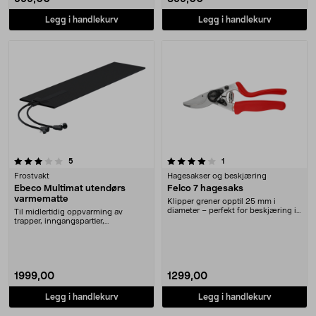
Legg i handlekurv
Legg i handlekurv
4.0 av 5 stjerner
anmeldelser
anmeldelser
5
1
Frostvakt
Hagesakser og beskjæring
Ebeco Multimat utendørs
Felco 7 hagesaks
varmematte
Klipper grener opptil 25 mm i
diameter – perfekt for beskjæring i
Til midlertidig oppvarming av
hagen. Felco s....
trapper, inngangspartier,
arbeidsområder osv. Ebec....
1999,00
1299,00
Legg i handlekurv
Legg i handlekurv