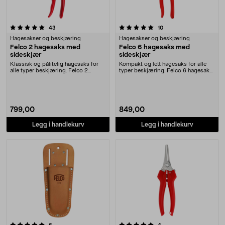
5.0 av 5 stjerner
anmeldelser
anmeldelser
43
10
Hagesakser og beskjæring
Hagesakser og beskjæring
Felco 2 hagesaks med
Felco 6 hagesaks med
sideskjær
sideskjær
Klassisk og pålitelig hagesaks for
Kompakt og lett hagesaks for alle
alle typer beskjæring. Felco 2
typer beskjæring. Felco 6 hagesaks
hagesaks med s....
– utformet ....
799,00
849,00
Legg i handlekurv
Legg i handlekurv
5.0 av 5 stjerner
anmeldelser
anmeldelser