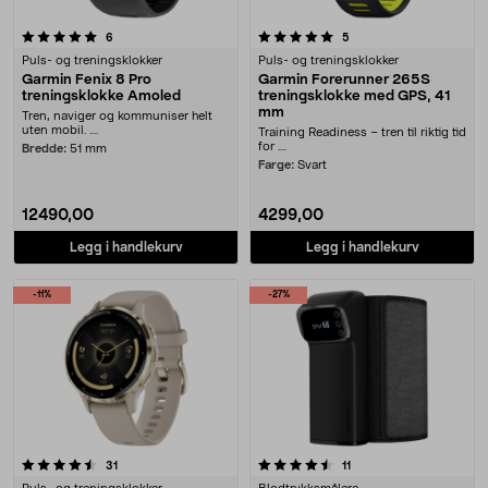
5.0 av 5 stjerner
anmeldelser
anmeldelser
6
5
Puls- og treningsklokker
Puls- og treningsklokker
Garmin Fenix 8 Pro
Garmin Forerunner 265S
treningsklokke Amoled
treningsklokke med GPS, 41
mm
Tren, naviger og kommuniser helt
uten mobil. ....
Training Readiness – tren til riktig tid
for ....
Bredde:
51 mm
Farge:
Svart
12490,00
4299,00
Legg i handlekurv
Legg i handlekurv
-11%
-27%
4.5 av 5 stjerner
anmeldelser
anmeldelser
31
11