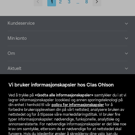
1
2
3
8
...
Bunntekst
Kundeservice
Min konto
Om
Aktuelt
Våre selskaper
Vi bruker informasjonskapsler hos Clas Ohlson
Ved å trykke på
«Godta alle informasjonskapsler»
samtykker du i at vi
Finn din butikk
lagrer informasjonskapsler (cookies) og annen sporingsteknologi på
din enhet i henhold til vår
policy for informasjonskapsler
for å
forbedre brukeropplevelsen din på vårt nettsted, analysere bruken av
SE
NO
FI
nettstedet og for å tilpasse våre markedsføringstiltak. Vi bruker fire
typer informasjonskapsler: nødvendige, funksjonelle, analytiske og
annonserelaterte. For nødvendige informasjonskapsler er det ikke noe
krav om samtykke, ettersom de er nødvendige for at nettstedet skal
fungere. Hvis du istedenfor ønsker å skreddersy dine valg, kan du