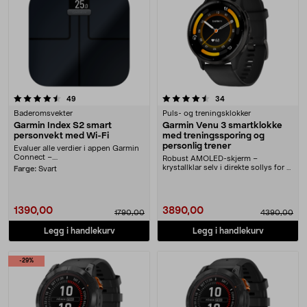
4.5 av 5 stjerner
anmeldelser
anmeldelser
49
34
Baderomsvekter
Puls- og treningsklokker
Garmin Index S2 smart
Garmin Venu 3 smartklokke
personvekt med Wi-Fi
med treningssporing og
personlig trener
Evaluer alle verdier i appen Garmin
Connect –....
Robust AMOLED-skjerm –
krystallklar selv i direkte sollys for å
Farge:
Svart
gi optimal synli....
1390,00
3890,00
1790,00
4390,00
Legg i handlekurv
Legg i handlekurv
-29%