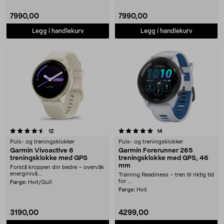
7990,00
7990,00
Legg i handlekurv
Legg i handlekurv
5.0 av 5 stjerner
anmeldelser
anmeldelser
12
14
Puls- og treningsklokker
Puls- og treningsklokker
Garmin Vivoactive 6
Garmin Forerunner 265
treningsklokke med GPS
treningsklokke med GPS, 46
mm
Forstå kroppen din bedre – overvåk
energinivå....
Training Readiness – tren til riktig tid
for ....
Farge:
Hvit/Gull
Farge:
Hvit
3190,00
4299,00