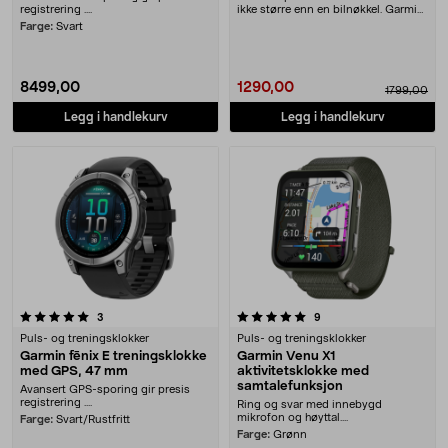
registrering ....
ikke større enn en bilnøkkel. Garmin
Dash Cam Mini....
Farge:
Svart
8499,00
1290,00
1799,00
Legg i handlekurv
Legg i handlekurv
5.0 av 5 stjerner
anmeldelser
anmeldelser
3
9
Puls- og treningsklokker
Puls- og treningsklokker
Garmin fēnix E treningsklokke
Garmin Venu X1
med GPS, 47 mm
aktivitetsklokke med
samtalefunksjon
Avansert GPS-sporing gir presis
registrering ....
Ring og svar med innebygd
mikrofon og høyttal....
Farge:
Svart/Rustfritt
Farge:
Grønn