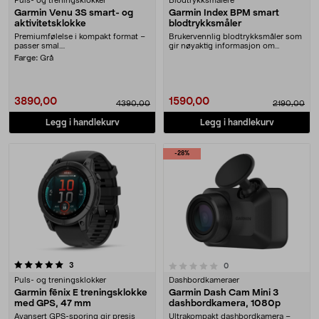
Puls- og treningsklokker
Blodtrykksmålere
Garmin Venu 3S smart- og
Garmin Index BPM smart
aktivitetsklokke
blodtrykksmåler
Premiumfølelse i kompakt format –
Brukervennlig blodtrykksmåler som
passer smal....
gir nøyaktig informasjon om
blodtrykk og puls.....
Farge:
Grå
3890,00
1590,00
4390,00
2190,00
Legg i handlekurv
Legg i handlekurv
-28%
anmeldelser
0.0 av 5 stjerner
3
anmeldelser
0
Puls- og treningsklokker
Dashbordkameraer
Garmin fēnix E treningsklokke
Garmin Dash Cam Mini 3
med GPS, 47 mm
dashbordkamera, 1080p
Avansert GPS-sporing gir presis
Ultrakompakt dashbordkamera –