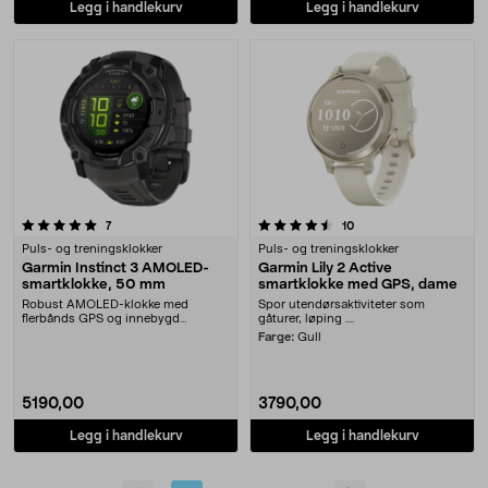
Legg i handlekurv
Legg i handlekurv
4.5 av 5 stjerner
anmeldelser
anmeldelser
7
10
Puls- og treningsklokker
Puls- og treningsklokker
Garmin Instinct 3 AMOLED-
Garmin Lily 2 Active
smartklokke, 50 mm
smartklokke med GPS, dame
Robust AMOLED-klokke med
Spor utendørsaktiviteter som
flerbånds GPS og innebygd
gåturer, løping ....
lommelykt. Garmin Instinct 3 ....
Farge:
Gull
5190,00
3790,00
Legg i handlekurv
Legg i handlekurv