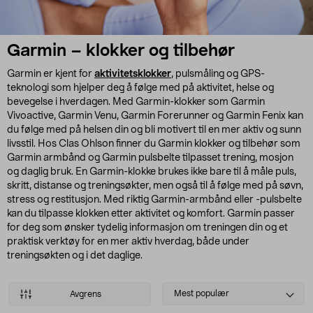
Garmin – klokker og tilbehør
Garmin er kjent for
aktivitetsklokker
, pulsmåling og GPS-
teknologi som hjelper deg å følge med på aktivitet, helse og
bevegelse i hverdagen. Med Garmin-klokker som Garmin
Vivoactive, Garmin Venu, Garmin Forerunner og Garmin Fenix kan
du følge med på helsen din og bli motivert til en mer aktiv og sunn
livsstil. Hos Clas Ohlson finner du Garmin klokker og tilbehør som
Garmin armbånd og Garmin pulsbelte tilpasset trening, mosjon
og daglig bruk. En Garmin-klokke brukes ikke bare til å måle puls,
skritt, distanse og treningsøkter, men også til å følge med på søvn,
stress og restitusjon. Med riktig Garmin-armbånd eller -pulsbelte
kan du tilpasse klokken etter aktivitet og komfort. Garmin passer
for deg som ønsker tydelig informasjon om treningen din og et
praktisk verktøy for en mer aktiv hverdag, både under
treningsøkten og i det daglige.
Select
Mest populær
Avgrens
sorting