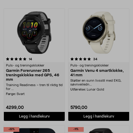
Produkter
5.0 av 5 stjerner
anmeldelser
anmeldelser
14
34
Puls- og treningsklokker
Puls- og treningsklokker
Garmin Forerunner 265
Garmin Venu 4 smartklokke,
treningsklokke med GPS, 46
41 mm
mm
Støtter en sunn livsstil med EKG,
søvnveiledn....
Training Readiness – tren til riktig tid
for ....
Utførelse:
Lunar Gold
Farge:
Svart
4299,00
5790,00
Legg i handlekurv
Legg i handlekurv
-22%
-11%