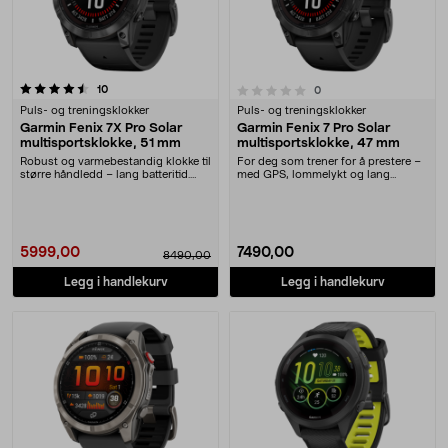
anmeldelser
0.0 av 5 stjerner
10
anmeldelser
0
Puls- og treningsklokker
Puls- og treningsklokker
Garmin Fenix 7X Pro Solar
Garmin Fenix 7 Pro Solar
multisportsklokke, 51 mm
multisportsklokke, 47 mm
Robust og varmebestandig klokke til
For deg som trener for å prestere –
større håndledd – lang batteritid.
med GPS, lommelykt og lang
Robuste G....
batteritid. Garmi....
5999,00
7490,00
8490,00
Legg i handlekurv
Legg i handlekurv