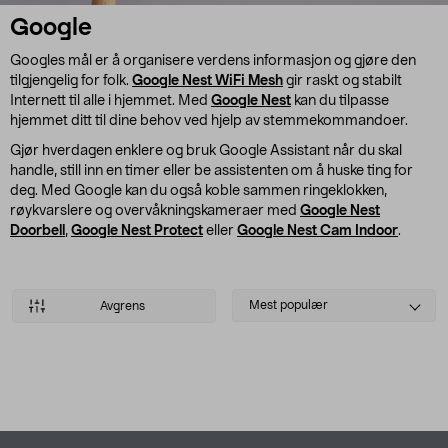
Google
Googles mål er å organisere verdens informasjon og gjøre den
tilgjengelig for folk.
Google Nest WiFi Mesh
gir raskt og stabilt
Internett til alle i hjemmet. Med
Google Nest
kan du tilpasse
hjemmet ditt til dine behov ved hjelp av stemmekommandoer.
Gjør hverdagen enklere og bruk Google Assistant når du skal
handle, still inn en timer eller be assistenten om å huske ting for
deg. Med Google kan du også koble sammen ringeklokken,
røykvarslere og overvåkningskameraer med
Google Nest
Doorbell
,
Google Nest Protect
eller
Google Nest Cam Indoor
.
Select
Mest populær
Avgrens
sorting
Produkter
Bunntekst