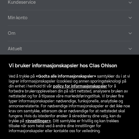
Kundeservice
Min konto
Om
Aktuelt
Våre selskaper
Vi bruker informasjonskapsler hos Clas Ohlson
Ved å trykke på
«Godta alle informasjonskapsler»
samtykker du i at vi
Finn din butikk
lagrer informasjonskapsler (cookies) og annen sporingsteknologi på
din enhet i henhold til vår
policy for informasjonskapsler
for å
forbedre brukeropplevelsen din på vårt nettsted, analysere bruken av
SE
NO
FI
nettstedet og for å tilpasse våre markedsføringstiltak. Vi bruker fire
typer informasjonskapsler: nødvendige, funksjonelle, analytiske og
annonserelaterte. For nødvendige informasjonskapsler er det ikke noe
krav om samtykke, ettersom de er nødvendige for at nettstedet skal
fungere. Hvis du istedenfor ønsker å skreddersy dine valg, kan du
trykke på
«Innstillinger»
. Ditt samtykke er frivillig og kan trekkes
tilbake når som helst ved å endre dine innstillinger for
informasjonskapsler eller kontakte oss for veiledning.
Privacy statement
Medlemsvilkår
Kjøpsvilkår
For bedrifter