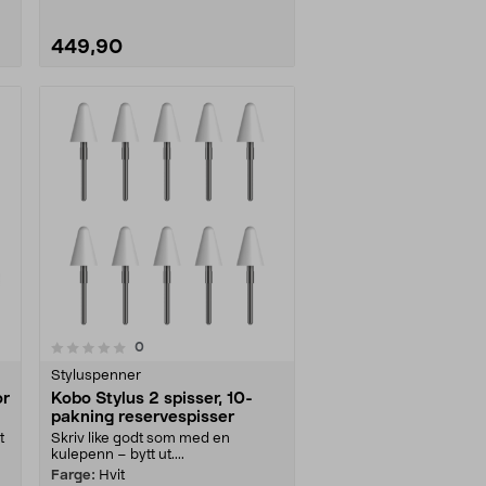
449,90
anmeldelser
0
Styluspenner
or
Kobo Stylus 2 spisser, 10-
pakning reservespisser
t
Skriv like godt som med en
kulepenn – bytt ut....
Farge:
Hvit