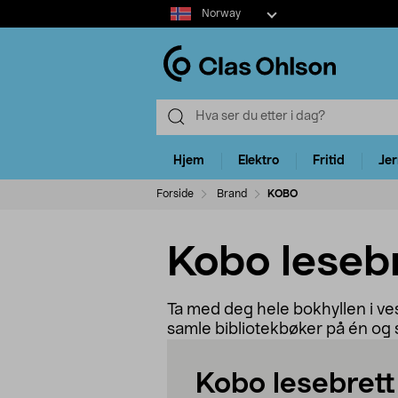
Select
Norway
market
Hjem
Elektro
Fritid
Je
Forside
Brand
KOBO
Kobo leseb
Ta med deg hele bokhyllen i ves
samle bibliotekbøker på én og
Kobo lesebrett