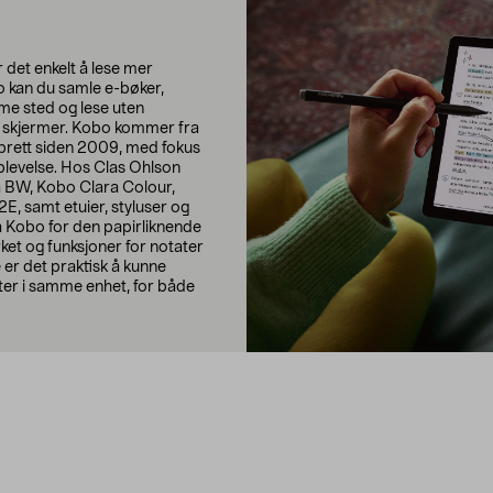
 det enkelt å lese mer
o kan du samle e-bøker,
me sted og lese uten
de skjermer. Kobo kommer fra
ebrett siden 2009, med fokus
pplevelse. Hos Clas Ohlson
a BW, Kobo Clara Colour,
E, samt etuier, styluser og
på Kobo for den papirliknende
rket og funksjoner for notater
 er det praktisk å kunne
ter i samme enhet, for både