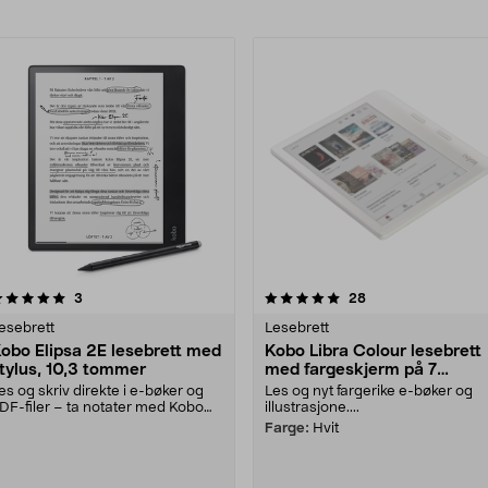
rodukter
5.0 av 5 stjerner
anmeldelser
4.5 av 5 stjerner
anmeldelser
3
28
esebrett
Lesebrett
obo Elipsa 2E lesebrett med
Kobo Libra Colour lesebrett
tylus, 10,3 tommer
med fargeskjerm på 7
tommer
es og skriv direkte i e-bøker og
Les og nyt fargerike e-bøker og
DF-filer – ta notater med Kobo
illustrasjone....
tylus 2. Lese....
Farge:
Hvit