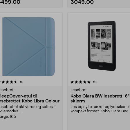
4499,00
3049,00
5.0 av 5 stjerner
anmeldelser
4.0 av 5 stjerner
anmeldelser
12
19
esebrett
Lesebrett
leepCover-etui til
Kobo Clara BW lesebrett, 6"
esebrettet Kobo Libra Colour
skjerm
esebrettet aktiveres og settes i
Les og nyt e-bøker og lydbøker i e
vilemodus ....
kompakt format. Kobo Clara BW 
enkelt og ro....
arge:
Blå