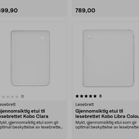
399,90
789,00
5.0 av 5 stjerner
4.5 av 5 stjerner
anmeldelser
6
anmeldelser
0
esebrett
Lesebrett
jennomsiktig etui til
Gjennomsiktig etui til
esebrettet Kobo Clara
lesebrettet Kobo Libra Colo
ykt, gjennomsiktig etui som gir
Mykt, gjennomsiktig etui som gir
ptimal beskyttelse av lesebrettet
optimal beskyttelse av lesebrette
itt. Beskyt....
ditt. Skredd....