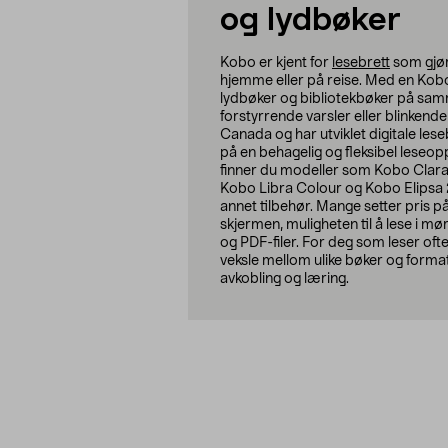
og lydbøker
Kobo er kjent for
lesebrett
som gjør
hjemme eller på reise. Med en Kob
lydbøker og bibliotekbøker på sam
forstyrrende varsler eller blinken
Canada og har utviklet digitale les
på en behagelig og fleksibel leseo
finner du modeller som Kobo Clar
Kobo Libra Colour og Kobo Elipsa 2
annet tilbehør. Mange setter pris 
skjermen, muligheten til å lese i mø
og PDF-filer. For deg som leser ofte
veksle mellom ulike bøker og forma
avkobling og læring.