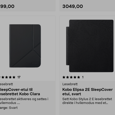
799,00
3049,00
5.0 av 5 stjerner
anmeldelser
5.0 av 5 stjerner
anmeldelser
17
1
esebrett
Lesebrett
leepCover-etui til
Kobo Elipsa 2E SleepCover
esebrettet Kobo Clara
etui, svart
esebrettet aktiveres og settes i
Sett Kobo Stylus 2 E lesebrettet
vilemodus ....
direkte i hvilemodus med et
SleepCover-etui. Le....
arge:
Svart