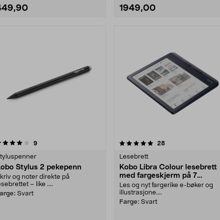
449,90
1949,00
5.0 av 5 stjerner
anmeldelser
5.0 av 5 stjerner
anmeldelser
9
28
tyluspenner
Lesebrett
obo Stylus 2 pekepenn
Kobo Libra Colour lesebrett
med fargeskjerm på 7
kriv og noter direkte på
tommer
esebrettet – like ....
Les og nyt fargerike e-bøker og
illustrasjone....
arge:
Svart
Farge:
Svart