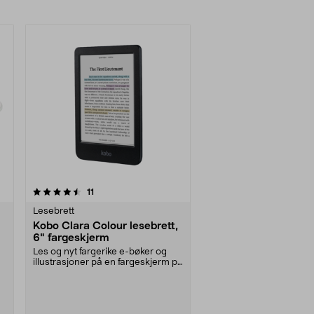
anmeldelser
11
Lesebrett
Kobo Clara Colour lesebrett,
6" fargeskjerm
Les og nyt fargerike e-bøker og
illustrasjoner på en fargeskjerm på
6 tommer. Ko....