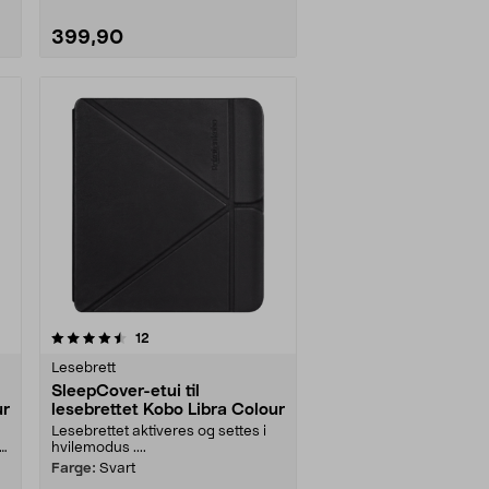
399,90
anmeldelser
12
Lesebrett
SleepCover-etui til
ur
lesebrettet Kobo Libra Colour
Lesebrettet aktiveres og settes i
t
hvilemodus ....
Farge:
Svart