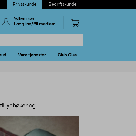
Privatkunde
Bedriftskunde
Velkommen
Logg inn/Bli medlem
bud
Våre tjenester
Club Clas
til lydbøker og