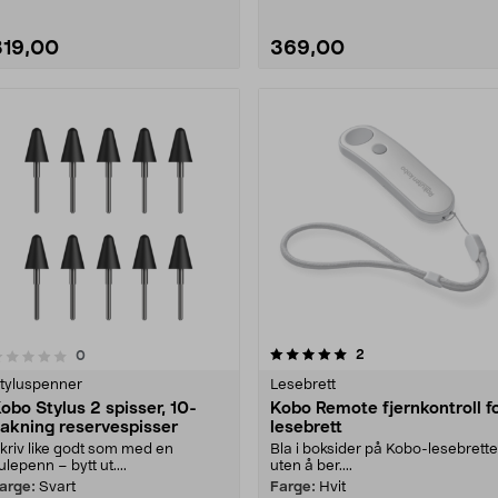
319,00
369,00
5.0 av 5 stjerner
anmeldelser
2
anmeldelser
0
0.0 av 5 stjerner
tyluspenner
Lesebrett
obo Stylus 2 spisser, 10-
Kobo Remote fjernkontroll f
akning reservespisser
lesebrett
kriv like godt som med en
Bla i boksider på Kobo-lesebrette
ulepenn – bytt ut....
uten å ber....
arge:
Svart
Farge:
Hvit