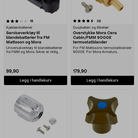
4.5 av 5 stjerner
anmeldelser
anmeldelser
19
36
Kjøkkenbatterier
Dusjbatteri og tilbehør
Serviceverktøy til
Overstykke Mora Cera
blandebatterier fra FM
Cabin/FMM 9000E
Mattsson og Mora
termostatblander
Universalverktøy til blandebatterier
For FM Mattssons termostatblander
fra FMM og Mora. Sikrer at riktig
9000E. For Mora Armaturs
kraft bru....
termostatblander CERA....
99,90
179,90
Legg i handlekurv
Legg i handlekurv