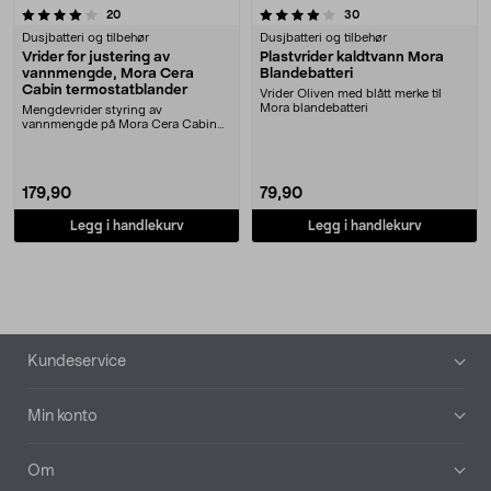
4.0 av 5 stjerner
anmeldelser
anmeldelser
20
30
Dusjbatteri og tilbehør
Dusjbatteri og tilbehør
Vrider for justering av
Plastvrider kaldtvann Mora
vannmengde, Mora Cera
Blandebatteri
Cabin termostatblander
Vrider Oliven med blått merke til
Mora blandebatteri
Mengdevrider styring av
vannmengde på Mora Cera Cabin
badekar-/dusjblander
179,90
79,90
Legg i handlekurv
Legg i handlekurv
Bunntekst
Kundeservice
Min konto
Om