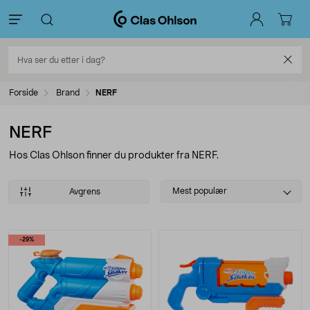
Forside
Brand
NERF
NERF
Hos Clas Ohlson finner du produkter fra NERF.
Select
Mest populær
Avgrens
sorting
Produkter
-29%