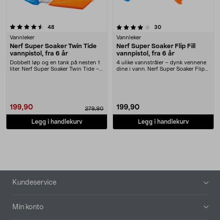
4.0 av 5 stjerner
anmeldelser
anmeldelser
48
30
Vannleker
Vannleker
Nerf Super Soaker Twin Tide
Nerf Super Soaker Flip Fill
vannpistol, fra 6 år
vannpistol, fra 6 år
Dobbelt løp og en tank på nesten 1
4 ulike vannstråler – dynk vennene
liter. Nerf Super Soaker Twin Tide –
dine i vann. Nerf Super Soaker Flip
vannpist....
Fill vann....
199,90
199,90
279,90
Legg i handlekurv
Legg i handlekurv
Bunntekst
Kundeservice
Min konto