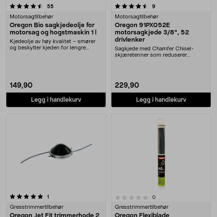
4.5 av 5 stjerner
anmeldelser
anmeldelser
55
9
Motorsagtilbehør
Motorsagtilbehør
Oregon Bio sagkjedeolje for
Oregon 91PX052E
motorsag og hogstmaskin 1 l
motorsagkjede 3/8", 52
drivlenker
Kjedeolje av høy kvalitet – smører
og beskytter kjeden for lengre
Sagkjede med Chamfer Chisel-
levetid. Orego....
skjæretenner som reduserer
vibrasjoner og gir god yt....
149,90
229,90
Legg i handlekurv
Legg i handlekurv
anmeldelser
0.0 av 5 stjerner
1
anmeldelser
0
Gresstrimmertilbehør
Gresstrimmertilbehør
Oregon Jet Fit trimmerhode 2
Oregon Flexiblade