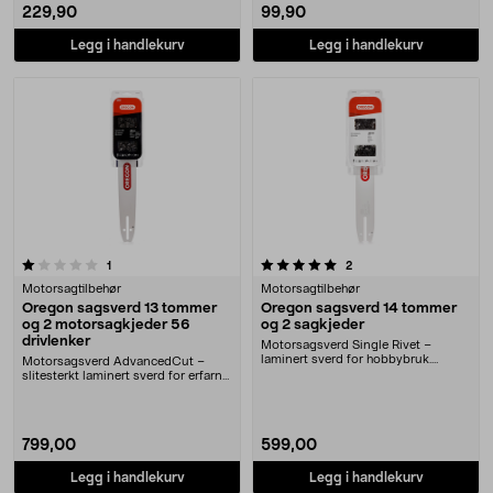
229,90
99,90
Legg i handlekurv
Legg i handlekurv
5.0 av 5 stjerner
anmeldelser
anmeldelser
1
2
Motorsagtilbehør
Motorsagtilbehør
Oregon sagsverd 13 tommer
Oregon sagsverd 14 tommer
og 2 motorsagkjeder 56
og 2 sagkjeder
drivlenker
Motorsagsverd Single Rivet –
laminert sverd for hobbybruk.
Motorsagsverd AdvancedCut –
Oregon sagsverd 14 to....
slitesterkt laminert sverd for erfarne
brukere. Oreg....
799,00
599,00
Legg i handlekurv
Legg i handlekurv