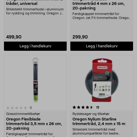
tråder, universal
trimmertråd 4 mm x 26 cm,
20-pakning
Slitesterkt trimmerhode i aluminium
for rydding og trimming. Oregon Jet
Ferdigkappet trimmertråd for
Fit trim....
Oregon Jet Fit trimmerhode. Oregon
Flexiblade trimm....
499,90
299,90
Legg i handlekurv
Legg i handlekurv
4.5 av 5 stjerner
anmeldelser
15
anmeldelser
0
Gresstrimmertilbehør
Ryddesager og tilbehør
Oregon Flexiblade
Oregon Nylium Starline
trimmertråd 3,5 mm x 26 cm,
trimmertråd, 2,4 mm x 15 m
20-pakning
Slitesterk trimmertråd med
aluminiumpartikler for bedre
Ferdigkappet trimmertråd for