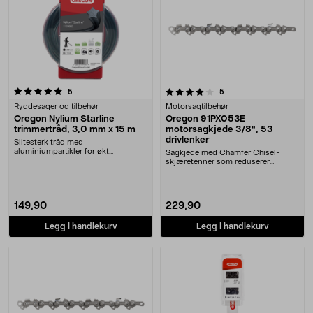
4.0 av 5 stjerner
anmeldelser
anmeldelser
5
5
Ryddesager og tilbehør
Motorsagtilbehør
Oregon Nylium Starline
Oregon 91PX053E
trimmertråd, 3,0 mm x 15 m
motorsagkjede 3/8", 53
drivlenker
Slitesterk tråd med
aluminiumpartikler for økt
Sagkjede med Chamfer Chisel-
holdbarhet. Oregon Nylium Starlin....
skjæretenner som reduserer
vibrasjoner og gir god yt....
149,90
229,90
Legg i handlekurv
Legg i handlekurv