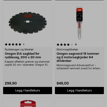
4.0 av 5 stjerner
anmeldelser
anmeldelser
1
4
Ryddesager og tilbehør
Motorsagtilbehør
Oregon EIA sagblad for
Oregon sagsverd 15 tommer
ryddesag, 200 x 20 mm
og 2 motorsagkjeder 64
drivlenker
Kapper effektivt greiner og stammer
opptil 20 cm i diameter. Oregon EIA
Motorsagsverd AdvancedCut –
sagblad ....
slitesterkt laminert sverd for erfarne
brukere. Oreg....
299,90
849,00
Legg i handlekurv
Legg i handlekurv