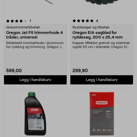
5.0 av 5 stjerner
anmeldelser
anmeldelser
1
4
Gresstrimmertilbehør
Ryddesager og tilbehør
Oregon Jet Fit trimmerhode 4
Oregon EIA sagblad for
tråder, universal
ryddesag, 200 x 25,4 mm
Slitesterkt trimmerhode i aluminium
Kapper effektivt greiner og stammer
for rydding og trimming. Oregon Jet
opptil 20 cm i diameter. Oregon EIA
Fit trim....
sagblad ....
599,00
299,90
Legg i handlekurv
Legg i handlekurv