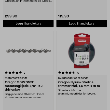
holdbarhet. Oregon Nyliu....
Oregon Jet Fit trimmerhode. Oregon
Flexiblade trimm....
299,90
119,90
Legg i handlekurv
Legg i handlekurv
4.5 av 5 stjerner
anmeldelser
anmeldelser
2
17
Motorsagtilbehør
Ryddesager og tilbehør
Oregon 90PX052E
Oregon Nylium Starline
motorsagkjede 3/8", 52
trimmertråd, 1,6 mm x 15 m
drivlenker
Slitesterk tråd med
aluminiumpartikler for bedre
Sagkjede med Chamfer Chisel-
holdbarhet. Oregon Nylium Starl....
skjæretenner som reduserer
vibrasjoner og gir god yt....