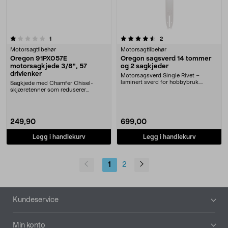
4.5 av 5 stjerner
anmeldelser
anmeldelser
1
2
Motorsagtilbehør
Motorsagtilbehør
Oregon 91PX057E
Oregon sagsverd 14 tommer
motorsagkjede 3/8", 57
og 2 sagkjeder
drivlenker
Motorsagsverd Single Rivet –
laminert sverd for hobbybruk.
Sagkjede med Chamfer Chisel-
Oregon sagsverd 14 to....
skjæretenner som reduserer
vibrasjoner og gir god yt....
249,90
699,00
Legg i handlekurv
Legg i handlekurv
1
2
Bunntekst
Kundeservice
Min konto