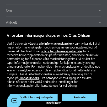
Om
Aktuelt
Våre selskaper
Vi bruker informasjonskapsler hos Clas Ohlson
Ved å trykke på
«Godta alle informasjonskapsler»
samtykker du i at vi
Finn din butikk
lagrer informasjonskapsler (cookies) og annen sporingsteknologi på
din enhet i henhold til vår
policy for informasjonskapsler
for å
forbedre brukeropplevelsen din på vårt nettsted, analysere bruken av
SE
NO
FI
nettstedet og for å tilpasse våre markedsføringstiltak. Vi bruker fire
typer informasjonskapsler: nødvendige, funksjonelle, analytiske og
annonserelaterte. For nødvendige informasjonskapsler er det ikke noe
krav om samtykke, ettersom de er nødvendige for at nettstedet skal
fungere. Hvis du istedenfor ønsker å skreddersy dine valg, kan du
trykke på
«Innstillinger»
. Ditt samtykke er frivillig og kan trekkes
tilbake når som helst ved å endre dine innstillinger for
informasjonskapsler eller kontakte oss for veiledning.
Privacy statement
Medlemsvilkår
Kjøpsvilkår
For bedrifter
Endre til priser ekskl. moms
Godta alle informasjonskapsler
Avvis alle
Innstillinger