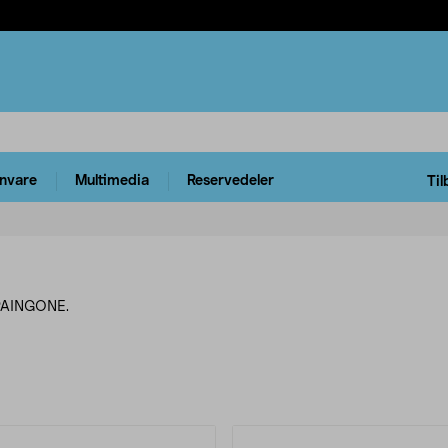
rnvare
Multimedia
Reservedeler
Til
 PAINGONE.
rodukter