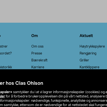
o
Om
Aktuelt
strer
Om oss
Høytrykkspylere
sordet?
Presse
Rengjøring
Bærekraft
Griller
istorikk
Karriere
Kantklippere
Solcellebelysning
er hos Clas Ohlson
kapsler»
samtykker du i at vi lagrer informasjonskapsler (cookies) og 
sler
for å forbedre brukeropplevelsen din på vårt nettsted, analysere b
 informasjonskapsler: nødvendige, funksjonelle, analytiske og annonse
om samtykke, ettersom de er nødvendige for at nettstedet skal fungere