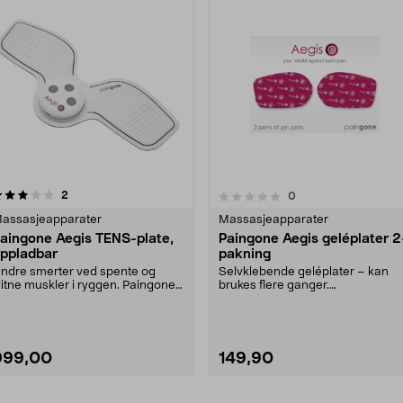
anmeldelser
2
anmeldelser
0
0.0 av 5 stjerner
assasjeapparater
Massasjeapparater
aingone Aegis TENS-plate,
Paingone Aegis geléplater 2
ppladbar
pakning
indre smerter ved spente og
Selvklebende geléplater – kan
litne muskler i ryggen. Paingone
brukes flere ganger.
egis – perfekt f....
Originaltilbehør til Paingone....
999,00
149,90