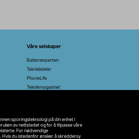
Våre selskaper
Batteriexperten
Teknikkdeler
PhoneLife
Teknikmagasinet
annen sporingsteknologi på din enhet i
ruken av nettstedet og for å tilpasse våre
relaterte. For nødvendige
. Hvis du istedenfor ønsker å skreddersy