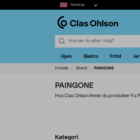
Select
Norway
market
Hjem
Elektro
Fritid
Je
Forside
Brand
PAINGONE
PAINGONE
Hos Clas Ohlson finner du produkter fra
Avgrens
P
Kategori