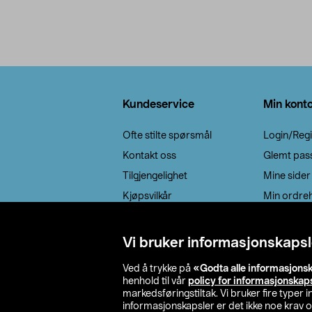
Bunntekst
Kundeservice
Min kont
Ofte stilte spørsmål
Login/Regi
Kontakt oss
Glemt pas
Tilgjengelighet
Mine sider
Kjøpsvilkår
Min ordreh
Retur / reklamasjon
EE-avfall
Vi bruker informasjonskapsl
Cookie policy
Ved å trykke på
«Godta alle informasjons
Leveringsalternativ
henhold til vår
policy for informasjonskap
markedsføringstiltak. Vi bruker fire typer
informasjonskapsler er det ikke noe krav 