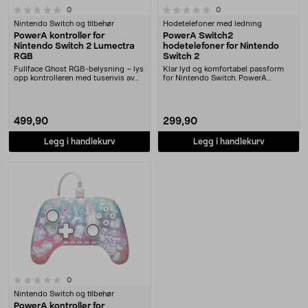
0.0 av 5 stjerner
anmeldelser
anmeldelser
0
0
Nintendo Switch og tilbehør
Hodetelefoner med ledning
PowerA kontroller for
PowerA Switch2
Nintendo Switch 2 Lumectra
hodetelefoner for Nintendo
RGB
Switch 2
Fullface Ghost RGB-belysning – lys
Klar lyd og komfortabel passform
opp kontrolleren med tusenvis av
for Nintendo Switch. PowerA
farger. Powe....
Switch2 ørepropper ....
499,90
299,90
Legg i handlekurv
Legg i handlekurv
anmeldelser
0
Nintendo Switch og tilbehør
PowerA kontroller for