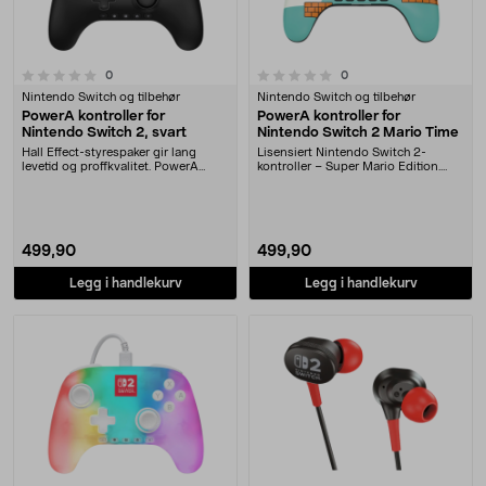
0.0 av 5 stjerner
anmeldelser
anmeldelser
0
0
Nintendo Switch og tilbehør
Nintendo Switch og tilbehør
PowerA kontroller for
PowerA kontroller for
Nintendo Switch 2, svart
Nintendo Switch 2 Mario Time
Hall Effect-styrespaker gir lang
Lisensiert Nintendo Switch 2-
levetid og proffkvalitet. PowerA
kontroller – Super Mario Edition.
Controller for....
Hall Effect-styre....
499,90
499,90
Legg i handlekurv
Legg i handlekurv