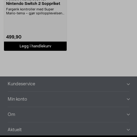
Nintendo Switch 2 Soppriket
Fargerik kontroller med Super
Mario-tema – gjør spillopplevelsen
enda morsommere....
499,90
Legg i handlekurv
Bunntekst
Kundeservice
Min konto
Om
Aktuelt