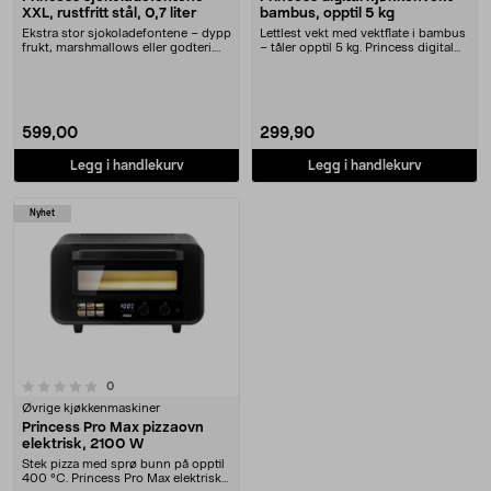
XXL, rustfritt stål, 0,7 liter
bambus, opptil 5 kg
Ekstra stor sjokoladefontene – dypp
Lettlest vekt med vektflate i bambus
frukt, marshmallows eller godteri.
– tåler opptil 5 kg. Princess digital
Princess ....
kjøkk....
599,00
299,90
Legg i handlekurv
Legg i handlekurv
Nyhet
anmeldelser
0
Øvrige kjøkkenmaskiner
Princess Pro Max pizzaovn
elektrisk, 2100 W
Stek pizza med sprø bunn på opptil
400 °C. Princess Pro Max elektrisk