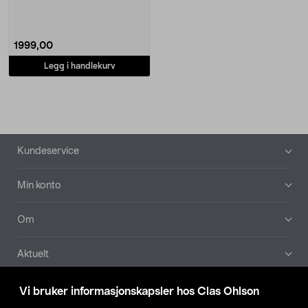
pizzaovn f....
1999,00
Legg i handlekurv
Bunntekst
Kundeservice
Min konto
Om
Aktuelt
Våre selskaper
Vi bruker informasjonskapsler hos Clas Ohlson