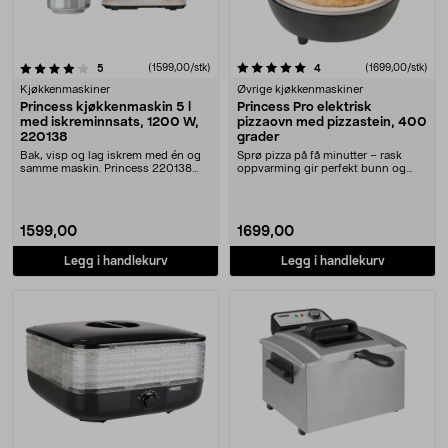
5.0 av 5 stjerner
anmeldelser
(1599,00/stk)
anmeldelser
(1699,00/stk)
5
4
Kjøkkenmaskiner
Øvrige kjøkkenmaskiner
Princess kjøkkenmaskin 5 l
Princess Pro elektrisk
med iskreminnsats, 1200 W,
pizzaovn med pizzastein, 400
220138
grader
Bak, visp og lag iskrem med én og
Sprø pizza på få minutter – rask
samme maskin. Princess 220138
oppvarming gir perfekt bunn og
kjøkkenmaskin – ....
smeltet ost. Pri....
1599,00
1699,00
Legg i handlekurv
Legg i handlekurv