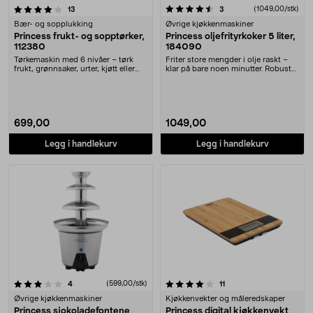
4.5 av 5 stjerner
anmeldelser
anmeldelser
(1049,00/stk)
13
3
Bær- og sopplukking
Øvrige kjøkkenmaskiner
Princess frukt- og sopptørker,
Princess oljefrityrkoker 5 liter,
112380
184090
Tørkemaskin med 6 nivåer – tørk
Friter store mengder i olje raskt –
frukt, grønnsaker, urter, kjøtt eller
klar på bare noen minutter. Robust
fisk. Prin....
frityrkok....
699,00
1049,00
Legg i handlekurv
Legg i handlekurv
4.0 av 5 stjerner
anmeldelser
(599,00/stk)
anmeldelser
4
11
Øvrige kjøkkenmaskiner
Kjøkkenvekter og måleredskaper
Princess sjokoladefontene
Princess digital kjøkkenvekt