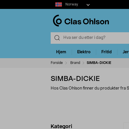
Select
Norway
market
Hjem
Elektro
Fritid
Je
Forside
Brand
SIMBA-DICKIE
SIMBA-DICKIE
Hos Clas Ohlson finner du produkter fra
Avgrens
P
Kategori