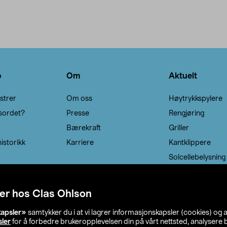
o
Om
Aktuelt
strer
Om oss
Høytrykkspylere
sordet?
Presse
Rengjøring
Bærekraft
Griller
istorikk
Karriere
Kantklippere
Solcellebelysning
er hos Clas Ohlson
kapsler»
samtykker du i at vi lagrer informasjonskapsler (cookies) og 
sler
for å forbedre brukeropplevelsen din på vårt nettsted, analysere b