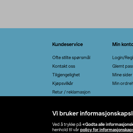
Bunntekst
Kundeservice
Min kont
Ofte stilte spørsmål
Login/Regi
Kontakt oss
Glemt pas
Tilgjengelighet
Mine sider
Kjøpsvilkår
Min ordreh
Retur / reklamasjon
EE-avfall
Cookie policy
Vi bruker informasjonskapsl
Leveringsalternativ
Ved å trykke på
«Godta alle informasjons
henhold til vår
policy for informasjonskap