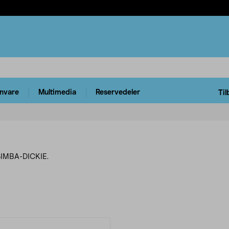
rnvare
Multimedia
Reservedeler
Til
 SIMBA-DICKIE.
rodukter