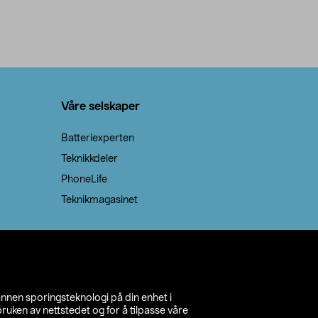
Våre selskaper
Batteriexperten
Teknikkdeler
PhoneLife
Teknikmagasinet
annen sporingsteknologi på din enhet i
ruken av nettstedet og for å tilpasse våre