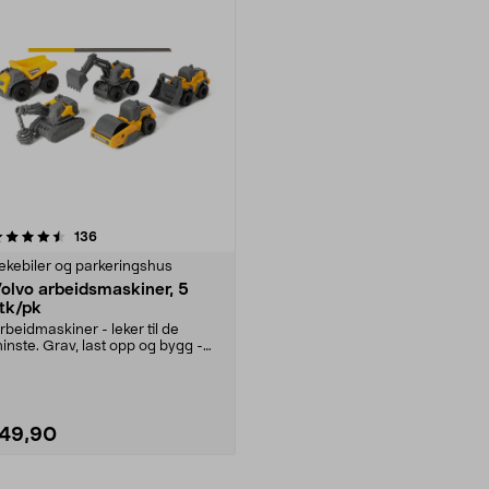
anmeldelser
136
ekebiler og parkeringshus
olvo arbeidsmaskiner, 5
tk/pk
rbeidmaskiner - leker til de
inste. Grav, last opp og bygg -
asser å leke med....
149,90