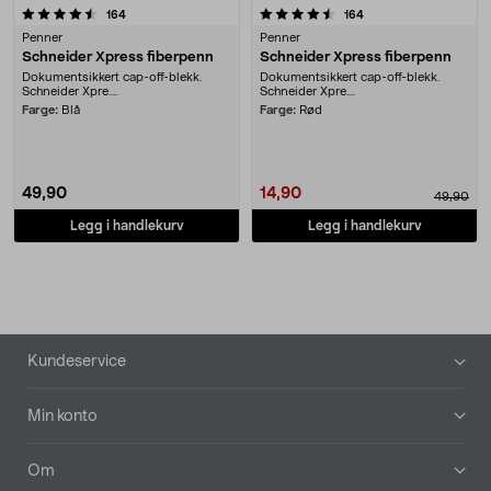
4.5 av 5 stjerner
anmeldelser
anmeldelser
164
164
Penner
Penner
Schneider Xpress fiberpenn
Schneider Xpress fiberpenn
Dokumentsikkert cap-off-blekk.
Dokumentsikkert cap-off-blekk.
Schneider Xpre....
Schneider Xpre....
Farge:
Blå
Farge:
Rød
49,90
14,90
49,90
Legg i handlekurv
Legg i handlekurv
Bunntekst
Kundeservice
Min konto
Om