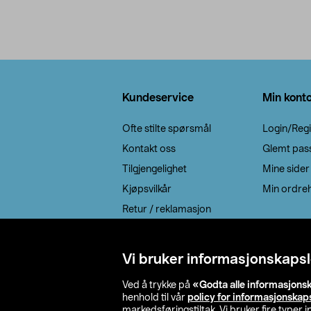
produkter
Bunntekst
Kundeservice
Min kont
Ofte stilte spørsmål
Login/Regi
Kontakt oss
Glemt pas
Tilgjengelighet
Mine sider
Kjøpsvilkår
Min ordreh
Retur / reklamasjon
EE-avfall
Cookie policy
Vi bruker informasjonskapsl
Leveringsalternativ
Ved å trykke på
«Godta alle informasjons
henhold til vår
policy for informasjonskap
markedsføringstiltak. Vi bruker fire typer