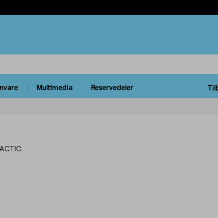
rnvare
Multimedia
Reservedeler
Til
TACTIC.
rodukter