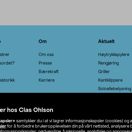
o
Om
Aktuelt
strer
Om oss
Høytrykkspylere
sordet?
Presse
Rengjøring
Bærekraft
Griller
istorikk
Karriere
Kantklippere
Solcellebelysning
er hos Clas Ohlson
kapsler»
samtykker du i at vi lagrer informasjonskapsler (cookies) og 
sler
for å forbedre brukeropplevelsen din på vårt nettsted, analysere b
 informasjonskapsler: nødvendige, funksjonelle, analytiske og annonse