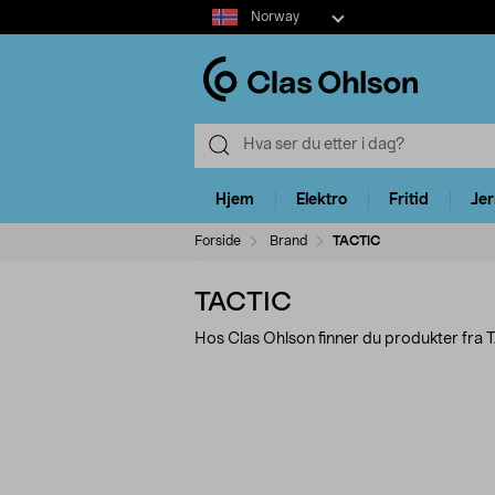
Select
Norway
market
Hjem
Elektro
Fritid
Je
Forside
Brand
TACTIC
TACTIC
Hos Clas Ohlson finner du produkter fra 
Avgrens
P