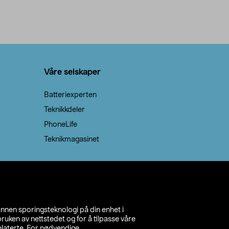
Våre selskaper
Batteriexperten
Teknikkdeler
PhoneLife
Teknikmagasinet
annen sporingsteknologi på din enhet i
ruken av nettstedet og for å tilpasse våre
relaterte. For nødvendige