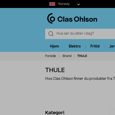
Select
Norway
market
Hjem
Elektro
Fritid
Je
Forside
Brand
THULE
THULE
Hos Clas Ohlson finner du produkter fra
Avgrens
P
Kategori