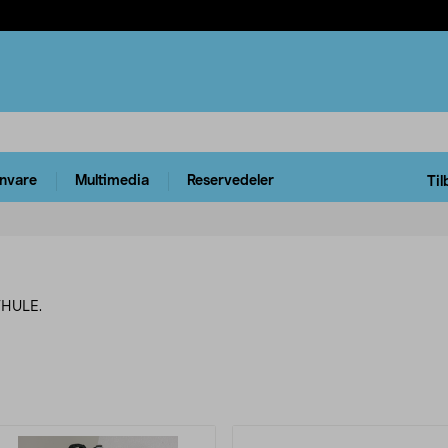
rnvare
Multimedia
Reservedeler
Til
 THULE.
rodukter