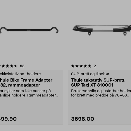
5.0 av 5 stjerner
anmeldelser
4.5 av 5 stjerner
anmeldelser
53
2
ykkelstativ og -holdere
SUP-brett og tilbehør
hule Bike Frame Adapter
Thule takstativ SUP-brett
82, rammeadapter
SUP Taxi XT 810001
or sykler som ikke passer på
Brukervennlig og justerbar holde
anlige holdere. Rammeadapter
for brett med bredde på 70–86
ed hurtigfeste for ....
cm. Thule SUP Ta....
399,90
3698,00