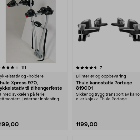
4.5 av 5 stjerner
anmeldelser
4.5 av 5 stjerner
anmeldelser
111
7
ykkelstativ og -holdere
Bilinteriør og oppbevaring
hule Xpress 970,
Thule kanostativ Portage
ykkelstativ til tilhengerfeste
819001
a med sykkelen på ferie.
Sikker og trygg transport av kano
ettmontert, justerbar innfesting
eller kajakk. Thule Portage
å slepekroken. Fest....
kanoholder – passe....
1199,00
1199,00