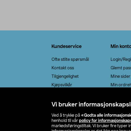
Bunntekst
Kundeservice
Min kont
Ofte stilte spørsmål
Login/Regi
Kontakt oss
Glemt pas
Tilgjengelighet
Mine sider
Kjøpsvilkår
Min ordreh
Retur / reklamasjon
EE-avfall
Vi bruker informasjonskapsl
Cookie policy
Ved å trykke på
«Godta alle informasjons
Leveringsalternativ
henhold til vår
policy for informasjonskap
markedsføringstiltak. Vi bruker fire typer