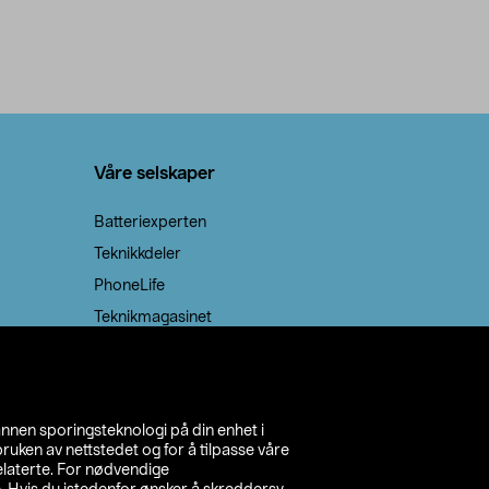
Våre selskaper
Batteriexperten
Teknikkdeler
PhoneLife
Teknikmagasinet
annen sporingsteknologi på din enhet i
ruken av nettstedet og for å tilpasse våre
relaterte. For nødvendige