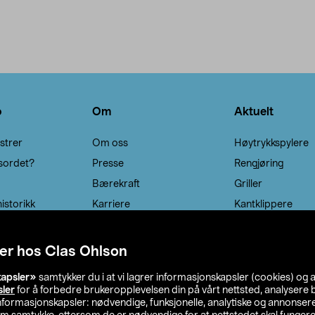
o
Om
Aktuelt
strer
Om oss
Høytrykkspylere
sordet?
Presse
Rengjøring
Bærekraft
Griller
istorikk
Karriere
Kantklippere
Solcellebelysning
er hos Clas Ohlson
kapsler»
samtykker du i at vi lagrer informasjonskapsler (cookies) og 
sler
for å forbedre brukeropplevelsen din på vårt nettsted, analysere b
 informasjonskapsler: nødvendige, funksjonelle, analytiske og annonse