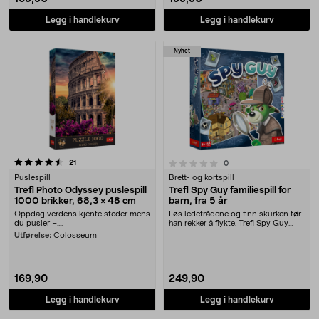
Legg i handlekurv
Legg i handlekurv
Nyhet
anmeldelser
0.0 av 5 stjerner
21
anmeldelser
0
Puslespill
Brett- og kortspill
Trefl Photo Odyssey puslespill
Trefl Spy Guy familiespill for
1000 brikker, 68,3 × 48 cm
barn, fra 5 år
Oppdag verdens kjente steder mens
Løs ledetrådene og finn skurken før
du pusler –....
han rekker å flykte. Trefl Spy Guy
familiesp....
Utførelse:
Colosseum
169,90
249,90
Legg i handlekurv
Legg i handlekurv