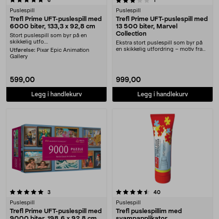
6
1
Puslespill
Puslespill
Trefl Prime UFT-puslespill med
Trefl Prime UFT-puslespill med
6000 biter, 133,3 x 92,8 cm
13 500 biter, Marvel
Collection
Stort puslespill som byr på en
skikkelig utfo....
Ekstra stort puslespill som byr på
en skikkelig utfordring – motiv fra
Utførelse:
Pixar Epic Animation
Marvel: T....
Gallery
599,00
999,00
Legg i handlekurv
Legg i handlekurv
4.5 av 5 stjerner
anmeldelser
anmeldelser
3
40
Puslespill
Puslespill
Trefl Prime UFT-puslespill med
Trefl puslespillim med
9000 biter, 198,6 x 92,8 cm
svampapplikator