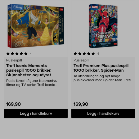
5.0 av 5 stjerner
anmeldelser
anmeldelser
1
1
Puslespill
Puslespill
Trefl Iconic Moments
Trefl Premium Plus puslespill
puslespill 1000 brikker,
1000 brikker, Spider-Man
Skjønnheten og udyret
Ta utfordringen og nyt lange
puslekvelder med Spider-Man. Trefl
Pusle favorittfigurer fra eventyr,
Premium Plus The....
filmer og TV-serier. Trefl Iconic
Moments Skj....
169,90
169,90
Legg i handlekurv
Legg i handlekurv