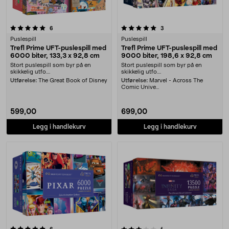
5.0 av 5 stjerner
anmeldelser
anmeldelser
6
3
Puslespill
Puslespill
Trefl Prime UFT-puslespill med
Trefl Prime UFT-puslespill med
6000 biter, 133,3 x 92,8 cm
9000 biter, 198,6 x 92,8 cm
Stort puslespill som byr på en
Stort puslespill som byr på en
skikkelig utfo....
skikkelig utfo....
Utførelse:
The Great Book of Disney
Utførelse:
Marvel - Across The
Comic Unive...
599,00
699,00
Legg i handlekurv
Legg i handlekurv
3.0 av 5 stjerner
anmeldelser
anmeldelser