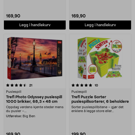
169,90
169,90
Legg i handlekurv
Legg i handlekurv
5.0 av 5 stjerner
anmeldelser
anmeldelser
21
10
Puslespill
Puslespill
Trefl Photo Odyssey puslespill
Trefl Puzzle Sorter
1000 brikker, 68,3 × 48 cm
puslespillsorterer, 6 beholdere
Oppdag verdens kjente steder mens
Sorter puslespillbitene – gjør det
du pusler –....
enklere å legge store eller
vanskelige pusles....
Utførelse:
Big Ben
169,90
199,90