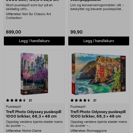
Stort puslespill som byr på en
Lim og konserveringsmiddel i ett –
skikkelig utfo....
beskytter og bevarer puslespillet
ditt. Trefl....
Utførelse:
Not So Classic Art
Collection
699,00
99,90
Legg i handlekurv
Legg i handlekurv
4.5 av 5 stjerner
anmeldelser
anmeldelser
21
21
Puslespill
Puslespill
Trefl Photo Odyssey puslespill
Trefl Photo Odyssey puslespill
1000 brikker, 68,3 × 48 cm
1000 brikker, 68,3 × 48 cm
Oppdag verdens kjente steder mens
Oppdag verdens kjente steder mens
du pusler –....
du pusler –....
Utførelse:
Notre-Dame
Utførelse:
Riomaggiore