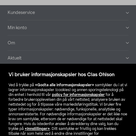
Bunntekst
Kundeservice
Min konto
Om
Aktuelt
Våre selskaper
Vi bruker informasjonskapsler hos Clas Ohlson
Ved å trykke på
«Godta alle informasjonskapsler»
samtykker du i at vi
Finn din butikk
lagrer informasjonskapsler (cookies) og annen sporingsteknologi på
din enhet i henhold til vår
policy for informasjonskapsler
for å
forbedre brukeropplevelsen din på vårt nettsted, analysere bruken av
SE
NO
FI
nettstedet og for å tilpasse våre markedsføringstiltak. Vi bruker fire
typer informasjonskapsler: nødvendige, funksjonelle, analytiske og
annonserelaterte. For nødvendige informasjonskapsler er det ikke noe
krav om samtykke, ettersom de er nødvendige for at nettstedet skal
fungere. Hvis du istedenfor ønsker å skreddersy dine valg, kan du
trykke på
«Innstillinger»
. Ditt samtykke er frivillig og kan trekkes
tilbake når som helst ved å endre dine innstillinger for