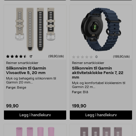
anmeldelser
(99,90/stk)
0.0 av 5 stjerner
17
anmeldelser
(199,90/stk)
0
Reimer smartklokker
Reimer smartklokker
Silikonreim til Garmin
Silikonreim til Garmin
Vivoactive 5, 20 mm
aktivitetsklokke Fenix 7, 22
mm
Myk og behagelig silikonreim til
Garmin 20 mm....
Myk og komfortabel klokkereim til
Garmin 22 m....
Farge:
Beige
Farge:
Blå
99,90
199,90
Legg i handlekurv
Legg i handlekurv