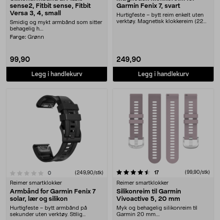
sense2, Fitbit sense, Fitbit
Garmin Fenix 7, svart
Versa 3, 4, small
Hurtigfeste – bytt reim enkelt uten
verktøy. Magnetisk klokkereim (22
Smidig og mykt armbånd som sitter
mm) til Ga....
behagelig h....
Farge:
Grønn
99,90
249,90
Legg i handlekurv
Legg i handlekurv
4.5 av 5 stjerner
anmeldelser
(99,90/stk)
17
anmeldelser
(249,90/stk)
0
Reimer smartklokker
Reimer smartklokker
Armbånd for Garmin Fenix 7
Silikonreim til Garmin
solar, lær og silikon
Vivoactive 5, 20 mm
Hurtigfeste – bytt armbånd på
Myk og behagelig silikonreim til
sekunder uten verktøy. Stilig
Garmin 20 mm....