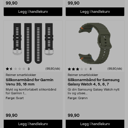
99,90
99,90
Legg i handlekurv
Legg i handlekurv
3.0 av 5 stjerner
anmeldelser
(99,90/stk)
anmeldelser
(99,90/stk)
3
8
Reimer smartklokker
Reimer smartklokker
Silikonarmbånd for Garmin
Silikonarmbånd for Samsung
Venu 3S, 18 mm
Galaxy Watch 4, 5, 6, 7
Mykt og komfortabelt silikonbånd
Gi din Samsung Galaxy Watch nytt
for Garmin 1....
liv og utsee....
Farge:
Svart
Farge:
Grønn
99,90
99,90
Legg i handlekurv
Legg i handlekurv