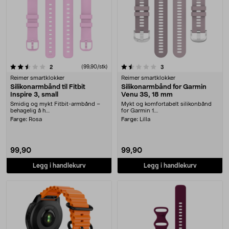
1.5 av 5 stjerner
anmeldelser
(99,90/stk)
anmeldelser
2
3
Reimer smartklokker
Reimer smartklokker
Silikonarmbånd til Fitbit
Silikonarmbånd for Garmin
Inspire 3, small
Venu 3S, 18 mm
Smidig og mykt Fitbit-armbånd –
Mykt og komfortabelt silikonbånd
behagelig å h....
for Garmin 1....
Farge:
Rosa
Farge:
Lilla
99,90
99,90
Legg i handlekurv
Legg i handlekurv