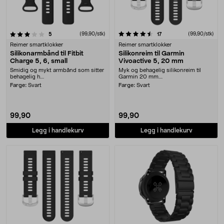
4.5 av 5 stjerner
anmeldelser
(99,90/stk)
anmeldelser
(99,90/stk)
5
17
Reimer smartklokker
Reimer smartklokker
Silikonarmbånd til Fitbit
Silikonreim til Garmin
Charge 5, 6, small
Vivoactive 5, 20 mm
Smidig og mykt armbånd som sitter
Myk og behagelig silikonreim til
behagelig h....
Garmin 20 mm....
Farge:
Svart
Farge:
Svart
99,90
99,90
Legg i handlekurv
Legg i handlekurv