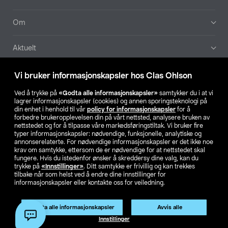
Om
Aktuelt
Våre selskaper
Vi bruker informasjonskapsler hos Clas Ohlson
Ved å trykke på
«Godta alle informasjonskapsler»
samtykker du i at vi
Finn din butikk
lagrer informasjonskapsler (cookies) og annen sporingsteknologi på
din enhet i henhold til vår
policy for informasjonskapsler
for å
forbedre brukeropplevelsen din på vårt nettsted, analysere bruken av
SE
NO
FI
nettstedet og for å tilpasse våre markedsføringstiltak. Vi bruker fire
typer informasjonskapsler: nødvendige, funksjonelle, analytiske og
annonserelaterte. For nødvendige informasjonskapsler er det ikke noe
krav om samtykke, ettersom de er nødvendige for at nettstedet skal
fungere. Hvis du istedenfor ønsker å skreddersy dine valg, kan du
trykke på
«Innstillinger»
. Ditt samtykke er frivillig og kan trekkes
tilbake når som helst ved å endre dine innstillinger for
informasjonskapsler eller kontakte oss for veiledning.
Privacy statement
Medlemsvilkår
Kjøpsvilkår
For bedrifter
Endre til priser ekskl. moms
Godta alle informasjonskapsler
Avvis alle
Innstillinger