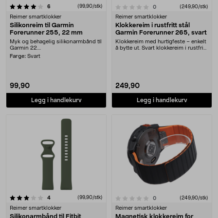
anmeldelser
(99,90/stk)
0.0 av 5 stjerner
6
anmeldelser
(249,90/stk)
0
Reimer smartklokker
Reimer smartklokker
Silikonreim til Garmin
Klokkereim i rustfritt stål
Forerunner 255, 22 mm
Garmin Forerunner 265, svart
Myk og behagelig silikonarmbånd til
Klokkereim med hurtigfeste – enkelt
Garmin 22....
å bytte ut. Svart klokkereim i rustfritt
stå....
Farge:
Svart
99,90
249,90
Legg i handlekurv
Legg i handlekurv
anmeldelser
(99,90/stk)
0.0 av 5 stjerner
4
anmeldelser
(249,90/stk)
0
Reimer smartklokker
Reimer smartklokker
Silikonarmbånd til Fitbit
Magnetisk klokkereim for