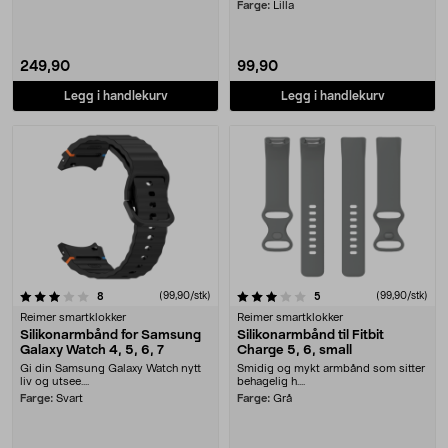
armbånd med læroverf....
Farge:
Lilla
249,90
99,90
Legg i handlekurv
Legg i handlekurv
3.5 av 5 stjerner
anmeldelser
(99,90/stk)
anmeldelser
(99,90/stk)
8
5
Reimer smartklokker
Reimer smartklokker
Silikonarmbånd for Samsung
Silikonarmbånd til Fitbit
Galaxy Watch 4, 5, 6, 7
Charge 5, 6, small
Gi din Samsung Galaxy Watch nytt
Smidig og mykt armbånd som sitter
liv og utsee....
behagelig h....
Farge:
Svart
Farge:
Grå