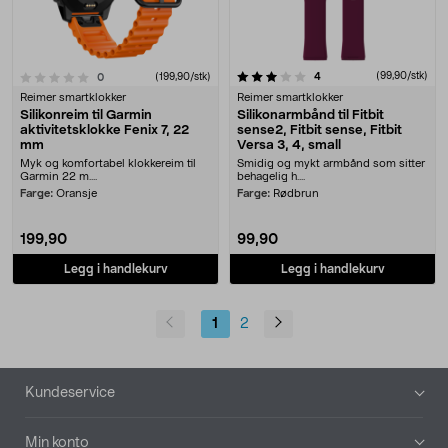
3.5 av 5 stjerner
anmeldelser
(99,90/stk)
4
anmeldelser
(199,90/stk)
0
Reimer smartklokker
Reimer smartklokker
Silikonreim til Garmin
Silikonarmbånd til Fitbit
aktivitetsklokke Fenix 7, 22
sense2, Fitbit sense, Fitbit
mm
Versa 3, 4, small
Myk og komfortabel klokkereim til
Smidig og mykt armbånd som sitter
Garmin 22 m....
behagelig h....
Farge:
Oransje
Farge:
Rødbrun
199,90
99,90
Legg i handlekurv
Legg i handlekurv
1
2
Bunntekst
Kundeservice
Min konto