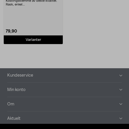
Koblingsklemme av beste kvalitet.
Rask, enkel....
79,90
Varianter
Bunntekst
Kundeservice
Min konto
Om
Aktuelt