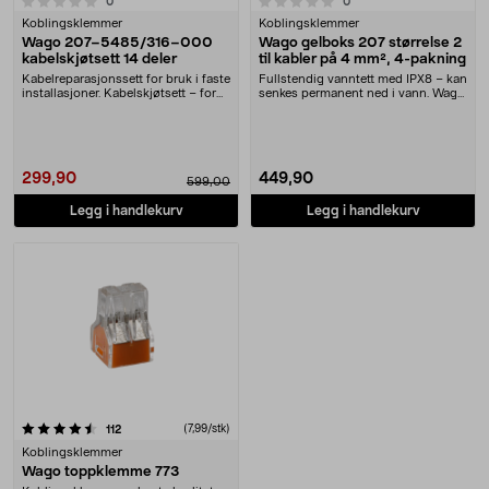
0.0 av 5 stjerner
anmeldelser
anmeldelser
0
0
Koblingsklemmer
Koblingsklemmer
Wago 207–5485/316–000
Wago gelboks 207 størrelse 2
kabelskjøtsett 14 deler
til kabler på 4 mm², 4-pakning
Kabelreparasjonssett for bruk i faste
Fullstendig vanntett med IPX8 – kan
installasjoner. Kabelskjøtsett – for
senkes permanent ned i vann. Wago
entrå....
gelboks 20....
299,90
449,90
599,00
Legg i handlekurv
Legg i handlekurv
anmeldelser
(7,99/stk)
112
Koblingsklemmer
Wago toppklemme 773