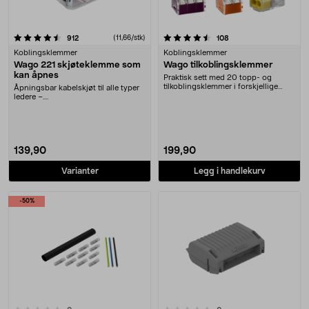
4.5 av 5 stjerner
anmeldelser
(11,66/stk)
anmeldelser
912
108
Koblingsklemmer
Koblingsklemmer
Wago 221 skjøteklemme som
Wago tilkoblingsklemmer
kan åpnes
Praktisk sett med 20 topp- og
tilkoblingsklemmer i forskjellige
Åpningsbar kabelskjøt til alle typer
størrelser
ledere –....
139,90
199,90
Varianter
Legg i handlekurv
-50%