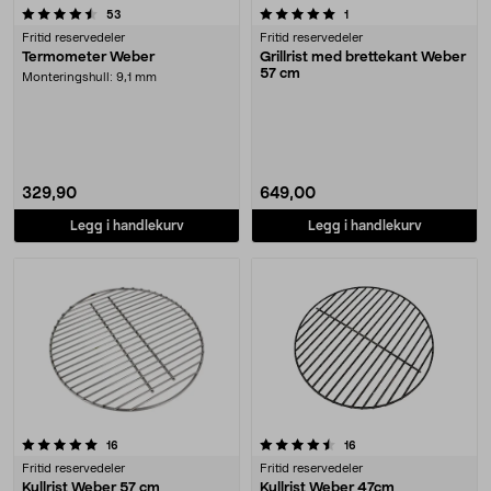
5.0 av 5 stjerner
anmeldelser
anmeldelser
53
1
Fritid reservedeler
Fritid reservedeler
Termometer Weber
Grillrist med brettekant Weber
57 cm
Monteringshull: 9,1 mm
329,90
649,00
Legg i handlekurv
Legg i handlekurv
4.5 av 5 stjerner
anmeldelser
anmeldelser
16
16
Fritid reservedeler
Fritid reservedeler
Kullrist Weber 57 cm
Kullrist Weber 47cm