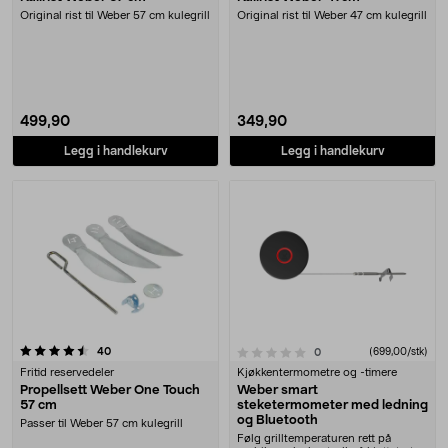
Original rist til Weber 57 cm kulegrill
Original rist til Weber 47 cm kulegrill
499,90
349,90
Legg i handlekurv
Legg i handlekurv
anmeldelser
0.0 av 5 stjerner
40
anmeldelser
(699,00/stk)
0
Fritid reservedeler
Kjøkkentermometre og -timere
Propellsett Weber One Touch
Weber smart
57 cm
steketermometer med ledning
og Bluetooth
Passer til Weber 57 cm kulegrill
Følg grilltemperaturen rett på