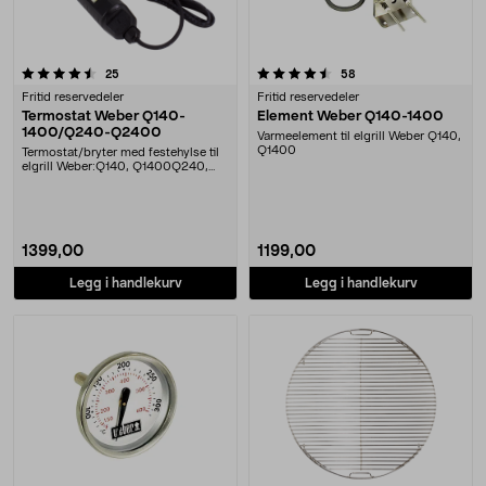
4.5 av 5 stjerner
anmeldelser
anmeldelser
25
58
Fritid reservedeler
Fritid reservedeler
Termostat Weber Q140-
Element Weber Q140-1400
1400/Q240-Q2400
Varmeelement til elgrill Weber Q140,
Q1400
Termostat/bryter med festehylse til
elgrill Weber:Q140, Q1400Q240,
Q2400
1399,00
1199,00
Legg i handlekurv
Legg i handlekurv