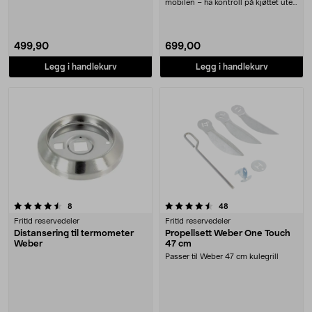
mobilen – ha kontroll på kjøttet uten
å åpne lokk....
499,90
699,00
Legg i handlekurv
Legg i handlekurv
4.5 av 5 stjerner
anmeldelser
anmeldelser
8
48
Fritid reservedeler
Fritid reservedeler
Distansering til termometer
Propellsett Weber One Touch
Weber
47 cm
Passer til Weber 47 cm kulegrill