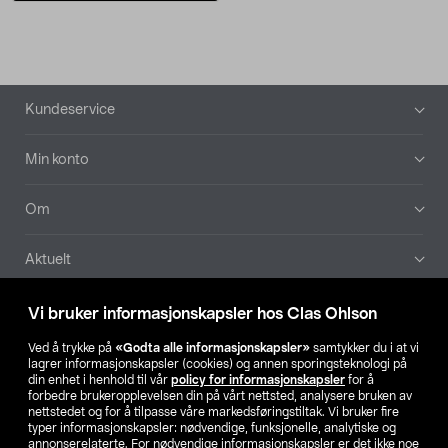
Bunntekst
Kundeservice
Min konto
Om
Aktuelt
Våre selskaper
Vi bruker informasjonskapsler hos Clas Ohlson
Ved å trykke på
«Godta alle informasjonskapsler»
samtykker du i at vi
Finn din butikk
lagrer informasjonskapsler (cookies) og annen sporingsteknologi på
din enhet i henhold til vår
policy for informasjonskapsler
for å
forbedre brukeropplevelsen din på vårt nettsted, analysere bruken av
SE
NO
FI
nettstedet og for å tilpasse våre markedsføringstiltak. Vi bruker fire
typer informasjonskapsler: nødvendige, funksjonelle, analytiske og
annonserelaterte. For nødvendige informasjonskapsler er det ikke noe